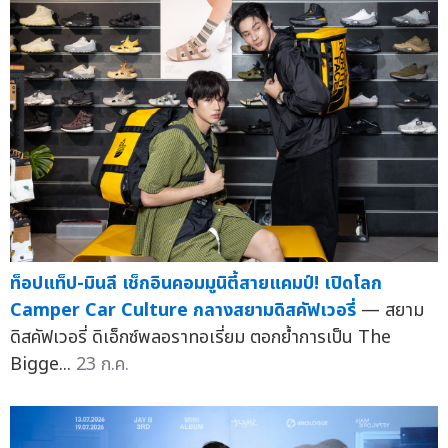
ท็อปแท็ป-มินลี เช็กอินคอมมูนิตี้สายแคมป์! เปิดโลก
Camper Car Culture กลางสยามดิสคัฟเวอรี่
— สยาม
ดิสคัฟเวอรี่ ดิเอ็กซ์พลอราทอเรี่ยม ตอกย้ำการเป็น The
Bigge...
23 ก.ค.