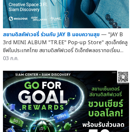
สยามดิสคัฟเวอรี่ ร่วมกับ JAY B มอบความสุข
— "JAY B
3rd MINI ALBUM "TR.EE" Pop-up Store" สุดเอ็กซ์คลู
ซีฟในประเทศไทย สยามดิสคัฟเวอรี่ ดิเอ็กซ์พลอราทอเรี่ยม...
03 ก.ค.