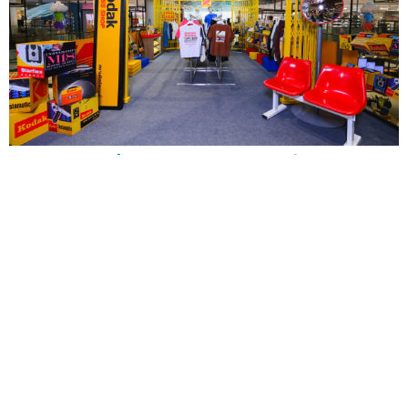
สยามดิสคัฟเวอรี่ ชวนค้นพบความทรงจำ ครั้งแรกกับ
"KODAK CROSS SHOP POP-UP STORE" ถ่ายทอด
ตำนาน Kodak ผ่านแฟชั่นไลฟ์สไตล์
— สยามดิสคัฟเวอรี่ ดิ
เอ็กซ์พลอราทอเร...
16 มิ.ย.