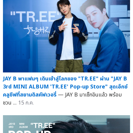
JAY B พาแฟนๆ เดินเข้าสู่โลกของ "TR.EE" ผ่าน "JAY B
3rd MINI ALBUM 'TR.EE' Pop-up Store" สุดเอ็กซ์
คลูซีฟที่สยามดิสคัฟเวอรี่
— JAY B มาเช็กอินแล้ว พร้อม
ชวน ...
15 ก.ค.