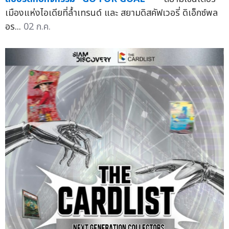
เมืองแห่งไอเดียที่ล้ำเทรนด์ และ สยามดิสคัฟเวอรี่ ดิเอ็กซ์พล
อร...
02 ก.ค.