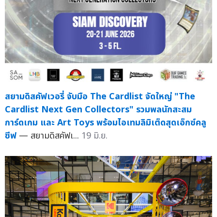
สยามดิสคัฟเวอรี่ จับมือ The Cardlist จัดใหญ่ "The
Cardlist Next Gen Collectors" รวมพลนักสะสม
การ์ดเกม และ Art Toys พร้อมไอเทมลิมิเต็ดสุดเอ็กซ์คลู
ซีฟ
— สยามดิสคัฟเ...
19 มิ.ย.