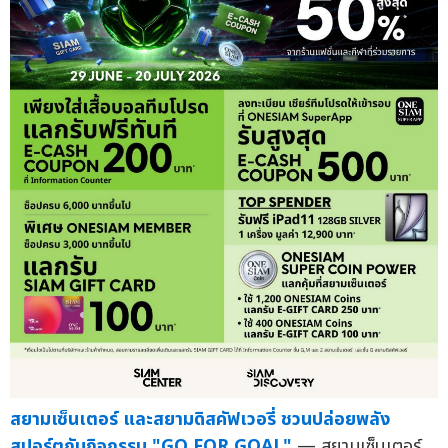
สยามเซ็นเตอร์ และสยามดิสคัฟเวอรี่ ชวนปล่อยพลัง
สปอร์ตกับกิจกรรม "GO FOR GOAL"
— สยามเซ็นเตอร์