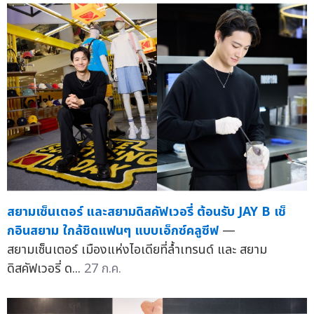
สยามเซ็นเตอร์ และสยามดิสคัฟเวอรี่ ต้อนรับ JAY B เช็
กอินสยาม ใกล้ชิดแฟนๆ แบบเอ็กซ์คลูซีฟ
—
สยามเซ็นเตอร์ เมืองแห่งไอเดียที่ล้ำเทรนด์ และ สยาม
ดิสคัฟเวอรี่ ด...
27 ก.ค.