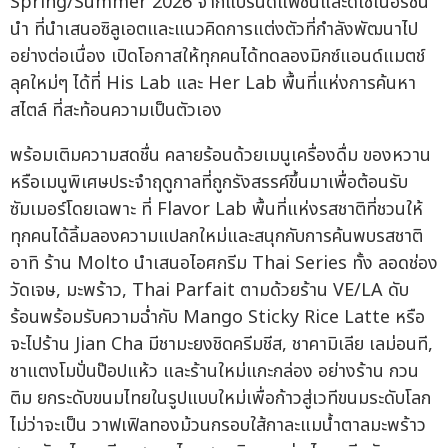
Spring/Summer 2026 จากแบรนด์แฟชั่นและดีไซเนอร์ชั้น
นำ ที่นำเสนอซิลูเอตและแนวคิดการแต่งตัวที่กำลังพัฒนาไป
อย่างต่อเนื่อง เปิดโอกาสให้ทุกคนได้ทดลองมิกซ์แอนด์แมตช์
ลุคใหม่ๆ ได้ที่ His Lab และ Her Lab พื้นที่แห่งการค้นหา
สไตล์ ที่สะท้อนความเป็นตัวเอง
พร้อมเติมความสดชื่น คลายร้อนด้วยเมนูเครื่องดื่ม ของหวาน
หรือเมนูพิเศษประจำฤดูกาลที่ถูกรังสรรค์ขึ้นมาเพื่อต้อนรับ
ซัมเมอร์โดยเฉพาะ ที่ Flavor Lab พื้นที่แห่งรสชาติที่ชวนให้
ทุกคนได้ลิ้มลองความแปลกใหม่และสนุกกับการค้นพบรสชาติ
อาทิ ร้าน Molto นำเสนอไอศกรีม Thai Series ทั้ง ลอดช่อง
วัดเจษ, มะพร้าว, Thai Parfait ตามด้วยร้าน VE/LA ดับ
ร้อนพร้อมรับความฉ่ำกับ Mango Sticky Rice Latte หรือ
จะไปร้าน Jian Cha มีชามะยงชิดครีมชีส, ชาคามิเลีย เลม่อนที,
ชาแตงโมปั่นป๊อปแห้ว และร้านใหม่แกะกล่อง อย่างร้าน กวน
ติม ยกระดับขนมไทยในรูปแบบใหม่เพื่อก้าวสู่เวทีขนมระดับโลก
ไม่ว่าจะเป็น วาฟเฟิลทองม้วนกรอบใส้กาละแมน้ำตาลมะพร้าว