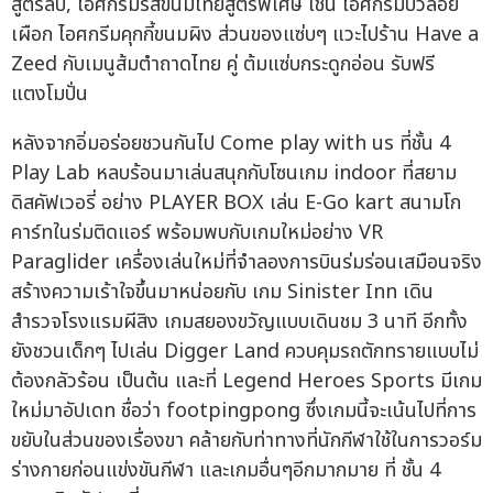
สูตรลับ, ไอศกรีมรสขนมไทยสูตรพิเศษ เช่น ไอศกรีมบัวลอย
เผือก ไอศกรีมคุกกี้ขนมผิง ส่วนของแซ่บๆ แวะไปร้าน Have a
Zeed กับเมนูส้มตำถาดไทย คู่ ต้มแซ่บกระดูกอ่อน รับฟรี
แตงโมปั่น
หลังจากอิ่มอร่อยชวนกันไป Come play with us ที่ชั้น 4
Play Lab หลบร้อนมาเล่นสนุกกับโซนเกม indoor ที่สยาม
ดิสคัฟเวอรี่ อย่าง PLAYER BOX เล่น E-Go kart สนามโก
คาร์ทในร่มติดแอร์ พร้อมพบกับเกมใหม่อย่าง VR
Paraglider เครื่องเล่นใหม่ที่จำลองการบินร่มร่อนเสมือนจริง
สร้างความเร้าใจขึ้นมาหน่อยกับ เกม Sinister Inn เดิน
สำรวจโรงแรมผีสิง เกมสยองขวัญแบบเดินชม 3 นาที อีกทั้ง
ยังชวนเด็กๆ ไปเล่น Digger Land ควบคุมรถตักทรายแบบไม่
ต้องกลัวร้อน เป็นต้น และที่ Legend Heroes Sports มีเกม
ใหม่มาอัปเดท ชื่อว่า footpingpong ซึ่งเกมนี้จะเน้นไปที่การ
ขยับในส่วนของเรื่องขา คล้ายกับท่าทางที่นักกีฬาใช้ในการวอร์ม
ร่างกายก่อนแข่งขันกีฬา และเกมอื่นๆอีกมากมาย ที่ ชั้น 4