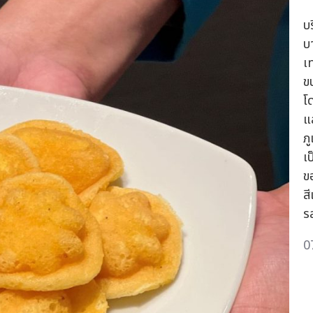
บ
บ
เ
ข
โ
แ
ภ
เ
ขอ
ส
ร
0