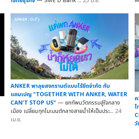
สั
โจทย์ธุรกิจ
— SME D Bank ...
23 มิ.ย.
ANKER พาลุยสงกรานต์แบบไร้ขีดจำกัด กับ
แคมเปญ "TOGETHER WITH ANKER, WATER
ค
CAN'T STOP US"
— ยกทัพนวัตกรรมสู่ใจกลาง
ไ
เมือง เปลี่ยนทุกโมเมนต์กลางสายน้ำให้เป็นประ...
24
C
เม.ย.
ว