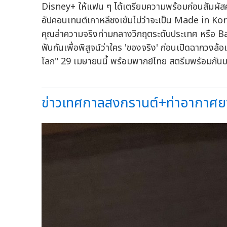
Disney+ ให้แฟน ๆ ได้เตรียมความพร้อมก่อนสัมผัสค
อัปคอนเทนต์เกาหลีชงเข้มไม่ว่าจะเป็น Made in Ko
คุณล่าความจริงท่ามกลางวิกฤตระดับประเทศ หรือ Bat
ฟันกันเพื่อพิสูจน์ว่าใคร 'ของจริง' ก่อนเปิดฉากวง
โลภ" 29 เมษายนนี้ พร้อมพากย์ไทย สตรีมพร้อมกันบน 
ข่าวเทศกาลสงกรานต์+ท่าอากาศยาน