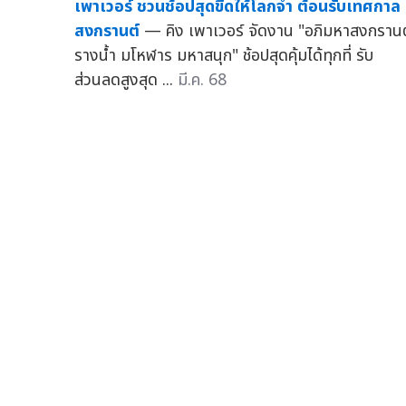
เพาเวอร์ ชวนช้อปสุดขีดให้โลกจำ ต้อนรับเทศกาล
สงกรานต์
— คิง เพาเวอร์ จัดงาน "อภิมหาสงกรานต
รางน้ำ มโหฬาร มหาสนุก" ช้อปสุดคุ้มได้ทุกที่ รับ
ส่วนลดสูงสุด ...
มี.ค. 68