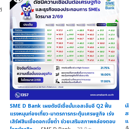
์
น
SME D Bank เผยดัชนีเชื่อมั่นเอสเอ็มอี Q2 ฟื้น
ส
แรงหนุนท่องเที่ยว-มาตรการกระตุ้นเศรษฐกิจ เร่ง
แ
เสิร์ฟสินเชื่อดอกเบี้ยต่ำ ช่วยเสริมสภาพคล่องตอบ