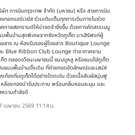
ริษัท การบินกรุงเทพ จำกัด (มหาชน) หรือ สายการบิน
างกอกแอร์เวย์ส ร่วมเติมเต็มทุกการเดินทางในช่วง
ทศกาลสงกรานต์ให้น่าจดจำยิ่งขึ้น ด้วยการคัดสรรเมนู
นมพื้นบ้านสุดพิเศษจากจังหวัดภูเก็ต มาเสิร์ฟแก่ผู้
ดยสาร ณ ห้องรับรองผู้โดยสาร Boutique Lounge
ละ Blue Ribbon Club Lounge ท่าอากาศยาน
ูเก็ต ตลอดเดือนเมษายนนี้ ขนมบูหลู หรือขนมไข่ภูเก็ต
ป็นขนมพื้นบ้านดั้งเดิม ที่ถ่ายทอดอัตลักษณ์และเสน่ห์
งท้องถิ่นภูเก็ตได้อย่างโดดเด่น ด้วยเนื้อสัมผัสนุ่มฟู
ีเหลืองทองน่ารับประทาน พร้อมกลิ่นหอมละมุน และ
สหวานกำลังดี
7 เมษายน 2569 11:14 น.