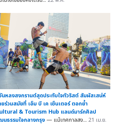
้นในเอเชียยังคงได้รับ...
22 พ.ค.
วันหลงสงกรานต์สุดประทับใจทัวริสต์ สัมผัสเสน่ห์
ทยร่วมสมัยที่ เอ็ม บี เค เซ็นเตอร์ ตอกย้ำ
ultural & Tourism Hub แลนด์มาร์กศิลป
ัฒนธรรมใจกลางกรุง
— แม้เทศกาลสง...
21 เม.ย.