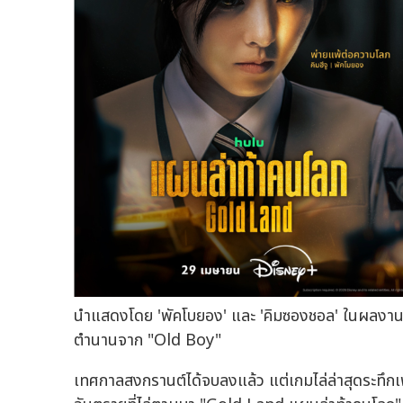
นำแสดงโดย 'พัคโบยอง' และ 'คิมซองชอล' ในผลงานการ
ตำนานจาก "Old Boy"
เทศกาลสงกรานต์ได้จบลงแล้ว แต่เกมไล่ล่าสุดระทึกเพิ