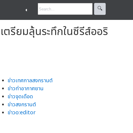
🔍︎
◐
รียมลุ้นระทึกในซีรีส์ออริ
ข่าวเทศกาลสงกรานต์
ข่าวท่าอากาศยาน
ข่าวจุดเดือด
ข่าวสงกรานต์
ข่าวo:editor