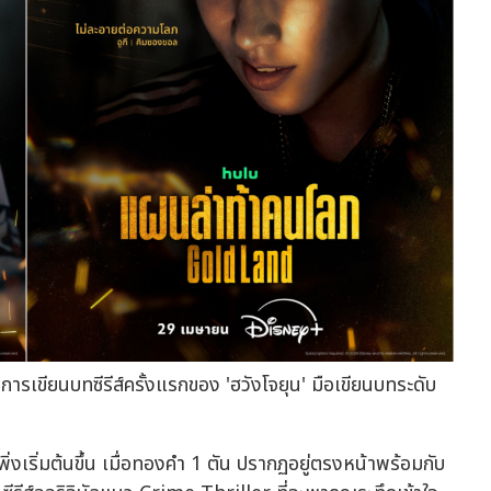
เขียนบทซีรีส์ครั้งแรกของ 'ฮวังโจยุน' มือเขียนบทระดับ
่งเริ่มต้นขึ้น เมื่อทองคำ 1 ตัน ปรากฏอยู่ตรงหน้าพร้อมกับ