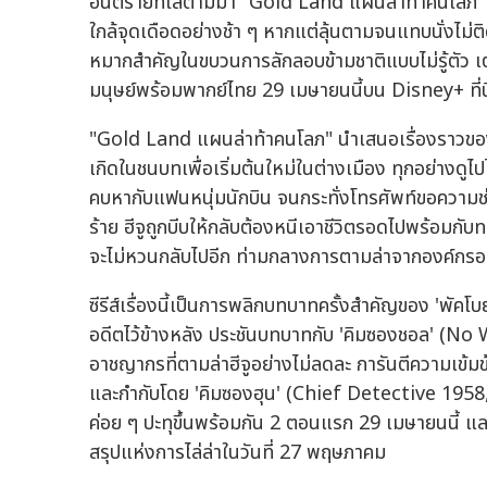
อันตรายที่ไล่ตามมา "Gold Land แผนล่าท้าคนโลภ" ซี
ใกล้จุดเดือดอย่างช้า ๆ หากแต่ลุ้นตามจนแทบนั่งไม่
หมากสำคัญในขบวนการลักลอบข้ามชาติแบบไม่รู้ตัว 
มนุษย์พร้อมพากย์ไทย 29 เมษายนนี้บน Disney+ ที่นี่
"Gold Land แผนล่าท้าคนโลภ" นำเสนอเรื่องราวของ 
เกิดในชนบทเพื่อเริ่มต้นใหม่ในต่างเมือง ทุกอย่างดู
คบหากับแฟนหนุ่มนักบิน จนกระทั่งโทรศัพท์ขอความช่
ร้าย ฮีจูถูกบีบให้กลับต้องหนีเอาชีวิตรอดไปพร้อมกับ
จะไม่หวนกลับไปอีก ท่ามกลางการตามล่าจากองค์กรอ
ซีรีส์เรื่องนี้เป็นการพลิกบทบาทครั้งสำคัญของ 'พัคโบย
อดีตไว้ข้างหลัง ประชันบทบาทกับ 'คิมซองชอล' (No 
อาชญากรที่ตามล่าฮีจูอย่างไม่ลดละ การันตีความเข
และกำกับโดย 'คิมซองฮุน' (Chief Detective 1958
ค่อย ๆ ปะทุขึ้นพร้อมกัน 2 ตอนแรก 29 เมษายนนี้ และเ
สรุปแห่งการไล่ล่าในวันที่ 27 พฤษภาคม