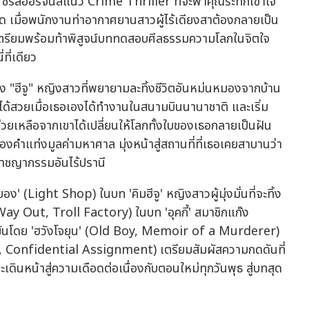
รีส์ออริจินัลแนว Crime Thriller ที่จะพาคุณระทึกเข้าใจ
ติด เมื่อพนักงานท่าอากาศยานสาวผู้ไร้เดียงสาต้องกลายเป็น
เตรียมพร้อมท้าพิสูจน์บททดสอบศีลธรรมความโลภในจิตใจ
ที่เดียว
"ฮีจู" หญิงสาวที่พยายามละทิ้งชีวิตอันหม่นหมองจากบ้าน
ไปได้สวยเมื่อเธอเองได้ทำงานในสนามบินนานาชาติ และเริ่ม
วยเหลือจากเขาได้เปลี่ยนให้โลกทั้งใบของเธอกลายเป็นฝัน
ทองคำแท่งมูลค่ามหาศาล มุ่งหน้าสู่สถานที่ที่เธอเคยสาบานว่า
าชญากรรมอันไร้ปรานี
อง' (Light Shop) ในบท 'คิมฮีจู' หญิงสาวผู้มุ่งมั่นที่จะทิ้ง
Way Out, Troll Factory) ในบท 'อุคกี้' สมาชิกแก๊ง
้มข้นโดย 'ฮวังโจยุน' (Old Boy, Memoir of a Murderer)
, Confidential Assignment) เตรียมสัมผัสความกดดันที่
ดินหน้าสู่ความเดือดต่อเนื่องกับตอนใหม่ทุกวันพุธ สู่บทสุด