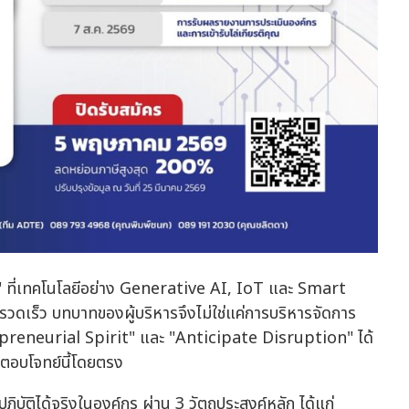
e" ที่เทคโนโลยีอย่าง Generative AI, IoT และ Smart
ดเร็ว บทบาทของผู้บริหารจึงไม่ใช่แค่การบริหารจัดการ
preneurial Spirit" และ "Anticipate Disruption" ได้
อตอบโจทย์นี้โดยตรง
ิบัติได้จริงในองค์กร ผ่าน 3 วัตถุประสงค์หลัก ได้แก่