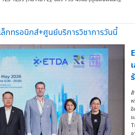
็กทรอนิกส์+ศูนย์บริการวิชาการวันนี้
E
เ
ร
ส
ห
อิ
แ
T
จ