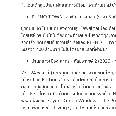
1. ไฮไลต์กลุ่มบ้านแฝดและทาวน์โฮม เจาะทำเลใหม่ 
PLENO TOWN เอกชัย - บางบอน (ราคาเริ่มต้น
ชูคอนเซปต์ โมเมนต์แห่งความสุข ไลฟ์สไตล์เมือง ถื
โดยบริษัทฯ มั่นใจในศักยภาพทำเลและโปรดักต์คุณ
รวดเร็ว ทัดเทียมกับความสำเร็จของ PLENO TOWN ธ
เซลกว่า 400 ล้านบาท ไปในไตรมาสแรกที่ผ่านมา
บ้านกลางเมือง สาทร - กัลปพฤกษ์ 2 (2026
23 - 24 พ.ค. นี้ ) ปักหมุดทำเลศักยภาพติดถนนให
เมือง The Edition สาทร - กัลปพฤกษ์) ด้วยการนำเส
ยอดขายสูงสุดมาแล้ว โดยสำหรับ บ้านกลางเมือง สาท
เด็ดประจำไตรมาส 2 ด้วยการเปิดตัวนวัตกรรมบ้าน 
พร้อมฟังก์ชัน Foyer - Green Window - The P
แรก เพื่อยกระดับ Living Quality และส่งมอบชีวิตดีๆ