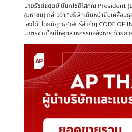
นายรัชต์ชยุตม์ นันทโชติโสภณ President (ป
(มหาชน) กล่าวว่า "บริษัทเดินหน้าขับเคลื่อนธุร
เองได้' โดยมียุทธศาสตร์สำคัญ CODE OF 
มาตรฐานใหม่ให้อุตสาหกรรมอสังหาฯ ด้วยกา