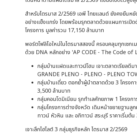
เดินหน้าตามแผนไตรมาส 2/2569 แชมป์เปิดตัวสูงสุด
สำหรับไตรมาส 2/2569 เอพี ไทยแลนด์ ยังคงยืนหยั
อย่างแข็งแกร่ง โดยพร้อมรุกตลาดด้วยแผนการเปิดต
โครงการ มูลค่ารวม 17,150 ล้านบาท
พอร์ตโฟลิโอใหม่ในไตรมาสสองนี้ ครอบคลุมทุกเซกเมน
ด้วย DNA หลักอย่าง 'AP CODE - The Code of Liv
กลุ่มบ้านแฝดและทาวน์โฮม เจาะตลาดเรียลดีมา
GRANDE PLENO - PLENO - PLENO TOWN 
กลุ่มบ้านเดี่ยว ตอกย้ำผู้นำตลาดด้วย 3 โคร
3,500 ล้านบาท
กลุ่มคอนโดมิเนียม รุกทำเลศักยภาพ 1 โครงการ
กลุ่มโครงการต่างจังหวัด เดินหน้าขยายฐานลูกค
ทาวน์ หัวหิน และ อภิทาวน์ สระบุรี ราคาเริ่มต้
เจาะลึกไฮไลต์ 3 กลุ่มธุรกิจหลัก ไตรมาส 2/2569