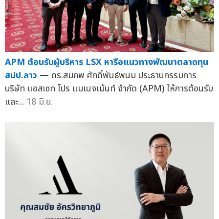
APM ต้อนรับผู้บริหาร LSX หารือแนวทางพัฒนาตลาดทุน
สปป.ลาว
— ดร.สมภพ ศักดิ์พันธ์พนม ประธานกรรมการ
บริษัท แอสเซท โปร แมเนจเม้นท์ จำกัด (APM) ให้การต้อนรับ
และ...
18 มิ.ย.