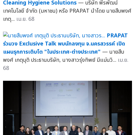
Cleaning Hygiene Solutions
— บริษัท พีรพัฒน์
เทคโนโลยี จำกัด (มหาชน) หรือ PRAPAT นำโดย นายสืบพงศ์
เกตุ...
เม.ย. 68
PRAPAT
ร่วมวง Exclusive Talk พบนักลงทุน จ.นครสวรรค์ เปิด
แผนรุกการเติบโต "ในประเทศ-ต่างประเทศ"
— นายสืบ
พงศ์ เกตุนุติ ประธานบริษัท, นางสาวรุ่งทิพย์ มีแม่นวิ...
เม.ย.
68