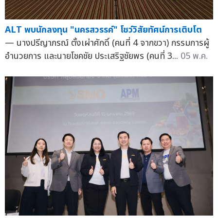
ALT พบนักลงทุน "นครสวรรค์" โชว์วิสัยทัศน์การเติบโต
— นางปรีญาภรณ์ ตั้งเผ่าศักดิ์ (คนที่ 4 จากขวา) กรรมการผู้
อำนวยการ และนายโชคชัย ประเสริฐชัยพร (คนที่ 3...
05 พ.ค.