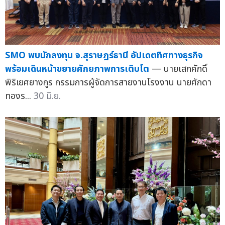
SMO พบนักลงทุน จ.สุราษฎร์ธานี อัปเดตทิศทางธุรกิจ
พร้อมเดินหน้าขยายศักยภาพการเติบโต
— นายเสกศักดิ์
พิริเยศยางกูร กรรมการผู้จัดการสายงานโรงงาน นายศักดา
ทองร...
30 มิ.ย.