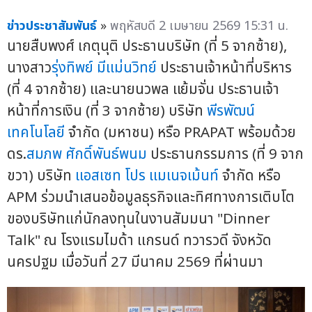
ข่าวประชาสัมพันธ์
»
พฤหัสบดี 2 เมษายน 2569 15:31 น.
นายสืบพงศ์ เกตุนุติ ประธานบริษัท (ที่ 5 จากซ้าย),
นางสาว
รุ่งทิพย์ มีแม่นวิทย์
ประธานเจ้าหน้าที่บริหาร
(ที่ 4 จากซ้าย) และนายนวพล แย้มจั่น ประธานเจ้า
หน้าที่การเงิน (ที่ 3 จากซ้าย) บริษัท
พีรพัฒน์
เทคโนโลยี
จำกัด (มหาชน) หรือ PRAPAT พร้อมด้วย
ดร.
สมภพ ศักดิ์พันธ์พนม
ประธานกรรมการ (ที่ 9 จาก
ขวา) บริษัท
แอสเซท โปร แมเนจเม้นท์
จำกัด หรือ
APM ร่วมนำเสนอข้อมูลธุรกิจและทิศทางการเติบโต
ของบริษัทแก่นักลงทุนในงานสัมมนา "Dinner
Talk" ณ โรงแรมไมด้า แกรนด์ ทวารวดี จังหวัด
นครปฐม เมื่อวันที่ 27 มีนาคม 2569 ที่ผ่านมา