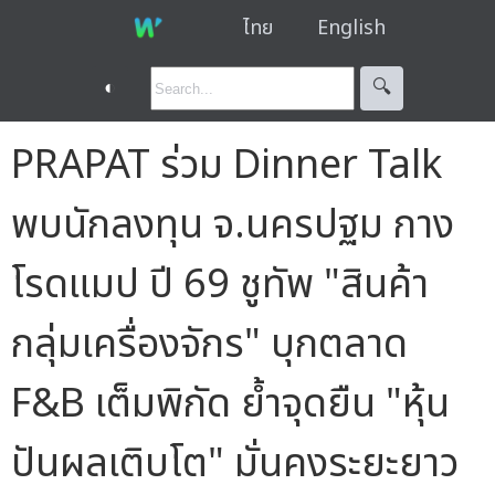
ไทย
English
◐
🔍︎
PRAPAT ร่วม Dinner Talk
พบนักลงทุน จ.นครปฐม กาง
โรดแมป ปี 69 ชูทัพ "สินค้า
กลุ่มเครื่องจักร" บุกตลาด
F&B เต็มพิกัด ย้ำจุดยืน "หุ้น
ปันผลเติบโต" มั่นคงระยะยาว