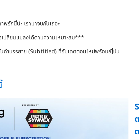
ักนี้น่ะ เรามาจบกันเถอะ
รเปลี่ยนแปลงได้ตามความเหมาะสม***
ชันคำบรรยาย (Subtitled) ที่อัปเดตตอนใหม่พร้อมญี่ปุ่น
้
ต
ต