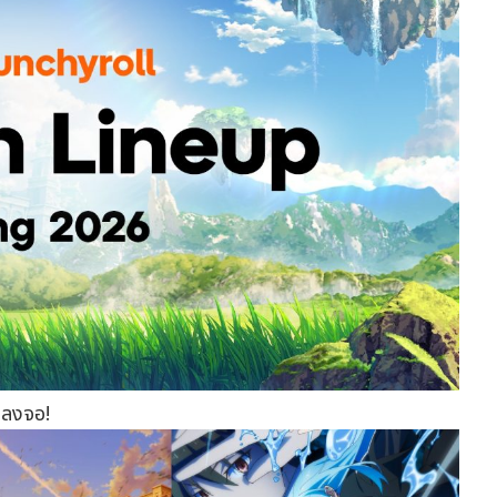
นลงจอ!