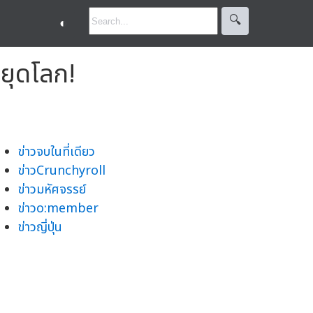
🔍︎
◐
หยุดโลก!
ข่าวจบในที่เดียว
ข่าวCrunchyroll
ข่าวมหัศจรรย์
ข่าวo:member
ข่าวญี่ปุ่น