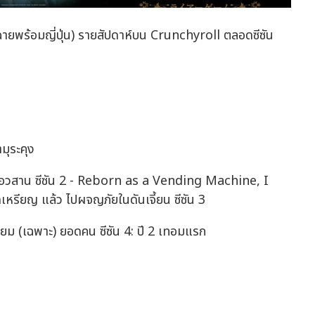
 (ฉายพร้อมญี่ปุ่น) รายสัปดาห์บน Crunchyroll ตลอดซีซัน
มุระคุง
งอวสาน ซีซัน 2 - Reborn as a Vending Machine, I
ียญ แล้ว ไปผจญภัยในดันเจี้ยน ซีซัน 3
ิยม (เฉพาะ) ยอดคน ซีซัน 4: ปี 2 เทอมแรก