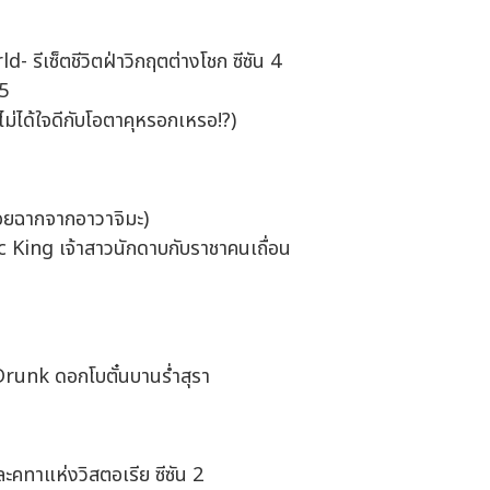
รีเซ็ตชีวิตฝ่าวิกฤตต่างโชก ซีซัน 4
 5
่ได้ใจดีกับโอตาคุหรอกเหรอ!?)
ยฉากจากอาวาจิมะ)
ing เจ้าสาวนักดาบกับราชาคนเถื่อน
nk ดอกโบตั๋นบานร่ำสุรา
าแห่งวิสตอเรีย ซีซัน 2