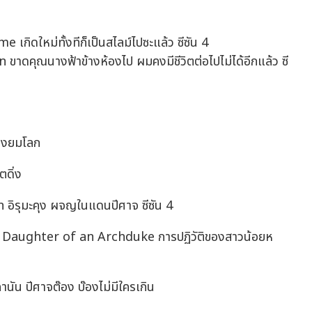
ิดใหม่ทั้งทีก็เป็นสไลม์ไปซะแล้ว ซีซัน 4
คุณนางฟ้าข้างห้องไป ผมคงมีชีวิตต่อไปไม่ได้อีกแล้ว ซี
่งยมโลก
ดิ่ง
รุมะคุง ผจญในแดนปีศาจ ซีซัน 4
aughter of an Archduke การปฏิวัติของสาวน้อยห
ัน ปีศาจต๊อง บ๊องไม่มีใครเกิน