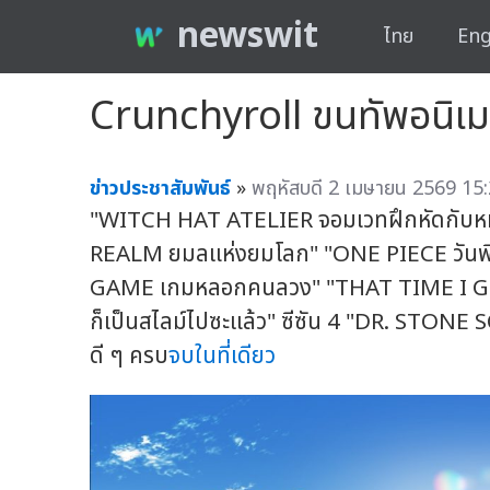
newswit
ไทย
Eng
Crunchyroll ขนทัพอนิเมะ
ข่าวประชาสัมพันธ์
»
พฤหัสบดี 2 เมษายน 2569 15:
"WITCH HAT ATELIER จอมเวทฝึกหัดกับ
REALM ยมลแห่งยมโลก" "ONE PIECE วันพีซ
GAME เกมหลอกคนลวง" "THAT TIME I GOT
ก็เป็นสไลม์ไปซะแล้ว" ซีซัน 4 "DR. STONE
ดี ๆ ครบ
จบในที่เดียว