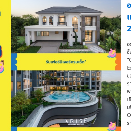
อ
2
อ
ช
"
E
ข
ร
พล
เ
บ
O
ร