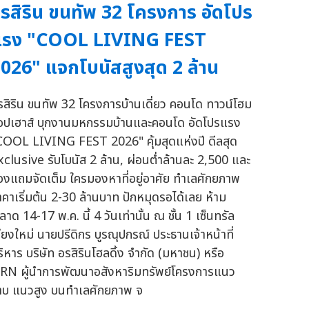
รสิริน ขนทัพ 32 โครงการ อัดโปร
แรง "COOL LIVING FEST
026" แจกโบนัสสูงสุด 2 ล้าน
รสิริน ขนทัพ 32 โครงการบ้านเดี่ยว คอนโด ทาวน์โฮม
็อปเฮาส์ บุกงานมหกรรมบ้านและคอนโด อัดโปรแรง
COOL LIVING FEST 2026" คุ้มสุดแห่งปี ดีลสุด
xclusive รับโบนัส 2 ล้าน, ผ่อนต่ำล้านละ 2,500 และ
องแถมจัดเต็ม ใครมองหาที่อยู่อาศัย ทำเลศักยภาพ
าคาเริ่มต้น 2-30 ล้านบาท ปักหมุดรอได้เลย ห้าม
าด 14-17 พ.ค. นี้ 4 วันเท่านั้น ณ ชั้น 1 เซ็นทรัล
ชียงใหม่ นายปรีดิกร บูรณุปกรณ์ ประธานเจ้าหน้าที่
ริหาร บริษัท อรสิรินโฮลดิ้ง จำกัด (มหาชน) หรือ
RN ผู้นำการพัฒนาอสังหาริมทรัพย์โครงการแนว
าบ แนวสูง บนทำเลศักยภาพ จ