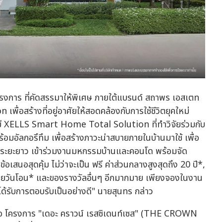
รงการ ที่คัดสรรมาให้พิเศษ ภายใต้แบรนด์ สถาพร เอสเตท
พื่อสร้างที่อยู่อาศัยให้สอดคล้องกับการใช้ชีวิตยุคใหม่
ลยี XELLS Smart Home Total Solution ที่ทำวิจัยร่วมกับ
้อมอัลกอรึทึม เพื่อสร้างภาวะน่าสบายภายในบ้านมาใช้ เพื่อ
ายในระยะยาว เข้าร่วมงานมหกรรมบ้านและคอนโด พร้อมจัด
เสนอสุดคุ้ม ไม่ว่าจะเป็น ฟรี ค่าส่วนกลางสูงสุดถึง 20 ปี*,
้จ่ายวันโอน* และของรางวัลอื่นๆ อีกมากมาย เพียงจองในงาน
ด้รับการตอบรับเป็นอย่างดี" นายสุนทร กล่าว
อ คือ โครงการ "เดอะ คราวน์ เรสซิเดนท์เซส" (THE CROWN