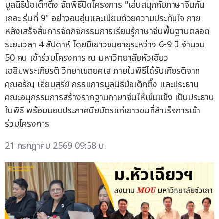
มูลนิธิป่อเต็กตึ๊ง จัดพิธีปิดโครงการ "เล่นสนุกกับภาษาจีนกัน
เถอะ รุ่นที่ 9" อย่างอบอุ่นและเปี่ยมด้วยความประทับใจ ภาย
หลังเสร็จสิ้นการจัดกิจกรรมการเรียนรู้ภาษาจีนพื้นฐานตลอด
ระยะเวลา 4 สัปดาห์ โดยมีเยาวชนอายุระหว่าง 6-9 ปี จำนวน
50 คน เข้าร่วมโครงการ ณ มหาวิทยาลัยหัวเฉียว
เฉลิมพระเกียรติ วิทยาเขตยศเส ภายในพิธีได้รับเกียรติจาก
คุณอรัญ เอี่ยมสุรีย์ กรรมการมูลนิธิป่อเต็กตึ๊ง และประธาน
คณะอนุกรรมการสร้างรากฐานภาษาจีนให้เข้มแข็ง เป็นประธาน
ในพิธี พร้อมมอบประกาศนียบัตรแก่เยาวชนที่สำเร็จการเข้า
ร่วมโครงการ
21 กรกฎาคม 2569 09:58 น.