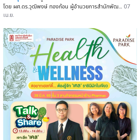
โดย ผศ.ดร.วุฒิพงษ์ ทองก้อน ผู้อำนวยการสำนักพัฒ...
07
เม.ย.