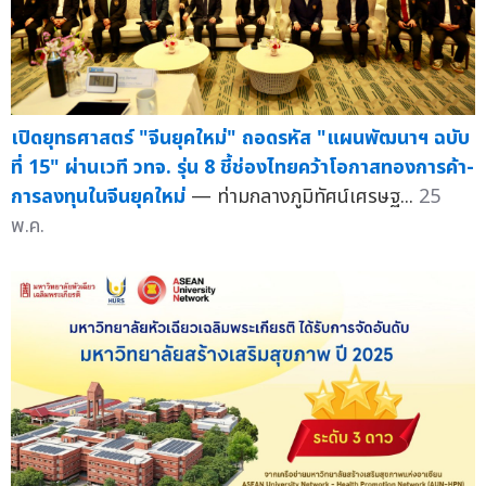
เปิดยุทธศาสตร์ "จีนยุคใหม่" ถอดรหัส "แผนพัฒนาฯ ฉบับ
ที่ 15" ผ่านเวที วทจ. รุ่น 8 ชี้ช่องไทยคว้าโอกาสทองการค้า-
การลงทุนในจีนยุคใหม่
— ท่ามกลางภูมิทัศน์เศรษฐ...
25
พ.ค.