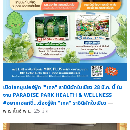
เปิดโลกซูเปอร์ฟู้ด '"เคล" ราชินีผักใบเขียว 28 มี.ค. นี้ ใน
งาน PARADISE PARK HEALTH & WELLNESS
#อยากเฮลท์ตี้…ต้องรู้จัก "เคล" ราชินีผักใบเขียว
—
พาราไดซ์ พา...
25 มี.ค.