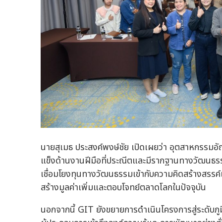
นายสุเมธ ประสงค์พงษ์ชัย เปิดเผยว่า อุตสาหกรรมอัญ
แข็งด้านงานฝีมือที่ประณีตและมีรากฐานทางวัฒนธรร
เชื่อมโยงทุนทางวัฒนธรรมเข้ากับความคิดสร้างสรรค์แล
สร้างมูลค่าเพิ่มและตอบโจทย์ตลาดโลกในปัจจุบัน
นอกจากนี้ GIT ยังขยายการดำเนินโครงการสู่ระดับภู