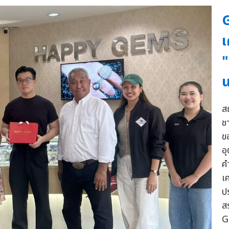
G
เ
น
ส
ช
ข
อ
ค
เ
ป
ส
G