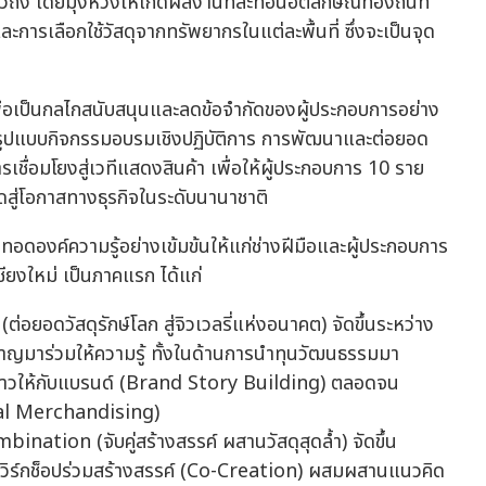
ถึง โดยมุ่งหวังให้เกิดผลงานที่สะท้อนอัตลักษณ์ท้องถิ่นที่
ารเลือกใช้วัสดุจากทรัพยากรในแต่ละพื้นที่ ซึ่งจะเป็นจุด
ื่อเป็นกลไกสนับสนุนและลดข้อจำกัดของผู้ประกอบการอย่าง
นรูปแบบกิจกรรมอบรมเชิงปฏิบัติการ การพัฒนาและต่อยอด
ชื่อมโยงสู่เวทีแสดงสินค้า เพื่อให้ผู้ประกอบการ 10 ราย
สู่โอกาสทางธุรกิจในระดับนานาชาติ
ทอดองค์ความรู้อย่างเข้มข้นให้แก่ช่างฝีมือและผู้ประกอบการ
ชียงใหม่ เป็นภาคแรก ได้แก่
ยอดวัสดุรักษ์โลก สู่จิวเวลรี่แห่งอนาคต) จัดขึ้นระหว่าง
วชาญมาร่วมให้ความรู้ ทั้งในด้านการนำทุนวัฒนธรรมมา
องราวให้กับแบรนด์ (Brand Story Building) ตลอดจน
ual Merchandising)
ation (จับคู่สร้างสรรค์ ผสานวัสดุสุดล้ำ) จัดขึ้น
ำเวิร์กช็อปร่วมสร้างสรรค์ (Co-Creation) ผสมผสานแนวคิด