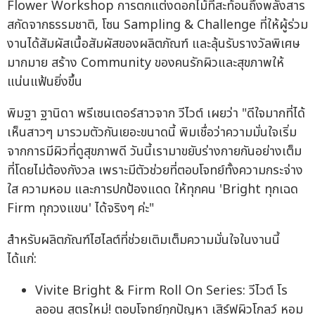
Flower Workshop การตกแต่งดอกไม้ที่สะท้อนถึงพลังสาร
สกัดจากธรรมชาติ, โซน Sampling & Challenge ที่ให้ผู้ร่วม
งานได้สัมผัสเนื้อสัมผัสของผลิตภัณฑ์ และลุ้นรับรางวัลพิเศษ
มากมาย สร้าง Community ของคนรักผิวและสุขภาพให้
แน่นแฟ้นยิ่งขึ้น
พิมฐา ฐานิดา พรีเซนเตอร์สาวจาก วีไวต์ เผยว่า "ดีใจมากที่ได้
เห็นสาวๆ มารวมตัวกันเยอะขนาดนี้ พิมเชื่อว่าความมั่นใจเริ่ม
จากการมีผิวที่ดูสุขภาพดี วันนี้เรามาขยับร่างกายกันอย่างเต็ม
ที่โดยไม่ต้องกังวล เพราะมีตัวช่วยที่ตอบโจทย์ทั้งความกระจ่าง
ใส ความหอม และการปกป้องแดด ให้ทุกคน 'Bright ทุกเฉด
Firm ทุกวงแขน' ได้จริงๆ ค่ะ"
สำหรับผลิตภัณฑ์ไฮไลต์ที่ช่วยเติมเต็มความมั่นใจในงานนี้
ได้แก่:
Vivite Bright & Firm Roll On Series: วีไวต์ โร
ลออน สูตรใหม่! ตอบโจทย์ทุกปัญหา เสิร์ฟผิวโกลว์ หอม