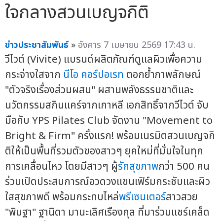
ใจกลางสวนเบญจกิติ
ข่าวประชาสัมพันธ์
»
อังคาร 7 เมษายน 2569 17:43 น.
วีไวต์ (Vivite) แบรนด์ผลิตภัณฑ์ดูแลผิวเพื่อความ
กระจ่างใสจาก
นีโอ คอร์ปอเรท
ตอกย้ำภาพลักษณ์
"ตัวจริงเรื่องส่วนผสม" ผสานพลังธรรมชาติและ
นวัตกรรมสกินแคร์จากเกาหลี เอกสิทธิ์จากวีไวต์ จับ
มือกับ YPS Pilates Club จัดงาน "Movement to
Bright & Firm" ครั้งแรก! พร้อมเนรมิตสวนเบญจกิ
ติให้เป็นพื้นที่รวมตัวของสาวๆ ยุคใหม่ที่มั่นใจในทุก
การเคลื่อนไหว โดยมีสาวๆ ผู้
รักสุขภาพ
กว่า 500 คน
ร่วมเปิดประสบการณ์อวดวงแขนเฟิร์มกระชับและผิว
ใสสุขภาพดี พร้อมกระทบไหล่
พรีเซนเตอร์
สาวสวย
"พิมฐา" ฐานิดา มานะเลิศเรืองกุล ที่มาร่วมแชร์เคล็ด