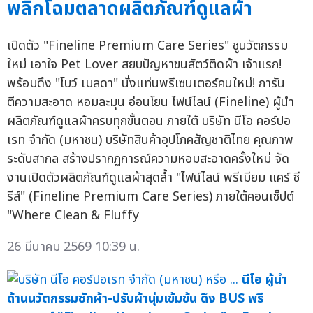
พลิกโฉมตลาดผลิตภัณฑ์ดูแลผ้า
เปิดตัว "Fineline Premium Care Series" ชูนวัตกรรม
ใหม่ เอาใจ Pet Lover สยบปัญหาขนสัตว์ติดผ้า เจ้าแรก!
พร้อมดึง "โบว์ เมลดา" นั่งแท่นพรีเซนเตอร์คนใหม่! การัน
ตีความสะอาด หอมละมุน อ่อนโยน ไฟน์ไลน์ (Fineline) ผู้นำ
ผลิตภัณฑ์ดูแลผ้าครบทุกขั้นตอน ภายใต้ บริษัท นีโอ คอร์ปอ
เรท จำกัด (มหาชน) บริษัทสินค้าอุปโภคสัญชาติไทย คุณภาพ
ระดับสากล สร้างปรากฏการณ์ความหอมสะอาดครั้งใหม่ จัด
งานเปิดตัวผลิตภัณฑ์ดูแลผ้าสุดล้ำ "ไฟน์ไลน์ พรีเมียม แคร์ ซี
รีส์" (Fineline Premium Care Series) ภายใต้คอนเซ็ปต์
"Where Clean & Fluffy
26 มีนาคม 2569 10:39 น.
นีโอ ผู้นำ
ด้านนวัตกรรมซักผ้า-ปรับผ้านุ่มเข้มข้น ดึง BUS พรี