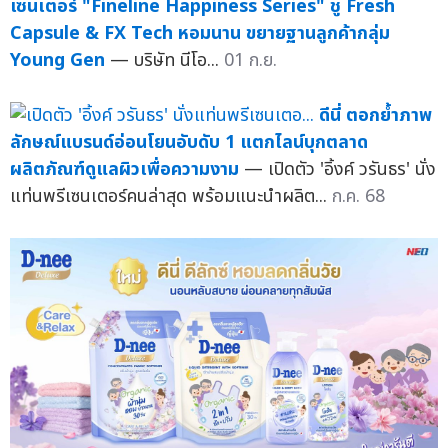
เซนเตอร์ "Fineline Happiness Series" ชู Fresh
Capsule & FX Tech หอมนาน ขยายฐานลูกค้ากลุ่ม
Young Gen
— บริษัท นีโอ...
01 ก.ย.
ดีนี่ ตอกย้ำภาพ
ลักษณ์แบรนด์อ่อนโยนอับดับ 1 แตกไลน์บุกตลาด
ผลิตภัณฑ์ดูแลผิวเพื่อความงาม
— เปิดตัว 'อิ้งค์ วรันธร' นั่ง
แท่นพรีเซนเตอร์คนล่าสุด พร้อมแนะนำผลิต...
ก.ค. 68