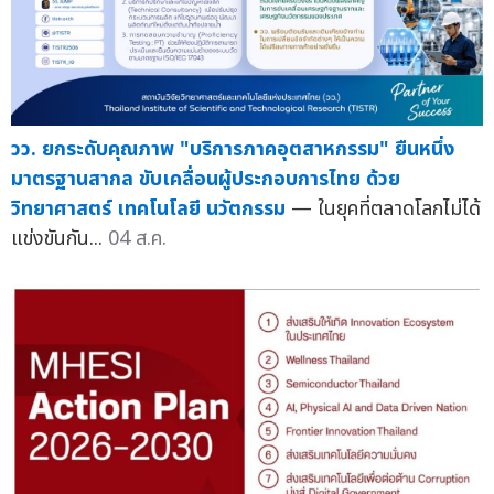
วว. ยกระดับคุณภาพ "บริการภาคอุตสาหกรรม" ยืนหนึ่ง
มาตรฐานสากล ขับเคลื่อนผู้ประกอบการไทย ด้วย
วิทยาศาสตร์ เทคโนโลยี นวัตกรรม
— ในยุคที่ตลาดโลกไม่ได้
แข่งขันกัน...
04 ส.ค.