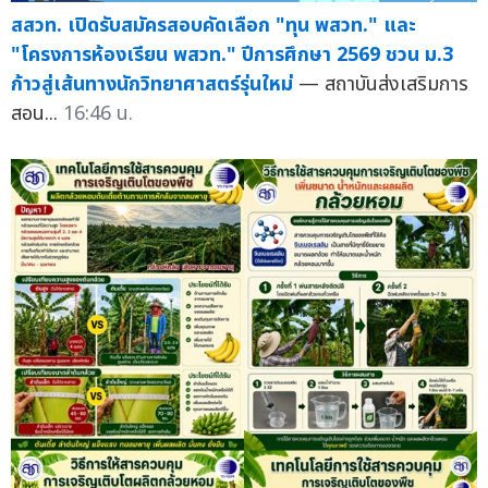
สสวท. เปิดรับสมัครสอบคัดเลือก "ทุน พสวท." และ
"โครงการห้องเรียน พสวท." ปีการศึกษา 2569 ชวน ม.3
ก้าวสู่เส้นทางนักวิทยาศาสตร์รุ่นใหม่
— สถาบันส่งเสริมการ
สอน...
16:46 น.