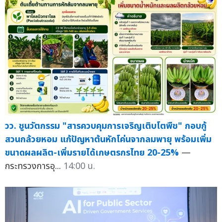
วว. ชูนวัตกรรม "สารควบคุมการเจริญเติบโตพืช" กอบกู้
สวนกล้วยหอม แก้ปัญหาต้นหักโค่นจากลมพายุ พร้อมเพิ่ม
ขนาดผลผลิต-เพิ่มรายได้เกษตรกรไทย 20-25%
—
กระทรวงการอุ...
14:00 น.