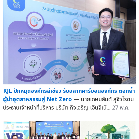
KJL ปักหมุดองค์กรสีเขียว รับฉลากคาร์บอนองค์กร ตอกย้ำ
ผู้นำอุตสาหกรรมสู่ Net Zero
— นายเกษมสันต์ สุจิวโรดม
ประธานเจ้าหน้าที่บริหาร บริษัท กิจเจริญ เอ็นจิเนี...
27 พ.ค.