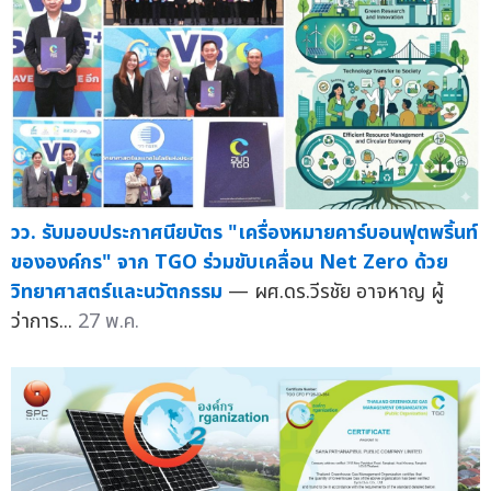
วว. รับมอบประกาศนียบัตร "เครื่องหมายคาร์บอนฟุตพริ้นท์
ขององค์กร" จาก TGO ร่วมขับเคลื่อน Net Zero ด้วย
วิทยาศาสตร์และนวัตกรรม
— ผศ.ดร.วีรชัย อาจหาญ ผู้
ว่าการ...
27 พ.ค.