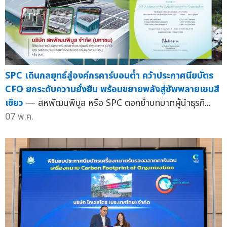
SPC เดินกลยุทธ์สู่องค์กรคาร์บอนต่ำ คว้าประกาศนียบัตร
CFO ยกระดับความยั่งยืน พร้อมขยายพลังสู่ซัพพลายเชนสี
เขียว
— สหพัฒนพิบูล หรือ SPC ตอกย้ำบทบาทผู้นำธุรกิ...
07 พ.ค.