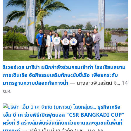
ริเวอร์เดล มารีน่า ผนึกกำลังร่วมกรมเจ้าท่า โรงเรียนสยาม
การเดินเรือ จัดกิจรรมเสริมทักษะขับขี่เรือ เพื่อยกระดับ
มาตรฐานความปลอดภัยทางน้ำ
— นางสาวพิมลรัตน์ จิ...
14
ต.ค.
ธุรกิจเครือ
เอ็ม บี เค ร่วมพิธีเปิดฟุตบอล "CSR BANGKADI CUP"
ครั้งที่ 3 สร้างสัมพันธ์อันดีกับหน่วยงานและชุมชนในพื้นที่
บางกะดี
— บริษัท เอ็ม บี เค จำกัด (มห...
ม.ค. 68