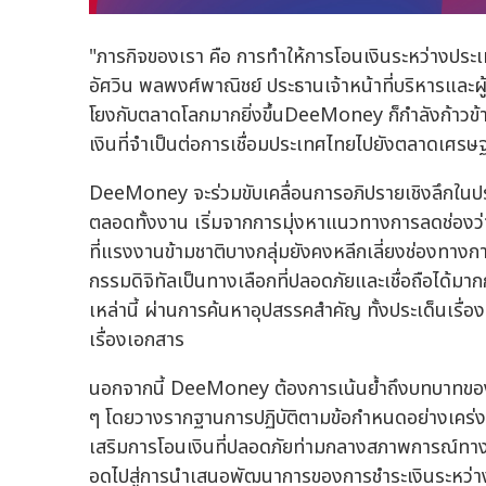
"ภารกิจของเรา คือ การทำให้การโอนเงินระหว่างประเทศ
อัศวิน พลพงศ์พาณิชย์ ประธานเจ้าหน้าที่บริหารและผู
โยงกับตลาดโลกมากยิ่งขึ้นDeeMoney ก็กำลังก้าวข้า
เงินที่จำเป็นต่อการเชื่อมประเทศไทยไปยังตลาดเศรษ
DeeMoney จะร่วมขับเคลื่อนการอภิปรายเชิงลึกในป
ตลอดทั้งงาน เริ่มจากการมุ่งหาแนวทางการลดช่องว่า
ที่แรงงานข้ามชาติบางกลุ่มยังคงหลีกเลี่ยงช่องทางการ
กรรมดิจิทัลเป็นทางเลือกที่ปลอดภัยและเชื่อถือได้มาก
เหล่านี้ ผ่านการค้นหาอุปสรรคสำคัญ ทั้งประเด็นเรื
เรื่องเอกสาร
นอกจากนี้ DeeMoney ต้องการเน้นย้ำถึงบทบาทของค
ๆ โดยวางรากฐานการปฏิบัติตามข้อกำหนดอย่างเคร่งคร
เสริมการโอนเงินที่ปลอดภัยท่ามกลางสภาพการณ์ทางกา
อดไปสู่การนำเสนอพัฒนาการของการชำระเงินระหว่างปร