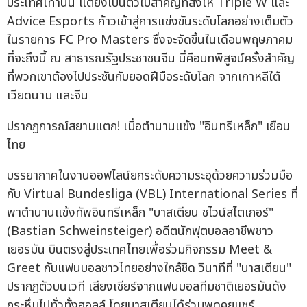
ประเทศเท่านั้น แต่ยังเป็นตั๋วใบสำคัญที่ส่งให้ Triple W และ
Advice Esports ก้าวเข้าสู่การแข่งขันระดับโลกอย่างเต็มตัว
ในรายการ FC Pro Masters ซึ่งจะจัดขึ้นในเดือนพฤษภาคม
ที่จะถึงนี้ ณ สาธารณรัฐประชาชนจีน นี่คือบทพิสูจน์ครั้งสำคัญ
ที่พวกเขาต้องไปประชันกับยอดฝีมือระดับโลก จากเกาหลีใต้
เวียดนาม และจีน
ปรากฏการณ์สยามแตก! เมื่อตำนานแข้ง "อินทรีเหล็ก" เยือน
ไทย
บรรยากาศในงานออฟไลน์ยกระดับความระอุด้วยความร่วมมือ
กับ Virtual Bundesliga (VBL) International Series ที่
พาตำนานแข้งทัพอินทรีเหล็ก "บาสเตียน ชไวน์สไตเกอร์"
(Bastian Schweinsteiger) อดีตนักฟุตบอลอาชีพชาว
เยอรมัน บินตรงสู่ประเทศไทยเพื่อร่วมกิจกรรม Meet &
Greet กับแฟนบอลชาวไทยอย่างใกล้ชิด วินาทีที่ "บาสเตียน"
ปรากฏตัวบนเวที เสียงเชียร์จากแฟนบอลทีมชาติเยอรมันดัง
กระหึ่มไปทั่วทั้งฮอลล์ โดยบาสเตียนได้ร่วมพูดคุยแชร์