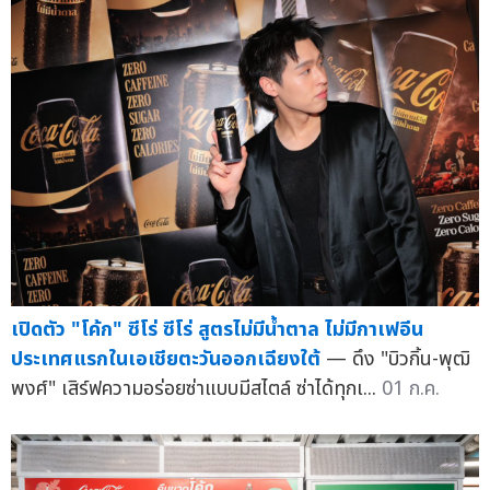
เปิดตัว "โค้ก" ซีโร่ ซีโร่ สูตรไม่มีน้ำตาล ไม่มีกาเฟอีน
ประเทศแรกในเอเชียตะวันออกเฉียงใต้
— ดึง "บิวกิ้น-พุฒิ
พงศ์" เสิร์ฟความอร่อยซ่าแบบมีสไตล์ ซ่าได้ทุกเ...
01 ก.ค.