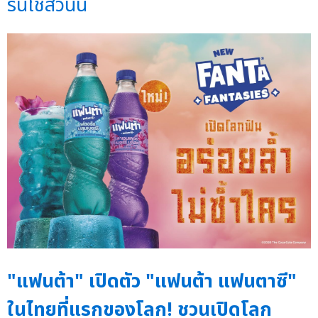
รนไชส์วันนี้
"แฟนต้า" เปิดตัว "แฟนต้า แฟนตาซี"
ในไทยที่แรกของโลก! ชวนเปิดโลก