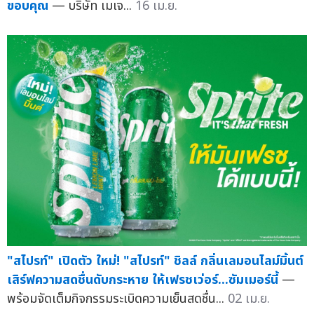
ขอบคุณ
— บริษัท เมเจ...
16 เม.ย.
"สไปรท์" เปิดตัว ใหม่! "สไปรท์" ชิลล์ กลิ่นเลมอนไลม์มิ้นต์
เสิร์ฟความสดชื่นดับกระหาย ให้เฟรชเว่อร์...ซัมเมอร์นี้
—
พร้อมจัดเต็มกิจกรรมระเบิดความเย็นสดชื่น...
02 เม.ย.