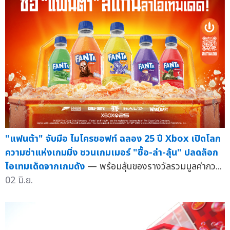
"แฟนต้า" จับมือ ไมโครซอฟท์ ฉลอง 25 ปี Xbox เปิดโลก
ความซ่าแห่งเกมมิ่ง ชวนเกมเมอร์ "ซื้อ-ล่า-ลุ้น" ปลดล็อก
ไอเทมเด็ดจากเกมดัง
— พร้อมลุ้นของรางวัลรวมมูลค่ากว...
02 มิ.ย.