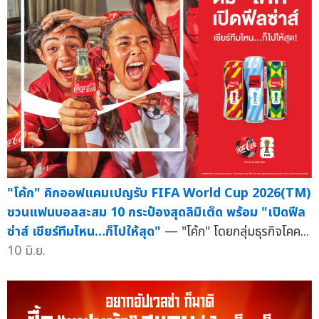
"โค้ก" คิกออฟแคมเปญรับ FIFA World Cup 2026(TM)
ชวนแฟนบอลสะสม 10 กระป๋องสุดลิมิเต็ด พร้อม "เปิดฟีล
ซ่าส์ เชียร์ทีมไหน…ก็ไปให้สุด"
— "โค้ก" โดยกลุ่มธุรกิจโคค...
10 มิ.ย.