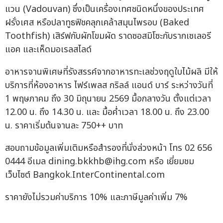
แวน (Vadouvan) ซึ่งเป็นเครื่องเทศชนิดหนึ่งของประเทศ
ฝรั่งเศส หรือปลาทูธฟิชคลุกเคล้าสมุนไพรอบ (Baked
Toothfish) เสิร์ฟกับผักโขมผัด ราดซอสมิโซะกับรากเซเลอรี
แอค และเห็ดมอเรลสไลด์
อาหารจานพิเศษที่รังสรรค์จากอาหารทะเลช่วงฤดูใบไม้ผลิ มีให้
บริการที่ห้องอาหาร ไฟร์เพลส กริลล์ แอนด์ บาร์ ระหว่างวันที่
1 พฤษภาคม ถึง 30 มิถุนายน 2569 มื้อกลางวัน ตั้งแต่เวลา
12.00 น. ถึง 14.30 น. และ มื้อค่ำเวลา 18.00 น. ถึง 23.00
น. ราคาเริ่มต้นจานละ 750++ บาท
สอบถามข้อมูลเพิ่มเติมหรือสำรองที่นั่งล่วงหน้า โทร 02 656
0444 อีเมล
dining.bkkhb@ihg.com
หรือ เยี่ยมชม
เว็บไซต์ Bangkok.InterContinental.com
ราคายังไม่รวมค่าบริการ 10% และภาษีมูลค่าเพิ่ม 7%