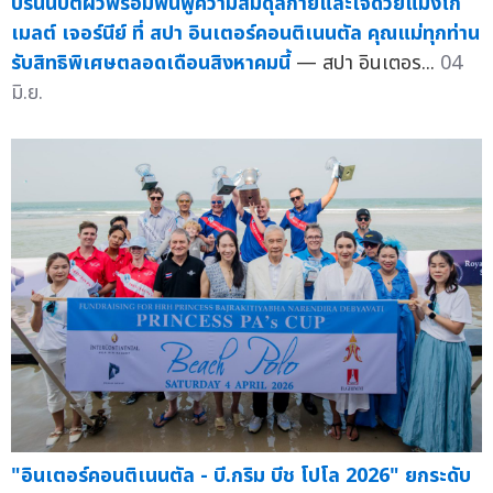
ปรนนิบัติผิวพร้อมฟื้นฟูความสมดุลกายและใจด้วยแมงโก้
เมลต์ เจอร์นีย์ ที่ สปา อินเตอร์คอนติเนนตัล คุณแม่ทุกท่าน
รับสิทธิพิเศษตลอดเดือนสิงหาคมนี้
— สปา อินเตอร...
04
มิ.ย.
"อินเตอร์คอนติเนนตัล - บี.กริม บีช โปโล 2026" ยกระดับ