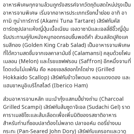
อาหารพิเศษทุกจานล้วนถูกรังสรรค์จากวัตถุดิบสดใหม่ปรุงเป็น
อาหารจานพิเศษ เริ่มจากอาหารประเภทเรียกน้ำย่อย อาทิ อา
กามิ ทูน่าทาร์ทาร์ (Akami Tuna Tartare) เสิร์ฟกับคัส
ตาร์ดซุปปลาแห้งญี่ปุ่นเนื้อเนียน เจลวาซาบิและเจลลี่ซีอิ๊วญี่ปุ่น
รับประทานคู่กับหนังหมูทอดกรอบชิ้นพอดีคำ ส่วนสลัดปูคิงแค
รบสีทอง (Golden King Crab Salad) เป็นอาหารจานพิเศษ
ที่ได้ความสดชื่นจากเจลคาลามันซี่ (Calamansi) คลุมด้วยโฟม
เมลอน (Melon) และโรยแซฟฟรอน (Saffron) อีกหนึ่งจานที่
โดดเด่นไม่แพ้กัน คือ หอยเชลล์ฮอกไกโดย่าง (Grilled
Hokkaido Scallop) เสิร์ฟกับข้าวโพดบด หอมแดงดอง และ
แฮมขาหมูอิเบริโกสไลด์ (Iberico Ham)
ส่วนอาหารจานหลัก แนะนำกุ้งแสกมปี้ย่างถ่าน (Charcoal
Grilled Scampi) เสิร์ฟกับส้มซูดาจิเจล (Sudachi Gel) ราด
คาราเมลชิโซะและส้มเลือดเพื่อเพิ่มมิติของรสชาติอาหาร
สำหรับท่านที่ชอบปลาต้องไม่พลาด ปลาจอห์น ดอรี่ย่างบน
กระทะ (Pan-Seared John Dory) เสิร์ฟกับแครอทและวาดู