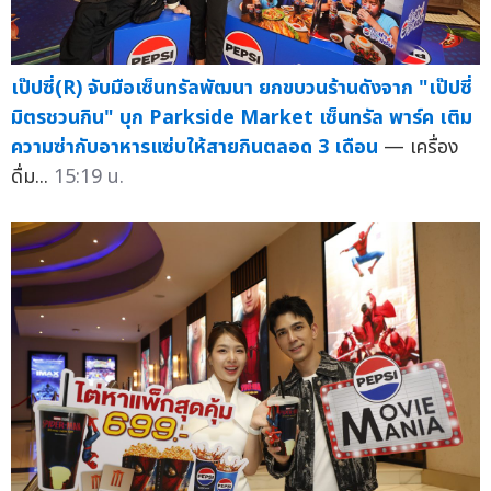
เป๊ปซี่(R) จับมือเซ็นทรัลพัฒนา ยกขบวนร้านดังจาก "เป๊ปซี่
มิตรชวนกิน" บุก Parkside Market เซ็นทรัล พาร์ค เติม
ความซ่ากับอาหารแซ่บให้สายกินตลอด 3 เดือน
— เครื่อง
ดื่ม...
15:19 น.