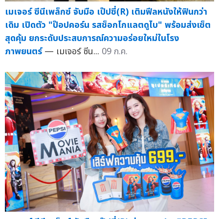
เมเจอร์ ซีนีเพล็กซ์ จับมือ เป๊ปซี่(R) เติมฟีลหนังให้ฟินกว่า
เดิม เปิดตัว "ป๊อปคอร์น รสช็อกโกแลตดูไบ" พร้อมส่งเซ็ต
สุดคุ้ม ยกระดับประสบการณ์ความอร่อยใหม่ในโรง
ภาพยนตร์
— เมเจอร์ ซีน...
09 ก.ค.