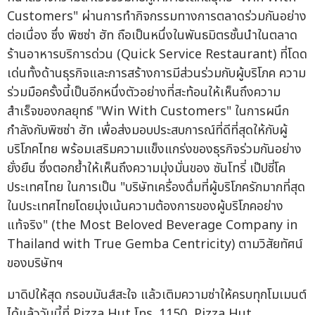
Customers" ผ่านการทำกิจกรรมทางการตลาดร่วมกันอย่าง
ต่อเนื่อง ซึ่ง พิซซ่า ฮัท ถือเป็นหนึ่งในพันธมิตรชั้นนำในตลาด
ร้านอาหารบริการด่วน (Quick Service Restaurant) ที่โดด
เด่นทั้งด้านธุรกิจและการสร้างการมีส่วนร่วมกับผู้บริโภค ความ
ร่วมมือครั้งนี้เป็นอีกหนึ่งตัวอย่างที่สะท้อนให้เห็นถึงความ
สำเร็จของกลยุทธ์ "Win With Customers" ในการผนึก
กำลังกับพิซซ่า ฮัท เพื่อส่งมอบประสบการณ์ที่ดีที่สุดให้กับผู้
บริโภคไทย พร้อมเสริมความแข็งแกร่งของธุรกิจร่วมกันอย่าง
ยั่งยืน ซึ่งตอกย้ำให้เห็นถึงความมุ่งมั่นของ ซันโทรี่ เป๊ปซี่โค
ประเทศไทย ในการเป็น "บริษัทเครื่องดื่มที่ผู้บริโภครักมากที่สุด
ในประเทศไทยโดยมุ่งเน้นความต้องการของผู้บริโภคอย่าง
แท้จริง" (the Most Beloved Beverage Company in
Thailand with True Gemba Centricity) ตามวิสัยทัศน์
ของบริษัทฯ
มาดิปให้สุด กรอบมันส์สะใจ แล้วเติมความซ่าให้ครบทุกโมเมนต์
ได้แล้ววันนี้ที่ Pizza Hut โทร. 1150, Pizza Hut