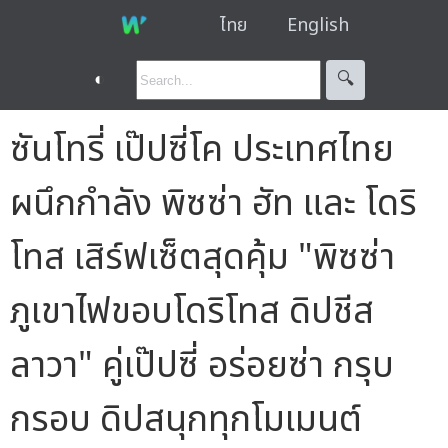
ไทย
English
◐
🔍︎
ซันโทรี่ เป๊ปซี่โค ประเทศไทย
ผนึกกำลัง พิซซ่า ฮัท และ โดริ
โทส เสิร์ฟเซ็ตสุดคุ้ม "พิซซ่า
ภูเขาไฟขอบโดริโทส ดิปชีส
ลาวา" คู่เป๊ปซี่ อร่อยซ่า กรุบ
กรอบ ดิปสนุกทุกโมเมนต์