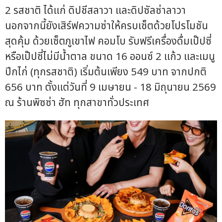
2 รสชาติ ได้แก่ ดิปชีสลาวา และดิปซัลซ่าลาวา
นอกจากนี้ยังเสิร์ฟความซ่าให้ครบเซ็ตด้วยโปรโมชัน
สุดคุ้ม ด้วยเซ็ตภูเขาไฟ คอมโบ รับฟรีเครื่องดื่มเป๊ปซี่
หรือเป๊ปซี่ไม่มีน้ำตาล ขนาด 16 ออนซ์ 2 แก้ว และเมนู
ปีกไก่ (ทุกรสชาติ) เริ่มต้นเพียง 549 บาท จากปกติ
656 บาท ตั้งแต่วันที่ 9 เมษายน - 18 มิถุนายน 2569
ณ ร้านพิซซ่า ฮัท ทุกสาขาทั่วประเทศ