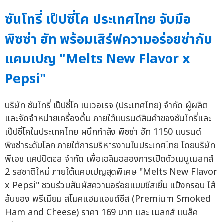
ซันโทรี่ เป๊ปซี่โค ประเทศไทย จับมือ
พิซซ่า ฮัท พร้อมเสิร์ฟความอร่อยซ่ากับ
แคมเปญ "Melts New Flavor x
Pepsi"
บริษัท ซันโทรี่ เป๊ปซี่โค เบเวอเรจ (ประเทศไทย) จำกัด ผู้ผลิต
และจัดจำหน่ายเครื่องดื่ม ภายใต้แบรนด์สินค้าของซันโทรี่และ
เป๊ปซี่โคในประเทศไทย ผนึกกำลัง พิซซ่า ฮัท 1150 แบรนด์
พิซซ่าระดับโลก ภายใต้การบริหารงานในประเทศไทย โดยบริษัท
พีเอช แคปปิตอล จำกัด เพื่อเฉลิมฉลองการเปิดตัวเมนูเมลทส์
2 รสชาติใหม่ ภายใต้แคมเปญสุดพิเศษ "Melts New Flavor
x Pepsi" ชวนร่วมสัมผัสความอร่อยแบบชีสเยิ้ม แป้งกรอบ ไส้
ล้นของ พรีเมียม สโมคแฮมแอนด์ชีส (Premium Smoked
Ham and Cheese) ราคา 169 บาท และ เมลทส์ แบล็ค