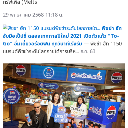
ทรัฟเฟิล (Melts
29 พฤษภาคม 2568 11:18 น.
พิซซ่า ฮัท
จับมือเป๊ปซี่ ฉลองเทศกาลปีใหม่ 2021 เปิดตัวแก้ว "To-
Go" อิ่มเดี่ยวอร่อยฟิน ทุกวินาทีเร่งรีบ
— พิซซ่า ฮัท 1150
แบรนด์พิซซ่าระดับโลกภายใต้การบริห...
ธ.ค. 63