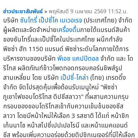
ข่าวประชาสัมพันธ์
»
พฤหัสบดี 9 เมษายน 2569 11:52 น.
บริษัท
ซันโทรี่ เป๊ปซี่โค เบเวอเรจ
(ประเทศไทย) จำกัด
ผู้ผลิตและจัดจำหน่าย
เครื่องดื่ม
ภายใต้แบรนด์สินค้า
ของซันโทรี่และเป๊ปซี่โคในประเทศไทย ผนึกกำลัง
พิซซ่า ฮัท 1150 แบรนด์ พิซซ่าระดับโลกภายใต้การ
บริหารงานของบริษัท
พีเอช แคปปิตอล
จำกัด และ โด
ริโทส ผลิตภัณฑ์ข้าวโพดทอดกรอบคอร์นชิพส์รูป
สามเหลี่ยม โดย บริษัท
เป๊ปซี่-โคล่า
(ไทย) เทรดดิ้ง
จำกัด จัดโปรสุดคุ้มเพื่อต้อนรับเมนูใหม่ "พิซซ่า
ภูเขาไฟขอบโดริโทส ดิปชีสลาวา" ที่ผสานความกรุบ
กรอบของขอบโดริโทสเข้ากับความเข้มข้นของชีส
ลาวา โดยมีหน้าใหม่ให้เลือก 3 รสชาติ ได้แก่ หน้าชิก
เก้นนาโช หน้าสไปซี่เปปเปอโรนี และหน้าแมคแอนด์
ชีส พร้อมเพิ่มความอร่อยด้วยดิปซิกเนเจอร์ที่มีให้เลือก