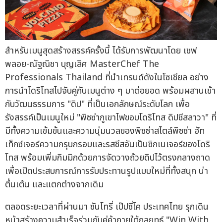
สำหรับเมนูสุดสร้างสรรค์ครั้งนี้ ได้รับการพัฒนาโดย เชฟ
พลอย-ณัฐณิชา บุญเลิศ MasterChef The
Professionals Thailand ที่นำเทรนด์ดังในโซเชียล อย่าง
การนำโดริโทสไปจับคู่กับเมนูต่าง ๆ มาต่อยอด พร้อมผสานเข้า
กับวัฒนธรรมการ "ดิป" ที่เป็นเอกลักษณ์ระดับโลก เพื่อ
รังสรรค์เป็นเมนูใหม่ "พิซซ่าภูเขาไฟขอบโดริโทส ดิปชีสลาวา" ที่
มีทั้งความเข้มข้นและความนุ่มนวลของพิซซ่าสไตล์พิซซ่า ฮัท
เท็กซ์เจอร์ความกรุบกรอบและรสชีสอันเป็นซิกเนเจอร์ของโดริ
โทส พร้อมเพิ่มกิมมิกด้วยการจัดวางถ้วยดิปไว้ตรงกลางถาด
เพื่อเปิดประสบการณ์การรับประทานรูปแบบใหม่ที่ทั้งสนุก น่า
ตื่นเต้น และแตกต่างจากเดิม
ตลอดระยะเวลาที่ผ่านมา ซันโทรี่ เป๊ปซี่โค ประเทศไทย รุกเดิน
หน้าสร้างความสำเร็จร่วมกับคู่ค้าภายใต้กลยุทธ์ "Win With