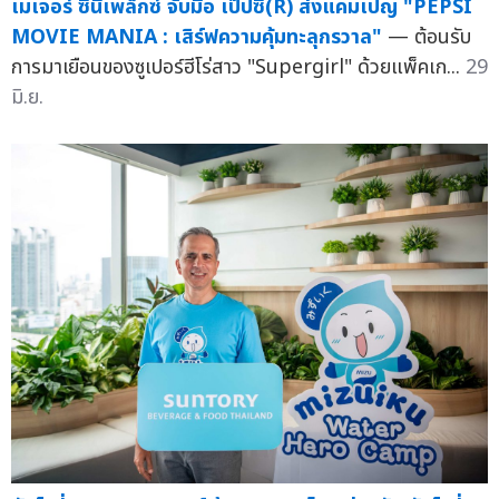
เมเจอร์ ซีนีเพล็กซ์ จับมือ เป๊ปซี่(R) ส่งแคมเปญ "PEPSI
MOVIE MANIA : เสิร์ฟความคุ้มทะลุกรวาล"
— ต้อนรับ
การมาเยือนของซูเปอร์ฮีโร่สาว "Supergirl" ด้วยแพ็คเก...
29
มิ.ย.