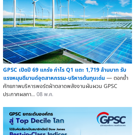
GPSC เปิดปี 69 แกร่ง กำไร Q1 แตะ 1,719 ล้านบาท รับ
แรงหนุนดีมานด์อุตสาหกรรม-บริหารต้นทุนเด่น
— ตอกย้ำ
ศักยภาพบริหารพอร์ตฝ่าตลาดพลังงานผันผวน GPSC
ประกาศผลกา...
08 พ.ค.