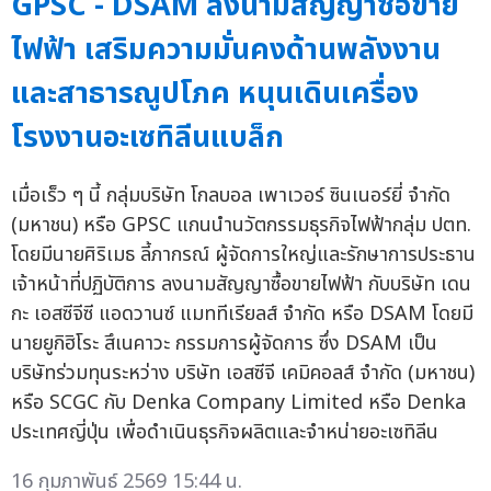
GPSC - DSAM ลงนามสัญญาซื้อขาย
ไฟฟ้า เสริมความมั่นคงด้านพลังงาน
และสาธารณูปโภค หนุนเดินเครื่อง
โรงงานอะเซทิลีนแบล็ก
เมื่อเร็ว ๆ นี้ กลุ่มบริษัท โกลบอล เพาเวอร์ ซินเนอร์ยี่ จำกัด
(มหาชน) หรือ GPSC แกนนำนวัตกรรมธุรกิจไฟฟ้ากลุ่ม ปตท.
โดยมีนายศิริเมธ ลี้ภากรณ์ ผู้จัดการใหญ่และรักษาการประธาน
เจ้าหน้าที่ปฏิบัติการ ลงนามสัญญาซื้อขายไฟฟ้า กับบริษัท เดน
กะ เอสซีจีซี แอดวานซ์ แมททีเรียลส์ จำกัด หรือ DSAM โดยมี
นายยูกิฮิโระ สึเนคาวะ กรรมการผู้จัดการ ซึ่ง DSAM เป็น
บริษัทร่วมทุนระหว่าง บริษัท เอสซีจี เคมิคอลส์ จำกัด (มหาชน)
หรือ SCGC กับ Denka Company Limited หรือ Denka
ประเทศญี่ปุ่น เพื่อดำเนินธุรกิจผลิตและจำหน่ายอะเซทิลีน
16 กุมภาพันธ์ 2569 15:44 น.