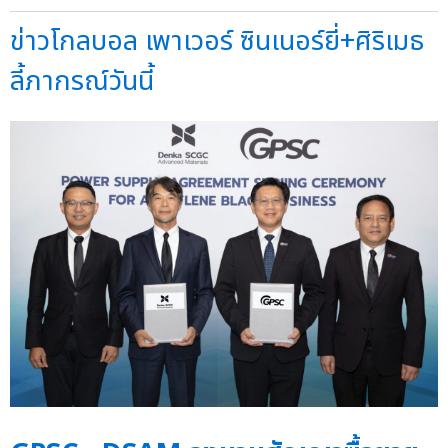
ข่าวโกลบอล เพาเวอร์ ซินเนอร์ยี่+ศิริเมธ
ลี้ภากรณ์วันนี้