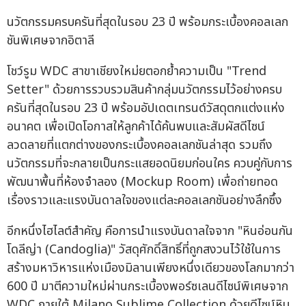
นวัตกรรมครบครันที่สุดในรอบ 23 ปี พร้อมกระเบื้องคอลเลก
ชันพิเศษจากอิตาลี
โชว์รูม WDC สาขาเชียงใหม่ยตอกย้ำความเป็น "Trend
Setter" ด้วยการรวบรวมสินค้ากลุ่มนวัตกรรมไว้อย่างครบ
ครันที่สุดในรอบ 23 ปี พร้อมอัปเดตเทรนด์วัสดุตกแต่งแห่ง
อนาคต เพื่อเปิดโอกาสให้ลูกค้าได้ค้นพบและสัมผัสดีไซน์
ลวดลายที่แตกต่างของกระเบื้องคอลเลกชันล่าสุด รวมถึง
นวัตกรรมที่จะกลายเป็นกระแสยอดนิยมก่อนใคร ควบคู่กับการ
พัฒนาพื้นที่ห้องจำลอง (Mockup Room) เพื่อถ่ายทอด
เรื่องราวและแรงบันดาลใจของแต่ละคอลเลกชันอย่างลึกซึ้ง
อีกหนึ่งไฮไลต์สำคัญ คือการนำแรงบันดาลใจจาก "หินอ่อนกัน
โดลีญ่า (Candoglia)" วัสดุศักดิ์สิทธิ์ที่ถูกสงวนไว้ใช้ในการ
สร้างมหาวิหารแห่งเมืองมิลานเพียงหนึ่งเดียวของโลกมากว่า
600 ปี มาตีความใหม่ผ่านกระเบื้องพอร์ซเลนดีไซน์พิเศษจาก
WDC ภายใต้ Milano Sublime Collection ด้วยดีไซน์หิน