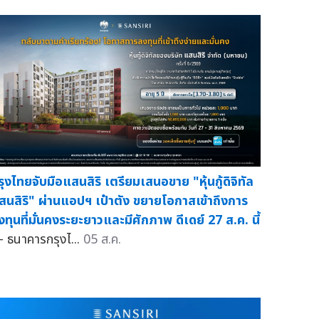
รุงไทยจับมือแสนสิริ เตรียมเสนอขาย "หุ้นกู้ดิจิทัล
สนสิริ" ผ่านแอปฯ เป๋าตัง ขยายโอกาสเข้าถึงการ
งทุนที่มั่นคงระยะยาวและมีศักภาพ ดีเดย์ 27 ส.ค. นี้
 ธนาคารกรุงไ...
05 ส.ค.