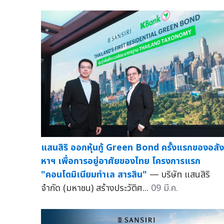
แสนสิริ ออกหุ้นกู้ Green Bond ครั้งแรกของอสัง
หาฯ เพื่อการอยู่อาศัยของไทย โครงการแรก
"คอนโดมิเนียมทำเล สารสิน"
— บริษัท แสนสิริ
จำกัด (มหาชน) สร้างประวัติศ...
09 มี.ค.