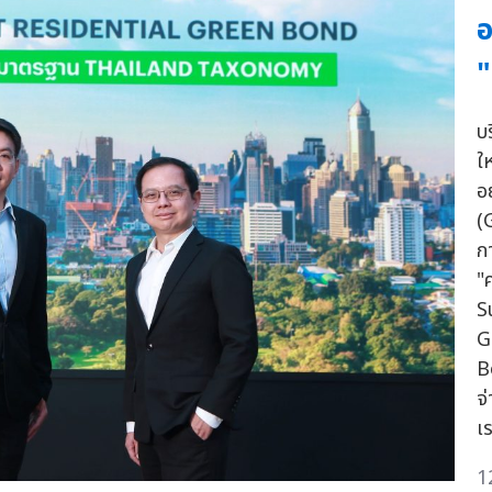
อ
"
บ
ใ
อย
(
ก
"
S
G
B
จ
เ
1