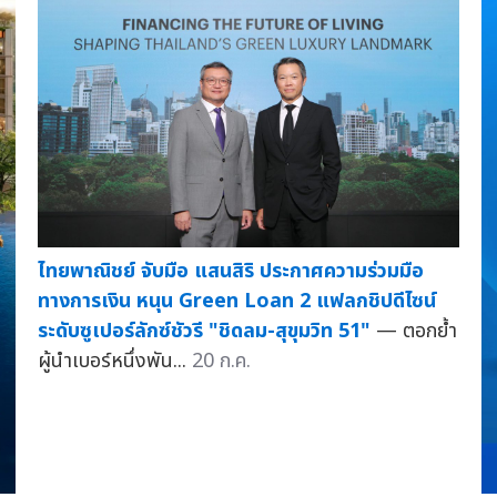
ไทยพาณิชย์ จับมือ แสนสิริ ประกาศความร่วมมือ
ทางการเงิน หนุน Green Loan 2 แฟลกชิปดีไซน์
ระดับซูเปอร์ลักซ์ชัวรี "ชิดลม-สุขุมวิท 51"
— ตอกย้ำ
ผู้นำเบอร์หนึ่งพัน...
20 ก.ค.