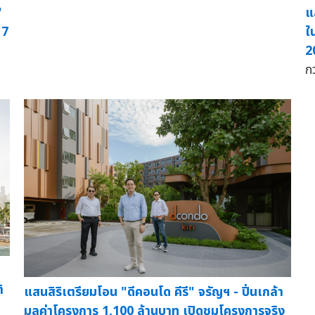
"
แ
 7
ใ
2
ก
ิ
แสนสิริเตรียมโอน "ดีคอนโด คีรี" จรัญฯ - ปิ่นเกล้า
มูลค่าโครงการ 1,100 ล้านบาท เปิดชมโครงการจริง