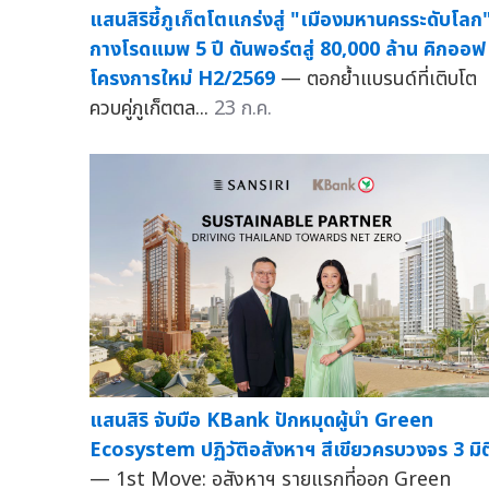
แสนสิริชี้ภูเก็ตโตแกร่งสู่ "เมืองมหานครระดับโลก
กางโรดแมพ 5 ปี ดันพอร์ตสู่ 80,000 ล้าน คิกออฟ
โครงการใหม่ H2/2569
— ตอกย้ำแบรนด์ที่เติบโต
ควบคู่ภูเก็ตตล...
23 ก.ค.
แสนสิริ จับมือ KBank ปักหมุดผู้นำ Green
Ecosystem ปฏิวัติอสังหาฯ สีเขียวครบวงจร 3 มิต
— 1st Move: อสังหาฯ รายแรกที่ออก Green