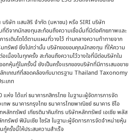
 บริษัท แสนสิริ จำกัด (มหาชน) หรือ SIRI บริษัท
ที่ดีจากนักลงทุนสะท้อนถึงความเชื่อมั่นที่มีต่อศักยภาพและ
บการเติบโตได้ตามแผนที่วางไว้ ท่ามกลางความท้าทายจาก
ัพย์ ยิ่งไปกว่านั้น บริษัทขอขอบคุณนักลงทุน ที่ให้ความ
่อเนื่องในทุกครั้ง สะท้อนถึงความไว้วางใจที่มีต่อบริษัทใน
กหุ้นกู้ในครั้งนี้ ยังเป็นครั้งแรกของบริษัทที่มีการเสนอขาย
ดยมีหลักเกณฑ์ที่สอดคล้องกับมาตรฐาน Thailand Taxonomy
กประเภท
10 แห่ง ได้แก่ ธนาคารกสิกรไทย ในฐานะผู้จัดการการจัด
รุงเทพ ธนาคารกรุงไทย ธนาคารไทยพาณิชย์ ธนาคาร ซีไอ
ัทหลักทรัพย์ เกียรตินาคินภัทร บริษัทหลักทรัพย์ เอเซีย พลัส
กทรัพย์ ฟินันเซีย ไซรัส ในฐานะผู้จัดการการจัดจำหน่ายหุ้น
นกู้ครั้งนี้ให้ประสบความสำเร็จ