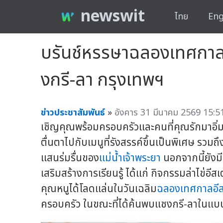
newswit
ไทย
Eng
บรันช์หรรษาฉลองเทศกาลอีส
งกรี-ลา กรุงเทพฯ
ข่าวประชาสัมพันธ์
»
อังคาร 31 มีนาคม 2569 15:51
เชิญคุณพร้อมครอบครัวและคนที่คุณรักมาอิ่
ตื่นตาไปกับเมนูที่รังสรรค์ขึ้นเป็นพิเศษ รว
แสนร่มรื่นของ
แม่น้ำเจ้าพระยา
นอกจากนี้ยังมี
เสริมสร้างการเรียนรู้ ได้แก่ กิจกรรมล่าไข่อ
คุณหนูได้โลดแล่นในวันเฉลิม
ฉลองเทศกาลอีส
ครอบครัว ในขณะที่ได้ค้นพบแชงกรี-ลาในแ