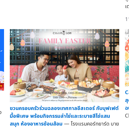
เต
1
C
ส
ฉ
ชวนครอบครัวร่วมฉลองเทศกาลอีสเตอร์ กับบุฟเฟต์
ง
C
มื้อพิเศษ พร้อมกิจกรรมล่าไข่และระบายสีไข่แสน
สนุก ห้องอาหารช้อนส้อม
— โรงแรมคอร์ทยาร์ด บาย