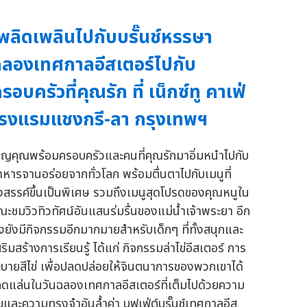
พลิดเพลินไปกับบรั๊นช์หรรษา
ลองเทศกาลอีสเตอร์ไปกับ
รอบครัวที่คุณรัก ที่ เน็กซ์ทู คาเฟ่
รงแรมแชงกรี-ลา กรุงเทพฯ
ชิญคุณพร้อมครอบครัวและคนที่คุณรักมาอิ่มหนำไปกับ
าหารจานอร่อยจากทั่วโลก พร้อมตื่นตาไปกับเมนูที่
ังสรรค์ขึ้นเป็นพิเศษ รวมถึงเมนูสุดโปรดของคุณหนูใน
ณะชมวิวทิวทัศน์อันแสนร่มรื่นของแม่น้ำเจ้าพระยา อีก
ั้งยังมีกิจกรรมอีกมากมายสำหรับเด็กๆ ที่ทั้งสนุกและ
ริมสร้างการเรียนรู้ ได้แก่ กิจกรรมล่าไข่อีสเตอร์ การ
ะบายสีไข่ เพื่อปลดปล่อยให้จินตนาการของพวกเขาได้
ลดแล่นในวันฉลองเทศกาลอีสเตอร์ที่เต็มไปด้วยความ
ุขและความทรงจำอันล้ำค่า บุฟเฟ่ต์บรั๊นช์เทศกาลอีส