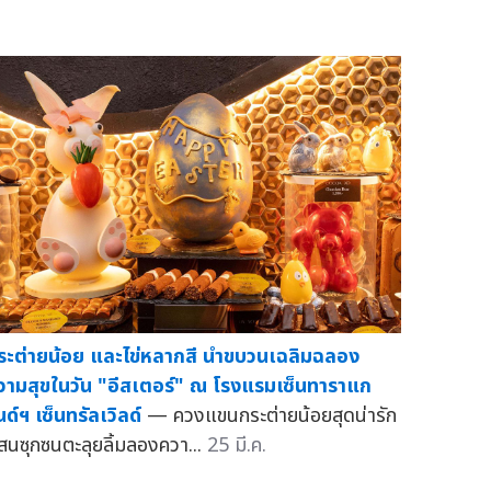
ระต่ายน้อย และไข่หลากสี นำขบวนเฉลิมฉลอง
วามสุขในวัน "อีสเตอร์" ณ โรงแรมเซ็นทาราแก
นด์ฯ เซ็นทรัลเวิลด์
— ควงแขนกระต่ายน้อยสุดน่ารัก
สนซุกซนตะลุยลิ้มลองควา...
25 มี.ค.