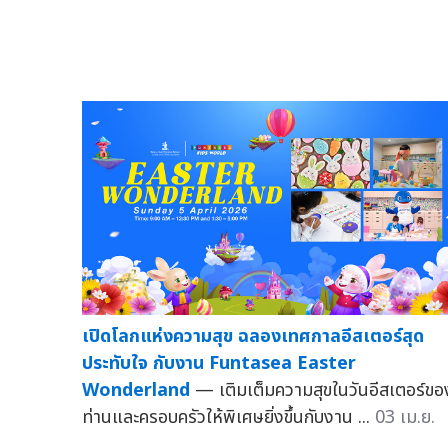
เปิดโลกแห่งความสุข ฉลองเทศกาลอีสเตอร์สุด
ประทับใจ กับงาน Funtasea Easter
Wonderland
— เติมเต็มความสุขในวันอีสเตอร์ขอ
ท่านและครอบครัวให้พิเศษยิ่งขึ้นกับงาน ...
03 เม.ย.