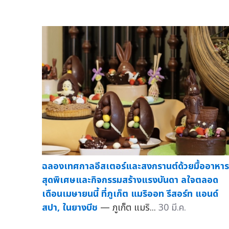
ฉลองเทศกาลอีสเตอร์และสงกรานต์ด้วยมื้ออาหาร
สุดพิเศษและกิจกรรมสร้างแรงบันดา ลใจตลอด
เดือนเมษายนนี้ ที่ภูเก็ต แมริออท รีสอร์ท แอนด์
สปา, ในยางบีช
— ภูเก็ต แมริ...
30 มี.ค.