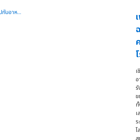
เ
ฉ
ค
โ
เ
อ
ร
ข
ท
เส
ร
โ
ส