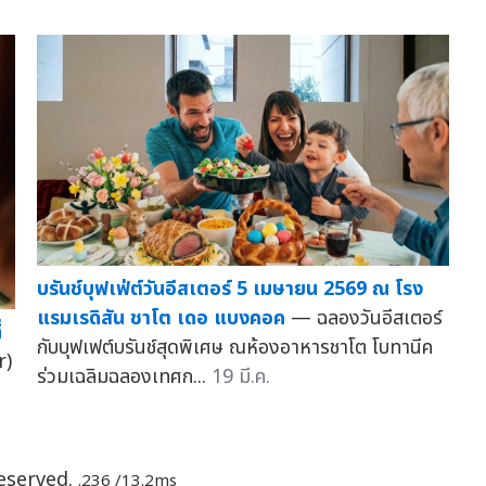
บรันช์บุฟเฟ่ต์วันอีสเตอร์ 5 เมษายน 2569 ณ โรง
แรมเรดิสัน ชาโต เดอ แบงคอค
— ฉลองวันอีสเตอร์
่
กับบุฟเฟต์บรันช์สุดพิเศษ ณห้องอาหารชาโต โบทานีค
r)
ร่วมเฉลิมฉลองเทศก...
19 มี.ค.
Reserved.
.236 /13.2ms