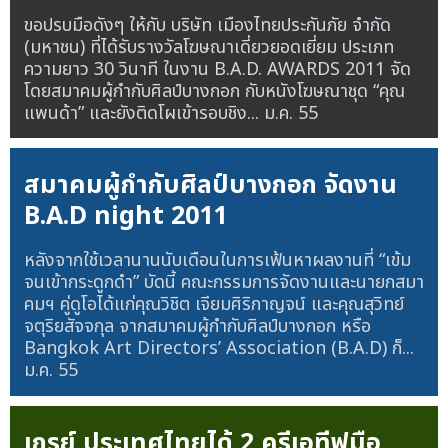
ขอปรบมือดังๆ ให้กับ บริษัท เมืองไทยประกันภัย จำกัด
(มหาชน) ที่ได้รับรางวัลโฆษณาเดี่ยวยอดเยี่ยม ประเภท
ความยาว 30 วินาที ในงาน B.A.D. AWARDS 2011 จัด
โดยสมาคมผู้กำกับศิลป์บางกอก กับหนังโฆษณาชุด “คุณ
แพนด้า” และยังติดโผเข้ารอบชิง...
ม.ค. 55
สมาคมผู้กำกับศิลป์บางกอก จัดงาน
B.A.D night 2011
หลังจากใช้เวลานานนับเดือนในการเฟ้นหาผลงานที่ “เข้ม
จนเข้ากระดูกดำ” บัดนี้ คณะกรรมการจัดงานและนายกสมา
คมฯ คู่ดูโอได้แก่คุณวิชิต เจียมศิริกาญจน์ และคุณสุวิทย์
จตุริยสัจจกุล จากสมาคมผู้กำกับศิลป์บางกอก หรือ
Bangkok Art Directors’ Association (B.A.D) ก็...
ม.ค. 55
เกรย์ ประเทศไทยได้ 2 ครีเอทีฟมือ