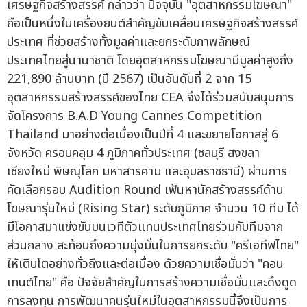
เศรษฐกิจสร้างสรรค์ กล่าวว่า ปัจจุบัน "อุตสาหกรรมโฆษณา"
ถือเป็นหนึ่งในเครื่องยนต์สำคัญขับเคลื่อนเศรษฐกิจสร้างสรรค์
ประเทศ ที่ช่วยสร้างทั้งมูลค่าและยกระดับภาพลักษณ์
ประเทศไทยสู่นานาชาติ โดยอุตสาหกรรมโฆษณามีมูลค่าสูงถึง
221,890 ล้านบาท (ปี 2567) เป็นอันดับที่ 2 จาก 15
อุตสาหกรรมสร้างสรรค์ของไทย CEA จึงได้ร่วมสนับสนุนการ
จัดโครงการ B.A.D Young Cannes Competition
Thailand มาอย่างต่อเนื่องเป็นปีที่ 4 และขยายโอกาสสู่ 6
จังหวัด ครอบคลุม 4 ภูมิภาคทั่วประเทศ (ชลบุรี สงขลา
เชียงใหม่ พิษณุโลก มหาสารคาม และอุบลราชธานี) ผ่านการ
คัดเลือกรอบ Audition Round เฟ้นหานักสร้างสรรค์ด้าน
โฆษณารุ่นใหม่ (Rising Star) ระดับภูมิภาค จำนวน 10 ทีม ได้
มีโอกาสมาแข่งขันบนเวทีตัวแทนประเทศไทยร่วมกับทีมจาก
ส่วนกลาง สะท้อนถึงความมุ่งมั่นในการยกระดับ "ครีเอทีฟไทย"
ให้เติบโตอย่างทั่วถึงและต่อเนื่อง ด้วยความเชื่อมั่นว่า "คอน
เทนต์ไทย" คือ ปัจจัยสำคัญในการสร้างความเชื่อมั่นและดึงดูด
การลงทุน การพัฒนาคนรุ่นใหม่ในอุตสาหกรรมนี้จึงเป็นการ