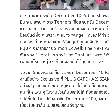
ประเดิมงานแรกกับ December 10 Public Showcase 
มีนาคม แฟน ๆ ชาว Tenners (ชื่อแฟนคลับ December 
ช้า รีบลงมาทำการแสดงสดร่วมกับดีเจกันอย่างเต็มท
ป็อปชั้นดี ซึ้ง ๆ เพราะ ๆ อย่าง "Angel" ที่บอกได้คำ
บอกใคร นี่แหละบอยแบนด์อังกฤษที่ทุกคนคิดถึง ต่อด
หนุ่ม ๆ จากรายการ Simon Cowell: The Next Act ท
กับเพลง "Hotel Lobby" ของ Tobii และเพลง "เจ็บนิ
เพลงอะไรมา หนุ่ม ๆ ก็เอนจอยกันได้ทุกแนวจริง ๆ
จบจาก Showcase ก็มาต่อกันที่ December 10 Fan 
งานนี้อย่าง Exclusive ที่ PLUG CAFE - AIS SI
อย่างสนุกสนาน ทั้งเกม หมูหมากาไก่ ฉบับเด็กอินเต
สุ่ม ที่ให้แฟน ๆ ในงานช่วยกันบอกใบ้ให้ ทั้งตลกทั้
ๆ ได้ขึ้นไปถ่ายรูปกับสมาชิก December 10 ทุกคนแบบ
เปื้อนใบหน้ากันแบบแฮปปี้เอนดิ้งทุกคน