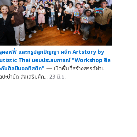
รูคอฟฟี่ และทรูปลูกปัญญา ผนึก Artstory by
utistic Thai มอบประสบการณ์ "Workshop ฮีล
จกับศิลปินออทิสติก"
— เปิดพื้นที่สร้างสรรค์ผ่าน
ลปะบำบัด ส่งเสริมศัก...
23 มิ.ย.