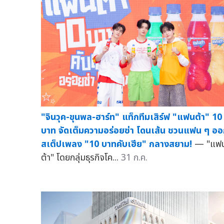
"จินวุค-ขุนพล-ฮาร์ท" แท็กทีมเสิร์ฟ "แฟนต้า" 10
บาท จัดเต็มความอร่อยซ่า โดนเส้น ชวนแฟน ๆ อ
สเต็ปเพลง "10 บาทคับเฮีย" กลางสยาม!
— "แฟ
ต้า" โดยกลุ่มธุรกิจโค...
31 ก.ค.