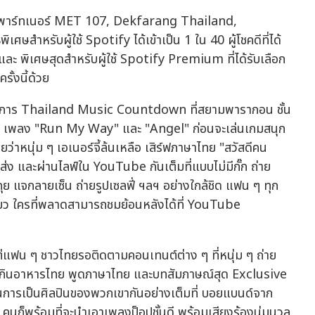
ยพาร์ทเนอร์ MET 107, Dekfarang Thailand,
สำหรับผู้ใช้ Spotify ได้เข้าเป็น 1 ใน 40 ผู้โชคดีที่ได้
พิเศษสุดสำหรับผู้ใช้ Spotify Premium ที่ได้รับเลือก
ั้งนี้ด้วย
ที่รายการ Thailand Music Countdown ที่สยามพารากอน ชั้น
 ๆ เพลง "Run My Way" และ "Angel" ก่อนจะเล่นเกมสนุก
่าหนุ่ม ๆ เอเนอร์จี้ล้นเหลือ เสิร์ฟภาษาไทย "สวัสดีคน
ส่ง และผ่านไลฟ์ใน YouTube กันเต็มที่แบบไม่มีกั๊ก ถ่าย
ุย แจกลายเซ็น ถ่ายรูปเซลฟี่ ฯลฯ อย่างใกล้ชิด แฟน ๆ ทุก
ียว ใครที่พลาดสามารถชมย้อนหลังได้ที่ YouTube
แฟน ๆ ชาวไทยรอติดตามคอนเทนต์ต่าง ๆ ที่หนุ่ม ๆ ถ่าย
ุดไทย กินอาหารไทย พูดภาษาไทย และบทสัมภาษณ์สุด Exclusive
ในการเป็นศิลปินของพวกเขากันอย่างเต็มที่ บอยแบนด์จาก
คนก็พร้อมที่จะนำเอาเพลงป็อปชั้นดี พร้อมเสียงร้องนุ่มนวล