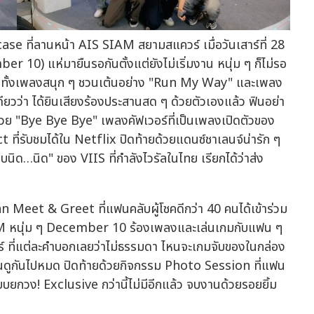
ที่ลานหน้า AIS SIAM สยามสแควร์ เมื่อวันเสาร์ที่ 28
10) แห่มายืนรอกันตั้งแต่ยังไม่เริ่มงาน หนุ่ม ๆ ก็ไม่รอ
ี่ ทั้งเพลงสนุก ๆ ชวนเต้นอย่าง "Run My Way" และเพลง
เดียวว่า ได้ยินเสียงร้องประสานสด ๆ ด้วยตัวเองแล้ว ฟินอย่า
้วย "Bye Bye Bye" เพลงคัฟเวอร์ที่เป็นเพลงเปิดตัวของ
ี่รับชมได้ใน Netflix ปิดท้ายด้วยแดนซ์ชาเลนจ์น่ารัก ๆ
ด…นิด" ของ VIIS ที่กำลังไวรัลในไทย เรียกได้ว่าส่ง
Meet & Greet ที่แฟนคลับผู้โชคดีกว่า 40 คนได้เข้าร่วม
AM หนุ่ม ๆ December 10 ร้องเพลงและเล่นเกมกับแฟน ๆ
อร์ ที่แต่ละคำบอกเลยว่าไม่ธรรมดา ไหนจะเกมจับของในกล่อง
งเอ็นดูกันไปหมด ปิดท้ายด้วยกิจกรรม Photo Session ที่แฟน
ยกวง! Exclusive กว่านี้ไม่มีอีกแล้ว จบงานด้วยรอยยิ้ม