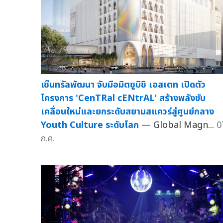
เซ็นทรัลพัฒนา จับมือมิตซูบิชิ เอสเตท เปิดตัว
โครงการ 'CenTRal cENtrAL' สร้างพลังขับ
เคลื่อนใหม่และยกระดับสยามสแควร์สู่ศูนย์กลาง
Youth Culture ระดับโลก
— Global Magn...
0
ก.ค.