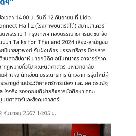
ดิฯ"
ื่อเวลา 14.00 น. วันที่ 12 กันยายน ที่ Lido
onnect Hall 2 (โรงภาพยนตร์ลิโด้) สยามสแควร์
นนพระราม 1 กรุงเทพฯ กองบรรณาธิการมติชน จัด
ัมมนา Talks for Thailand 2024 เสียง-สามัญชน
ดยมีนายสุวพงศ์ จั่นฝังเพ็ชร บรรณาธิการ นิตยสาร
ติชนสุดสัปดาห์ นายกษิดิศ อนันทนาธร อาจารย์ภาค
ิชากฎหมายทั่วไป คณะนิติศาสตร์ มหาวิทยาลัย
ามคำแหง นักเขียน บรรณาธิการ นักวิชาการรุ่นใหม่ผู้
ชี่ยวชาญด้านประวัติศาสตร์การเมือง และ ผศ.ดร.ณัฐ
ล ใจจริง รองคณบดีฝ่ายกิจการนักศึกษา คณะ
นุษยศาสตร์และสังคมศาสตร์
2 กันยายน 2567 14:05 น.