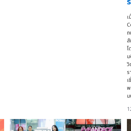
ร
เม
C
ถ
ส
โ
ม
ว
ร
เ
พ
ม
1