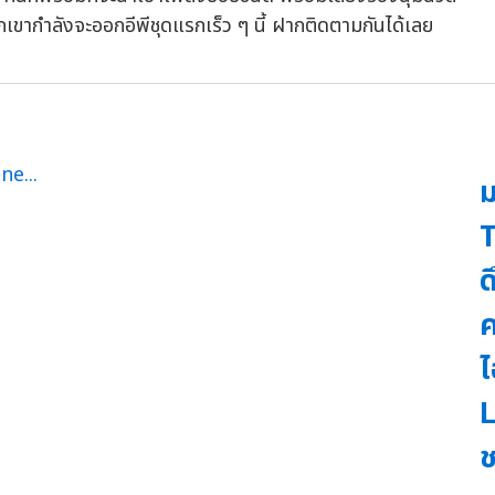
วกเขากำลังจะออกอีพีชุดแรกเร็ว ๆ นี้ ฝากติดตามกันได้เลย
ม
T
ด
ค
ไ
ช