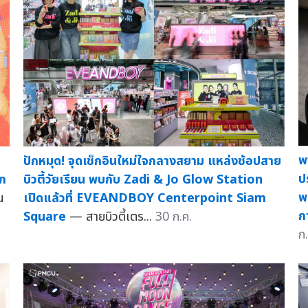
พ
ปักหมุด! จุดเช็กอินใหม่ใจกลางสยาม แหล่งช้อปสาย
ป
อก
บิวตี้วัยเรียน พบกับ Zadi & Jo Glow Station
พ
น
เปิดแล้วที่ EVEANDBOY Centerpoint Siam
ก
Square
— สายบิวตี้เตร...
30 ก.ค.
ก.