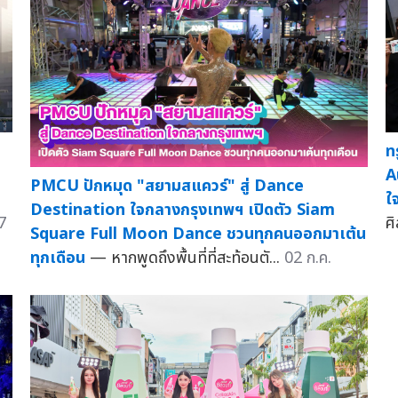
ท
A
PMCU ปักหมุด "สยามสแควร์" สู่ Dance
ใ
Destination ใจกลางกรุงเทพฯ เปิดตัว Siam
7
ศิ
Square Full Moon Dance ชวนทุกคนออกมาเต้น
ทุกเดือน
— หากพูดถึงพื้นที่ที่สะท้อนตั...
02 ก.ค.