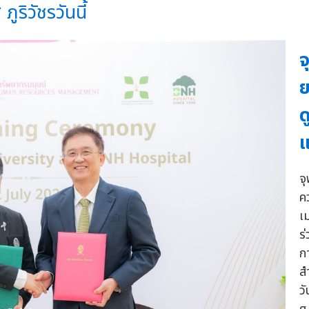
ูริวัชรวันนี้
จ
ย
ด
แ
จ
ค
เ
ร
ก
ส
ว