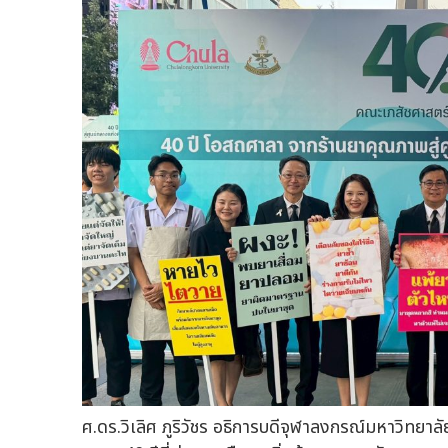
ศ.ดร.วิเลิศ ภูริวัชร อธิการบดีจุฬาลงกรณ์มหาวิทย