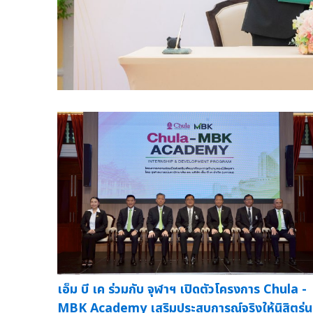
เอ็ม บี เค ร่วมกับ จุฬาฯ เปิดตัวโครงการ Chula -
MBK Academy เสริมประสบการณ์จริงให้นิสิตรุ่น