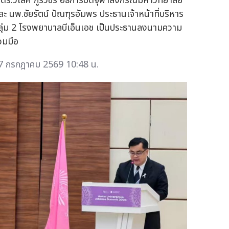
.ดร.วิเลิศ ภูริวัชร อธิการบดีจุฬาลงกรณ์มหาวิทยาลัย
ละ นพ.ชัยรัตน์ ปัณฑุรอัมพร ประธานเจ้าหน้าที่บริหาร
ลุ่ม 2 โรงพยาบาลบีเอ็นเอช เป็นประธานลงนามความ
่วมมือ
7 กรกฎาคม 2569 10:48 น.