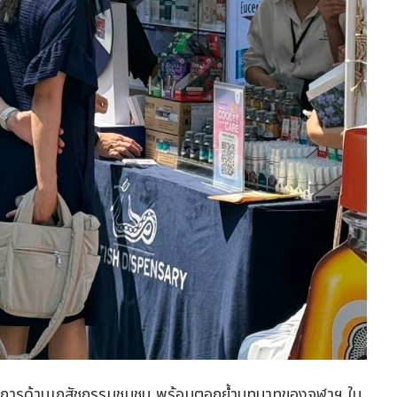
บริการด้านเภสัชกรรมชุมชน พร้อมตอกย้ำบทบาทของจุฬาฯ ใน