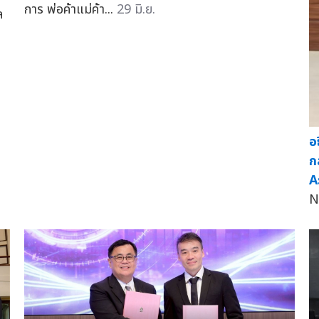
การ พ่อค้าแม่ค้า...
29 มิ.ย.
ล
อ
ก
A
N