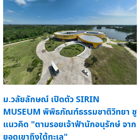
ม.วลัยลักษณ์ เปิดตัว SIRIN
MUSEUM พิพิธภัณฑ์ธรรมชาติวิทยา ชู
แนวคิด "ตามรอยเจ้าฟ้านักอนุรักษ์ จาก
ยอดเขาถึงใต้ทะเล"