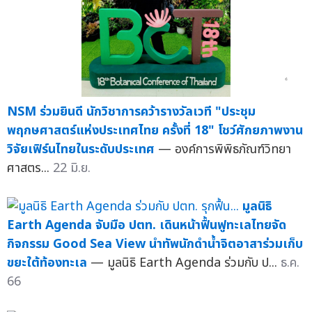
NSM ร่วมยินดี นักวิชาการคว้ารางวัลเวที "ประชุม
พฤกษศาสตร์แห่งประเทศไทย ครั้งที่ 18" โชว์ศักยภาพงาน
วิจัยเฟิร์นไทยในระดับประเทศ
— องค์การพิพิธภัณฑ์วิทยา
ศาสตร...
22 มิ.ย.
มูลนิธิ
Earth Agenda จับมือ ปตท. เดินหน้าฟื้นฟูทะเลไทยจัด
กิจกรรม Good Sea View นำทัพนักดำน้ำจิตอาสาร่วมเก็บ
ขยะใต้ท้องทะเล
— มูลนิธิ Earth Agenda ร่วมกับ ป...
ธ.ค.
66