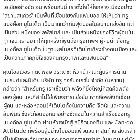
เอเชียอย่างชัดเจน พร้อมกันนี้ เราตั้งใจให้ใจกลางเมืองอย่าง
'สยามสแควร์' เป็นพื้นที่เชื่อมโยงกับแฟนบอล ให้เห็นว่า ทรู
แบงค็อก ยูไนเต็ด เป็นมากกว่าทีมฟุตบอลในสนามแข่งขัน แต่
เป็นส่วนหนึ่งของไลฟ์สไตล์ และ เป็นส่วนหนึ่งของชีวิตผู้คนใน
ทุกเจน เราอยากให้ทุกครั้งที่พูดถึงกรุงเทพฯ ผู้คนนึกถึงทรู
แบงค็อก ยูไนเต็ด ในฐานะสโมสรที่เติบโตเคียงข้างคนเมืองและ
เป็นความภาคภูมิใจของคนกรุงเทพและแฟนบอล"
คุณโอลิเวอร์ กิตติพงษ์ วีระเตชะ หัวหน้าคณะผู้บริหารด้าน
แบรนด์และมีเดีย บริษัท ทรู คอร์ปอเรชั่น จำกัด (มหาชน)
กล่าวว่า "สำหรับทรู เราเชื่อมว่า พลังที่ยิ่งใหญ่ที่สุดคือพลัง
ของผู้คน และกีฬาไม่ใช่เพียงการแข่งขัน หากคือพลังที่เชื่อม
ผู้คน และหล่อหลอมให้เติบโตทั้งในความคิด จิตใจ และความ
สัมพันธ์ ซึ่งสะท้อนออกมาอย่างชัดเจนในความสำเร็จของทรู
แบงค็อก ยูไนเต็ด ผ่านหัวใจนักสู้ สปิริตของทีม และ Can-do
Attitude ที่พร้อมสู้อย่างไม่ยอมแพ้จนวินาทีสุดท้าย สิ่งเหล่า
นี้ไม่เพียงสะท้อนภาพของ sportsmanship ในสนาม แต่ยัง