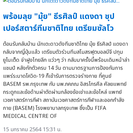
พร้อมลุย "มุ้ย" ธีรศิลป์ แดงดา ซุป
เปอร์สตาร์ทีมชาติไทย เตรียมซัลโว
ต้อนรับกลับบ้าน นักเตะดาวดังทีมชาติไทย มุ้ย ธีรศิลป์ แดงดา
กลับจากญี่ปุ่นแล้ว เตรียมตัวร่วมทีมสโมสรฟุตบอลบีจี ปทุม
ยูไนเต็ด จ่าฝูงไทยลีก แว่วๆ ว่า กลับมาครั้งนี้พร้อมเดินหน้าล่า
แชมป์ หลังกักตัวครบ 14 วัน ตามมาตรฐานการป้องกันการ
แพร่ระบาดโควิด-19 ก็เข้ารับการตรวจร่างกาย ที่ศูนย์
BASEM รพ.กรุงเทพ กับ นพ.ภคภณ อิสรไกรศีล ศัลยแพทย์
กระดูกและข้อด้านผ่าตัดผ่านกล้องข้อเข่าและข้อไหล่ แพทย์
เวชศาสตร์การกีฬา สถาบันเวชศาสตร์การกีฬาและออกกำลัง
กาย (BASEM) โรงพยาบาลกรุงเทพ ซึ่งเป็น FIFA
MEDICAL CENTRE OF
15 มกราคม 2564 15:31 น.