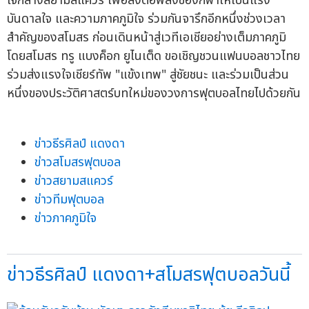
ใจกลางสยามสแควร์ เพื่อส่งต่อพลังของกีฬาให้เป็นแรง
บันดาลใจ และความภาคภูมิใจ ร่วมกันจารึกอีกหนึ่งช่วงเวลา
สำคัญของสโมสร ก่อนเดินหน้าสู่เวทีเอเชียอย่างเต็มภาคภูมิ
โดยสโมสร ทรู แบงค็อก ยูไนเต็ด ขอเชิญชวนแฟนบอลชาวไทย
ร่วมส่งแรงใจเชียร์ทัพ "แข้งเทพ" สู่ชัยชนะ และร่วมเป็นส่วน
หนึ่งของประวัติศาสตร์บทใหม่ของวงการฟุตบอลไทยไปด้วยกัน
ข่าวธีรศิลป์ แดงดา
ข่าวสโมสรฟุตบอล
ข่าวสยามสแควร์
ข่าวทีมฟุตบอล
ข่าวภาคภูมิใจ
ข่าวธีรศิลป์ แดงดา+สโมสรฟุตบอลวันนี้