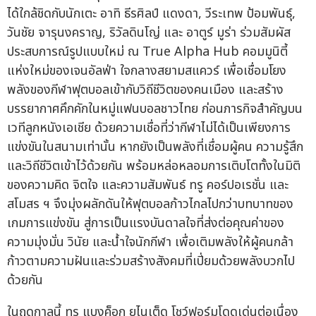
ได้ใกล้ชิดกับนักเตะ อาทิ ธีรศิลป์ แดงดา, วีระเทพ ป้อมพันธุ์,
วันชัย จารุนงคราญ, ริวัลดินโญ่ และ อาตูร์ มูร่า ร่วมสัมผัส
ประสบการณ์รูปแบบใหม่ ณ True Alpha Hub คอมมูนิตี้
แห่งใหม่ของเจนอัลฟ่า ใจกลางสยามสแควร์ เพื่อเชื่อมโยง
พลังของกีฬาฟุตบอลเข้ากับวิถีชีวิตของคนเมือง และสร้าง
บรรยากาศคึกคักในหมู่แฟนบอลชาวไทย ก่อนภารกิจสำคัญบน
เวทีลูกหนังเอเชีย ด้วยความเชื่อที่ว่ากีฬาไม่ได้เป็นเพียงการ
แข่งขันในสนามเท่านั้น หากยังเป็นพลังที่เชื่อมผู้คน ความรู้สึก
และวิถีชีวิตเข้าไว้ด้วยกัน พร้อมหล่อหลอมการเติบโตทั้งในมิติ
ของความคิด จิตใจ และความสัมพันธ์ ทรู คอร์ปอเรชั่น และ
สโมสร ฯ จึงมุ่งผลักดันให้ฟุตบอลก้าวไกลไปกว่าบทบาทของ
เกมการแข่งขัน สู่การเป็นแรงบันดาลใจที่ส่งต่อคุณค่าของ
ความมุ่งมั่น วินัย และน้ำใจนักกีฬา เพื่อเติมพลังให้ผู้คนกล้า
ก้าวตามความฝันและร่วมสร้างสังคมที่เปี่ยมด้วยพลังบวกไป
ด้วยกัน
ในฤดูกาลนี้ ทรู แบงค็อก ยูไนเต็ด โชว์ฟอร์มโดดเด่นต่อเนื่อง