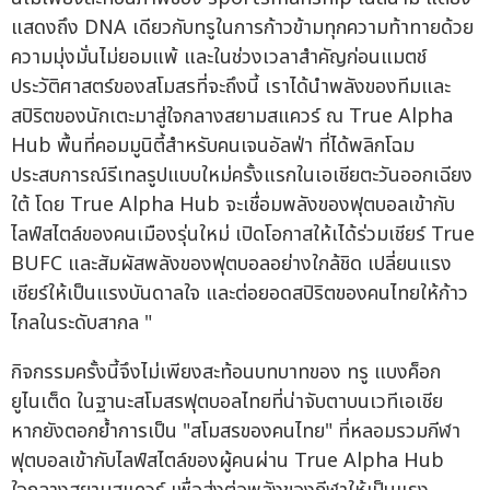
แสดงถึง DNA เดียวกับทรูในการก้าวข้ามทุกความท้าทายด้วย
ความมุ่งมั่นไม่ยอมแพ้ และในช่วงเวลาสำคัญก่อนแมตช์
ประวัติศาสตร์ของสโมสรที่จะถึงนี้ เราได้นำพลังของทีมและ
สปิริตของนักเตะมาสู่ใจกลางสยามสแควร์ ณ True Alpha
Hub พื้นที่คอมมูนิตี้สำหรับคนเจนอัลฟ่า ที่ได้พลิกโฉม
ประสบการณ์รีเทลรูปแบบใหม่ครั้งแรกในเอเชียตะวันออกเฉียง
ใต้ โดย True Alpha Hub จะเชื่อมพลังของฟุตบอลเข้ากับ
ไลฟ์สไตล์ของคนเมืองรุ่นใหม่ เปิดโอกาสให้เได้ร่วมเชียร์ True
BUFC และสัมผัสพลังของฟุตบอลอย่างใกล้ชิด เปลี่ยนแรง
เชียร์ให้เป็นแรงบันดาลใจ และต่อยอดสปิริตของคนไทยให้ก้าว
ไกลในระดับสากล "
กิจกรรมครั้งนี้จึงไม่เพียงสะท้อนบทบาทของ ทรู แบงค็อก
ยูไนเต็ด ในฐานะสโมสรฟุตบอลไทยที่น่าจับตาบนเวทีเอเชีย
หากยังตอกย้ำการเป็น "สโมสรของคนไทย" ที่หลอมรวมกีฬา
ฟุตบอลเข้ากับไลฟ์สไตล์ของผู้คนผ่าน True Alpha Hub