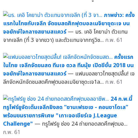
ภาพข่าว: ครั้ง
แรกในไทยกับเจลีก จัดชมสดศึกฟุตบอลเมจิยาซุดะเจ บน
จอยักษ์ใจกลางสยามสแควร์
— มร. เคอิ โคยาม่า ตัวแทน
จากเจลีก (ที่ 3 จากขวา) และตัวแทนจากทรูวิช...
ก.พ. 61
ครั้งแรก
ในไทย เจลีกจัดชมสด ทีมเจ ดวล ทีมมุ้ย เปิดซีซั่น 2018 บน
จอยักษ์ใจกลางสยามสแควร์
— แฟนบอลชาวไทยสุดปลื้ม! เจ
ลีกจัดหนักจัดชมสดศึกฟุตบอลเมจิยาซุดะเจ1ล...
ก.พ. 61
24 ก.พ.นี้
ทรูโฟร์ยูจัดเต็มเจลีกยิงสด “ซานเฟรซเซ - คอนซาโดเล”
พร้อมชมรายการพิเศษ "เกาะจอเชียร์เจ J.League
Challenge"
— ทรูโฟร์ยู ช่อง 24 ถ่ายทอดสดศึกฟุตบอ...
ก.พ. 61