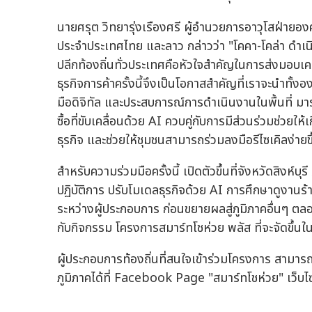
นายศรุต วิทยารุ่งเรืองศรี ผู้อำนวยการอาวุโสฝ่ายองค
ประจำประเทศไทย และลาว กล่าวว่า "โคคา-โคล่า ดำเนิน
ปลีกท้องถิ่นทั่วประเทศคือหัวใจสำคัญในการส่งมอบเคร
ธุรกิจการค้าครั้งนี้จึงเป็นโอกาสสำคัญที่เราจะนำทั้งอง
มือดิจิทัล และประสบการณ์การดำเนินงานในพื้นที่ มา
ซื้อที่ขับเคลื่อนด้วย AI ควบคู่กับการมีส่วนร่วมช่วยใ
ธุรกิจ และช่วยให้ชุมชนสามารถร่วมลงมือรีไซเคิลง่ายขึ
สำหรับความร่วมมือครั้งนี้ เปิดตัวขึ้นที่จังหวัดสิงห์บ
ปฏิบัติการ ปรับโมเดลธุรกิจด้วย AI การศึกษาดูงานร
ระหว่างผู้ประกอบการ ก่อนขยายผลสู่ภูมิภาคอื่นๆ ตล
กับกิจกรรม โครงการสมาร์ทโชห่วย พลัส ที่จะจัดขึ้นใน
ผู้ประกอบการท้องถิ่นที่สนใจเข้าร่วมโครงการ สา
ภูมิภาคได้ที่ Facebook Page "สมาร์ทโชห่วย" เว็