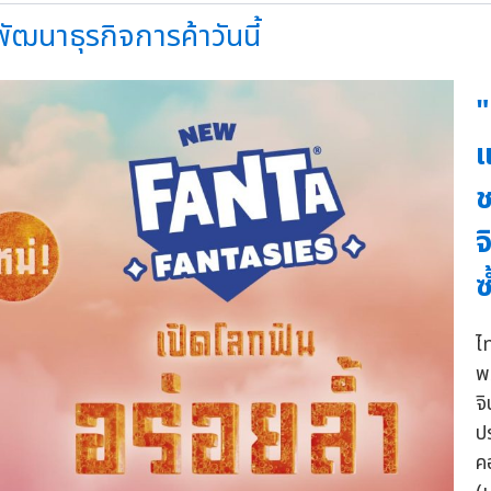
ัฒนาธุรกิจการค้าวันนี้
"
แ
ช
จ
ซ
ไ
พ
จ
ป
ค