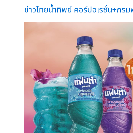
ข่าวไทยน้ำทิพย์ คอร์ปอเรชั่น+กรมพ