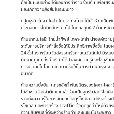
ถือเป็นแบบอย่างที่ดีของการทำงานร่วมกัน เพื่อเสร
และเกิดความยั่งยืนในระยะยาว
กลุ่มธุรกิจโคคา-โคล่า ในประเทศไทย ได้เข้าร่วมเป็นพ
ประกอบการในมิติอื่นๆ ต่อไป โดยกลยุทธ์ 2 ด้านหลัก ณ
ด้านเทคโนโลยี: ไทยน้ำทิพย์ โคคา-โคล่า นำองค์ความ
ระดับการบริหารคำสั่งซื้อให้มีประสิทธิภาพยิ่งขึ้น โดย
24 ชั่วโมง พร้อมจัดส่งรวดเร็วภายในวันถัดไป มีระ
ทีมงานดูแล ทั้งนี้ บริษัทได้นำองค์ความรู้และโซลูชันด
การนำเทคโนโลยีดิจิทัลมาปรับใช้ในการดำเนินธุรกิจ
อนาคต
ด้านความยั่งยืน: แทรชลัคกี้ พันธมิตรของโคคา-โคล
ได้ชักชวนร้านค้าต้นแบบเข้าร่วมเป็นจุดรับวัสดุรีไซเค
รวมถึงความรู้ในการคัดแยกวัสดุรีไซเคิล แต่ยังสร้างประ
รีไซเคิล และการสร้าง Traffic ดึงดูดลูกค้าใหม่ด้วย
ความสัมพันธ์ที่ดีระหว่างร้านค้าและชุมชนในระยะยาว