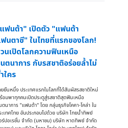
แฟนต้า" เปิดตัว "แฟนต้า
ฟนตาซี" ในไทยที่แรกของโลก!
วนเปิดโลกความฟินเหนือ
ินตนาการ กับรสชาติอร่อยล้ำไม่
้ำใคร
ทยยืนหนึ่ง ประเทศแรกในโลกที่ได้สัมผัสรสชาติใหม่
ร้อมพาทุกคนเปิดประตูสู่รสชาติสุดฟินเหนือ
ินตนาการ "แฟนต้า" โดย กลุ่มธุรกิจโคคา-โคล่า ใน
ระเทศไทย อันประกอบไปด้วย บริษัท ไทยน้ำทิพย์
อร์ปอเรชั่น จำกัด (มหาชน) บริษัท หาดทิพย์ จำกัด