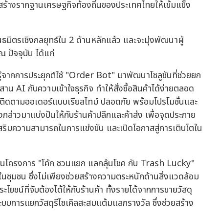
ิมสร้างรากฐานเศรษฐกิจท้องถิ่นของประเทศไทยให้เข้มแข็ง
ันธมิตรเชิงกลยุทธ์ใน 2 ด้านหลักแล้ว และจะมุ่งพัฒนาผู้
 ปัจจุบัน ได้แก่
รู้จากการประยุกต์ใช้ "Order Bot" มาพัฒนาโซลูชันที่ช่วยยก
ผสาน AI กับความเข้าใจธุรกิจ ทำให้สั่งซื้อสินค้าได้ง่ายตลอด
บบติดตามออเดอร์แบบเรียลไทม์ ปลอดภัย พร้อมโปรโมชั่นและ
ังกล่าวมาแบ่งปันให้กับร้านค้าปลีกและค้าส่ง เพื่อจุดประกาย
 เสริมความสามารถในการแข่งขัน และเปิดโอกาสสู่การเติบโตใน
่าในโครงการ "โค้ก ชวนแยก แลกลุ้นโชค กับ Trash Lucky"
ิลในชุมชน ซึ่งไม่เพียงช่วยสร้างความตระหนักด้านสิ่งแวดล้อม
โยชน์ที่จับต้องได้ให้กับร้านค้า ทั้งรายได้จากการขายวัสดุ
ระบบการแยกวัสดุรีไซเคิลสะสมแต้มแลกรางวัล ซึ่งช่วยสร้าง