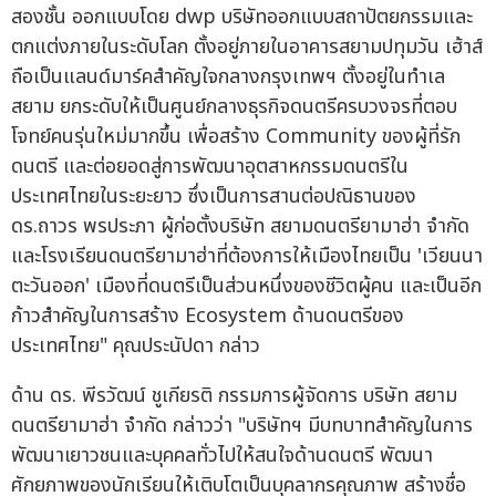
สองชั้น ออกแบบโดย dwp บริษัทออกแบบสถาปัตยกรรมและ
ตกแต่งภายในระดับโลก ตั้งอยู่ภายในอาคารสยามปทุมวัน เฮ้าส์
ถือเป็นแลนด์มาร์คสำคัญใจกลางกรุงเทพฯ ตั้งอยู่ในทำเล
สยาม ยกระดับให้เป็นศูนย์กลางธุรกิจดนตรีครบวงจรที่ตอบ
โจทย์คนรุ่นใหม่มากขึ้น เพื่อสร้าง Community ของผู้ที่รัก
ดนตรี และต่อยอดสู่การพัฒนาอุตสาหกรรมดนตรีใน
ประเทศไทยในระยะยาว ซึ่งเป็นการสานต่อปณิธานของ
ดร.ถาวร พรประภา ผู้ก่อตั้งบริษัท สยามดนตรียามาฮ่า จำกัด
และโรงเรียนดนตรียามาฮ่าที่ต้องการให้เมืองไทยเป็น 'เวียนนา
ตะวันออก' เมืองที่ดนตรีเป็นส่วนหนึ่งของชีวิตผู้คน และเป็นอีก
ก้าวสำคัญในการสร้าง Ecosystem ด้านดนตรีของ
ประเทศไทย" คุณประนัปดา กล่าว
ด้าน ดร. พีรวัฒน์ ชูเกียรติ กรรมการผู้จัดการ บริษัท สยาม
ดนตรียามาฮ่า จำกัด กล่าวว่า "บริษัทฯ มีบทบาทสำคัญในการ
พัฒนาเยาวชนและบุคคลทั่วไปให้สนใจด้านดนตรี พัฒนา
ศักยภาพของนักเรียนให้เติบโตเป็นบุคลากรคุณภาพ สร้างชื่อ