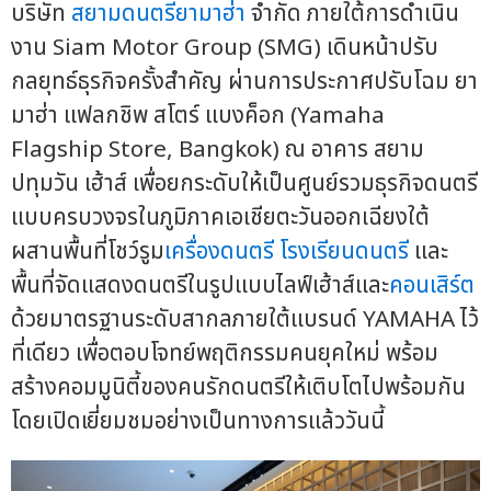
บริษัท
สยามดนตรียามาฮ่า
จำกัด ภายใต้การดำเนิน
งาน Siam Motor Group (SMG) เดินหน้าปรับ
กลยุทธ์ธุรกิจครั้งสำคัญ ผ่านการประกาศปรับโฉม ยา
มาฮ่า แฟลกชิพ สโตร์ แบงค็อก (Yamaha
Flagship Store, Bangkok) ณ อาคาร สยาม
ปทุมวัน เฮ้าส์ เพื่อยกระดับให้เป็นศูนย์รวมธุรกิจดนตรี
แบบครบวงจรในภูมิภาคเอเชียตะวันออกเฉียงใต้
ผสานพื้นที่โชว์รูม
เครื่องดนตรี
โรงเรียนดนตรี
และ
พื้นที่จัดแสดงดนตรีในรูปแบบไลฟ์เฮ้าส์และ
คอนเสิร์ต
ด้วยมาตรฐานระดับสากลภายใต้แบรนด์ YAMAHA ไว้
ที่เดียว เพื่อตอบโจทย์พฤติกรรมคนยุคใหม่ พร้อม
สร้างคอมมูนิตี้ของคนรักดนตรีให้เติบโตไปพร้อมกัน
โดยเปิดเยี่ยมชมอย่างเป็นทางการแล้ววันนี้