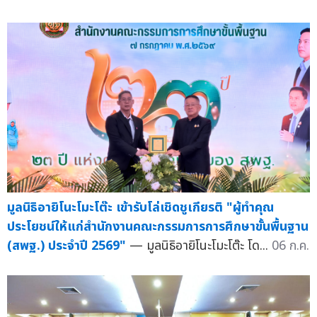
มูลนิธิอายิโนะโมะโต๊ะ เข้ารับโล่เชิดชูเกียรติ "ผู้ทำคุณ
ประโยชน์ให้แก่สำนักงานคณะกรรมการการศึกษาขั้นพื้นฐาน
(สพฐ.) ประจำปี 2569"
— มูลนิธิอายิโนะโมะโต๊ะ โด...
06 ก.ค.