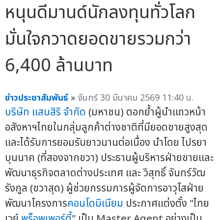
หนุนดีมานด์นักลงทุนทั่วโลก
มั่นใจกวาดยอดขายรวมกว่า
6,400 ล้านบาท
ข่าวประชาสัมพันธ์
»
จันทร์ 30 มีนาคม 2569 11:40 น.
บริษัท แสนสิริ จำกัด
(มหาชน) ตอกย้ำผู้นำแถวหน้า
อสังหาฯไทยในกลุ่มลูกค้าต่างชาติที่มียอดขายสูงสุด
และได้รับการยอมรับยาวนานต่อเนื่อง นำโดย ไปรยา
บุนนาค (ที่สองจากขวา) ประธานผู้บริหารฝ่ายขายและ
พัฒนาธุรกิจตลาดต่างประเทศ และ วิสุทธิ์ จันทร์วัฒ
รังกูล (ขวาสุด) ผู้ช่วยกรรมการผู้จัดการอาวุโสฝ่าย
พัฒนาโครงการ
คอนโดมิเนียม
ประกาศแต่งตั้ง "ไทย
เวย์
พร็อพเพอร์ตี้
" เป็น Master Agent อย่างเป็น