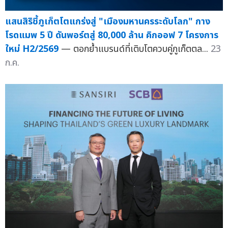
แสนสิริชี้ภูเก็ตโตแกร่งสู่ "เมืองมหานครระดับโลก" กาง
โรดแมพ 5 ปี ดันพอร์ตสู่ 80,000 ล้าน คิกออฟ 7 โครงการ
ใหม่ H2/2569
— ตอกย้ำแบรนด์ที่เติบโตควบคู่ภูเก็ตตล...
23
ก.ค.