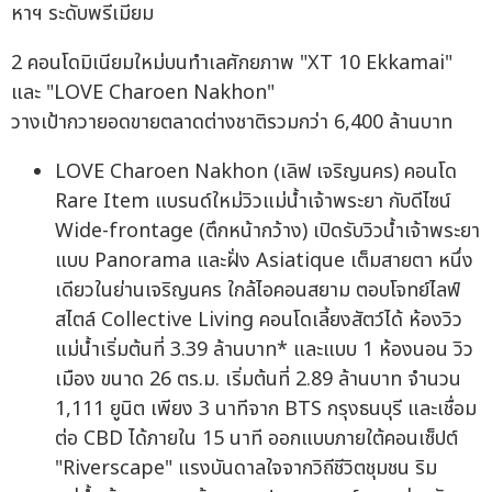
หาฯ ระดับพรีเมียม
2 คอนโดมิเนียมใหม่บนทำเลศักยภาพ "XT 10 Ekkamai"
และ "LOVE Charoen Nakhon"
วางเป้ากวายอดขายตลาดต่างชาติรวมกว่า 6,400 ล้านบาท
LOVE Charoen Nakhon (เลิฟ เจริญนคร) คอนโด
Rare Item แบรนด์ใหม่วิวแม่น้ำเจ้าพระยา กับดีไซน์
Wide-frontage (ตึกหน้ากว้าง) เปิดรับวิวน้ำเจ้าพระยา
แบบ Panorama และฝั่ง Asiatique เต็มสายตา หนึ่ง
เดียวในย่านเจริญนคร ใกล้ไอคอนสยาม ตอบโจทย์ไลฟ์
สไตล์ Collective Living คอนโดเลี้ยงสัตว์ได้ ห้องวิว
แม่น้ำเริ่มต้นที่ 3.39 ล้านบาท* และแบบ 1 ห้องนอน วิว
เมือง ขนาด 26 ตร.ม. เริ่มต้นที่ 2.89 ล้านบาท จำนวน
1,111 ยูนิต เพียง 3 นาทีจาก BTS กรุงธนบุรี และเชื่อม
ต่อ CBD ได้ภายใน 15 นาที ออกแบบภายใต้คอนเซ็ปต์
"Riverscape" แรงบันดาลใจจากวิถีชีวิตชุมชน ริม