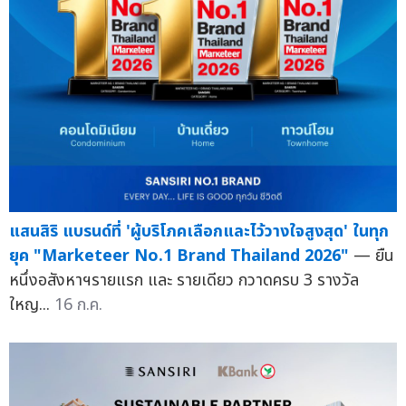
แสนสิริ แบรนด์ที่ 'ผู้บริโภคเลือกและไว้วางใจสูงสุด' ในทุก
ยุค "Marketeer No.1 Brand Thailand 2026"
— ยืน
หนึ่งอสังหาฯรายแรก และ รายเดียว กวาดครบ 3 รางวัล
ใหญ...
16 ก.ค.