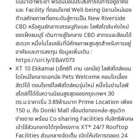
แม่น้ำเจ้าพระยา พร้อมมอบประสบการณ์การอยู่อาศัย
และ Facility ที่ตอบโจทย์ Well-being นิยามใหม่ของ
ทำเลศักยภาพที่ยกระดับสู่การเป็น New Riverside
CBD หรือศูนย์กลางเศรษฐกิจและ ไลฟ์สไตล์แห่งใหม่
ของฝั่งธนบุรี เดินทางสู่ใจกลาง CBD สาทรและสีลมได้
สะดวก หนึ่งในโลเคชันที่มีศักยภาพสูงสุดสำหรับการอยู่
อาศัยและการลงทุน ข้อมูลเพิ่มเติม :
https://siri.ly/EBaV073
XT 10 Ekkamai (เอ็กซ์ที เทน เอกมัย) ไลฟ์สไตล์คอน
โดใหม่ใจกลางเอกมัย Pets Welcome คอนโดเลี้ยง
สัตว์ได้ ตอบโจทย์ไลฟ์สไตล์คนรุ่นใหม่ หนึ่งในย่านไลฟ์
สไตล์ที่ได้รับความนิยมสูงสุดของกรุงเทพฯ 30
ตร.ม.ราคาเริ่ม 3.89ล้านบาท Prime Location เพียง
150 ม. ถึง Donki Mall เชื่อมต่อทองหล่อ-สุขุมวิท
ง่ายดาย พร้อม Co-sharing Facilities กับสิทธิพิเศษ
เข้าใช้ส่วนกลางได้ทุกโครงการ XT* 24/7 Rooftop
Facilities ส่วนกลางจัดเต็ม เปิดให้บริการตลอด 24