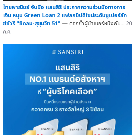
ไทยพาณิชย์ จับมือ แสนสิริ ประกาศความร่วมมือทางการ
เงิน หนุน Green Loan 2 แฟลกชิปดีไซน์ระดับซูเปอร์ลัก
ซ์ชัวรี "ชิดลม-สุขุมวิท 51"
— ตอกย้ำผู้นำเบอร์หนึ่งพัน...
20
ก.ค.