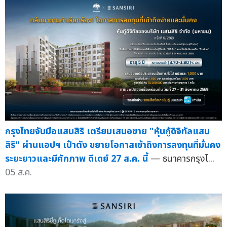
กรุงไทยจับมือแสนสิริ เตรียมเสนอขาย "หุ้นกู้ดิจิทัลแสน
สิริ" ผ่านแอปฯ เป๋าตัง ขยายโอกาสเข้าถึงการลงทุนที่มั่นคง
ระยะยาวและมีศักภาพ ดีเดย์ 27 ส.ค. นี้
— ธนาคารกรุงไ...
05 ส.ค.