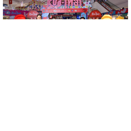
อวด (ผลไม้ไทย) ดี ให้โลกเห็น ในงาน "คัดไทย ผลไม้ไทย"
— เดินหน้าคัดสรรของดีไทยคุณภาพระดับพรีเมียมมาให้ผู้
บริโภคชาวไทยและต่างชาติเลือกช้อป เพื่อสนับสนุนเกษต...
22
พ.ค.