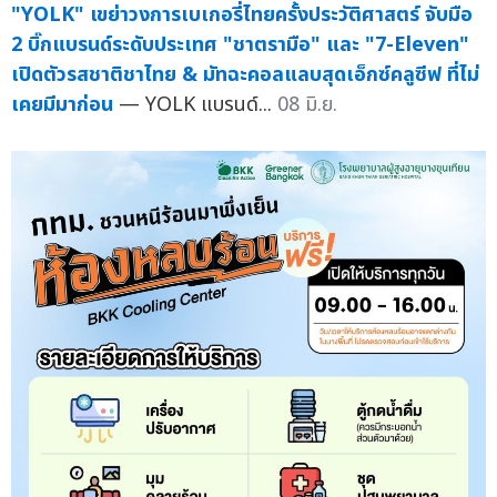
"YOLK" เขย่าวงการเบเกอรี่ไทยครั้งประวัติศาสตร์ จับมือ
2 บิ๊กแบรนด์ระดับประเทศ "ชาตรามือ" และ "7-Eleven"
เปิดตัวรสชาติชาไทย & มัทฉะคอลแลบสุดเอ็กซ์คลูซีฟ ที่ไม่
เคยมีมาก่อน
— YOLK แบรนด์...
08 มิ.ย.