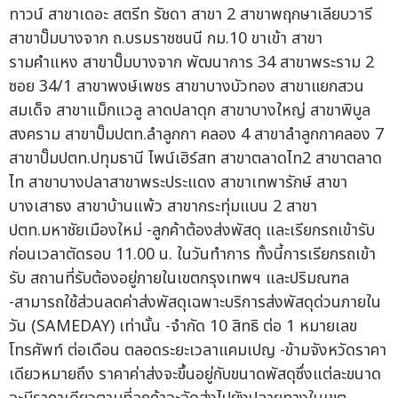
ทาวน์ สาขาเดอะ สตรีท รัชดา สาขา 2 สาขาพฤกษาเลียบวารี
สาขาปั๊มบางจาก ถ.บรมราชชนนี กม.10 ขาเข้า สาขา
รามคำแหง สาขาปั๊มบางจาก พัฒนาการ 34 สาขาพระราม 2
ซอย 34/1 สาขาพงษ์เพชร สาขาบางบัวทอง สาขาแยกสวน
สมเด็จ สาขาแม็กแวลู ลาดปลาดุก สาขาบางใหญ่ สาขาพิบูล
สงคราม สาขาปั๊มปตท.ลำลูกกา คลอง 4 สาขาลำลูกกาคลอง 7
สาขาปั๊มปตท.ปทุมธานี ไพน์เฮิร์สท สาขาตลาดไท2 สาขาตลาด
ไท สาขาบางปลาสาขาพระประแดง สาขาเทพารักษ์ สาขา
บางเสาธง สาขาบ้านแพ้ว สาขากระทุ่มแบน 2 สาขา
ปตท.มหาชัยเมืองใหม่ -ลูกค้าต้องส่งพัสดุ และเรียกรถเข้ารับ
ก่อนเวลาตัดรอบ 11.00 น. ในวันทำการ ทั้งนี้การเรียกรถเข้า
รับ สถานที่รับต้องอยู่ภายในเขตกรุงเทพฯ และปริมณฑล
-สามารถใช้ส่วนลดค่าส่งพัสดุเฉพาะบริการส่งพัสดุด่วนภายใน
วัน (SAMEDAY) เท่านั้น -จำกัด 10 สิทธิ ต่อ 1 หมายเลข
โทรศัพท์ ต่อเดือน ตลอดระยะเวลาแคมเปญ -ข้ามจังหวัดราคา
เดียวหมายถึง ราคาค่าส่งจะขึ้นอยู่กับขนาดพัสดุซึ่งแต่ละขนาด