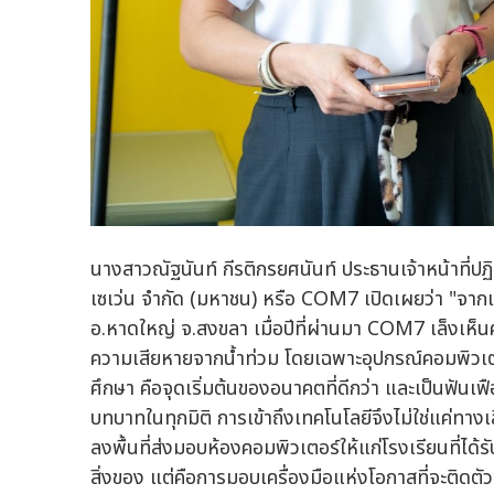
นางสาวณัฐนันท์ กีรติกรยศนันท์ ประธานเจ้าหน้าที่
เซเว่น จำกัด (มหาชน) หรือ COM7 เปิดเผยว่า "จากเหต
อ.หาดใหญ่ จ.สงขลา เมื่อปีที่ผ่านมา COM7 เล็งเห็นค
ความเสียหายจากน้ำท่วม โดยเฉพาะอุปกรณ์คอมพิวเตอร์
ศึกษา คือจุดเริ่มต้นของอนาคตที่ดีกว่า และเป็นฟันเ
บทบาทในทุกมิติ การเข้าถึงเทคโนโลยีจึงไม่ใช่แค่ทางเล
ลงพื้นที่ส่งมอบห้องคอมพิวเตอร์ให้แก่โรงเรียนที่ได้
สิ่งของ แต่คือการมอบเครื่องมือแห่งโอกาสที่จะติด