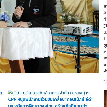
ส
ศ
ศ
(
ป
L
ช
หน
ล
เ
จ
1
ล
CPF หนุนพนักงานร่วมขับเคลื่อน"คอนเน็กซ์ อีดี"
ยกระดับการศึกษาของไทย สร้างเด็กดีและเก่ง
—