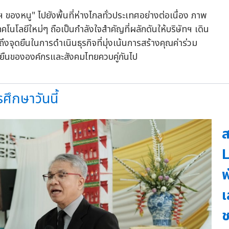
องหนู" ไปยังพื้นที่ห่างไกลทั่วประเทศอย่างต่อเนื่อง ภาพ
โนโลยีใหม่ๆ ถือเป็นกำลังใจสำคัญที่ผลักดันให้บริษัทฯ เดิน
ถึงจุดยืนในการดำเนินธุรกิจที่มุ่งเน้นการสร้างคุณค่าร่วม
งยืนขององค์กรและสังคมไทยควบคู่กันไป
ึกษาวันนี้
ส
L
พ
เ
ช