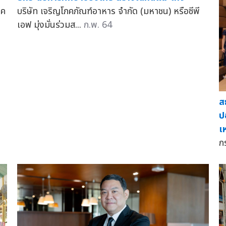
ลค
บริษัท เจริญโภคภัณฑ์อาหาร จำกัด (มหาชน) หรือซีพี
เอฟ มุ่งมั่นร่วมส...
ก.พ. 64
ส
ป
เ
ก