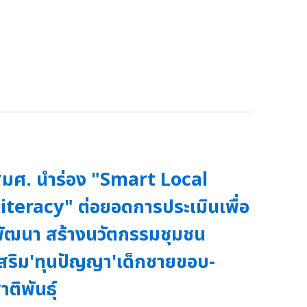
มศ. นำร่อง "Smart Local
iteracy" ต่อยอดการประเมินเพื่อ
ัฒนา สร้างนวัตกรรมชุมชน
สริม'ทุนปัญญา'เด็กชายขอบ-
าติพันธุ์