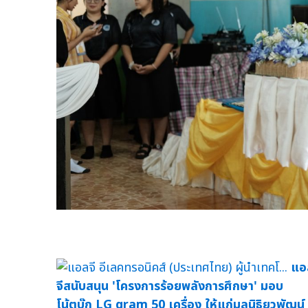
แอ
จีสนับสนุน 'โครงการร้อยพลังการศึกษา' มอบ
โน้ตบุ๊ก LG gram 50 เครื่อง ให้แก่มูลนิธิยุวพัฒน์