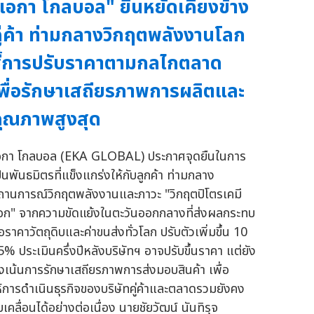
เอกา โกลบอล" ยืนหยัดเคียงข้าง
ู่ค้า ท่ามกลางวิกฤตพลังงานโลก
ี้การปรับราคาตามกลไกตลาด
พื่อรักษาเสถียรภาพการผลิตและ
ุณภาพสูงสุด
อกา โกลบอล (EKA GLOBAL) ประกาศจุดยืนในการ
ป็นพันธมิตรที่แข็งแกร่งให้กับลูกค้า ท่ามกลาง
ถานการณ์วิกฤตพลังงานและภาวะ "วิกฤตปิโตรเคมี
็อก" จากความขัดแย้งในตะวันออกกลางที่ส่งผลกระทบ
อราคาวัตถุดิบและค่าขนส่งทั่วโลก ปรับตัวเพิ่มขึ้น 10
5% ประเมินครึ่งปีหลังบริษัทฯ อาจปรับขึ้นราคา แต่ยัง
ุ่งเน้นการรักษาเสถียรภาพการส่งมอบสินค้า เพื่อ
ห้การดำเนินธุรกิจของบริษัทคู่ค้าและตลาดรวมยังคง
บเคลื่อนได้อย่างต่อเนื่อง นายชัยวัฒน์ นันทิรุจ