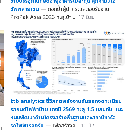
ต
ขายบรรจุภัณฑ์ยืดอายุอาหารไม่สะดุด ลูกค้ามั่นใจ
ซัพพลายเชน
— ตอกย้ำผู้นำกระแสตอบรับงาน
ProPak Asia 2026 ทะลุเป้า ...
17 มิ.ย.
ttb analytics ชี้วิกฤตพลังงานดันยอดจดทะเบียน
รถยนต์ไฟฟ้าป้ายแดงปี 2569 ทะลุ 1.5 แสนคัน แนะ
หนุนพัฒนาด้านโครงสร้างพื้นฐานและสถานีชาร์จ
รถไฟฟ้ารองรับ
— เพื่อสร้างค...
10 มิ.ย.
ณ