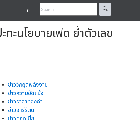
🔍︎
◐
ปะทะนโยบายเฟด ย้ำตัวเลข
ข่าววิกฤตพลังงาน
ข่าวความขัดแย้ง
ข่าวราคาทองคำ
ข่าวอารีรัตน์
ข่าวดอกเบี้ย