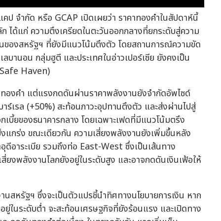
 จีแคป จำกัด หรือ GCAP เปิดเผยว่า ราคาทองคำในสัปดาห์นี้
ได้แก่ ความตึงเครียดในตะวันออกกลางที่ยกระดับสู่ความ
นของสหรัฐฯ ที่ยังมีแนวโน้มตึงตัว โดยสถานการณ์ความขัด
เลบานอน กลุ่มฮูตี และประเทศในอ่าวเปอร์เซีย ยังคงเป็น
(Safe Haven)
าคาทองคำ แต่แรงกดดันผ่านราคาพลังงานยังจำกัดอัพไซด์
อบาร์เรล (+50%) สะท้อนภาวะอุปทานตึงตัว และส่งผ่านไปสู่
กเบี้ยของธนาคารกลาง โดยเฉพาะเฟดที่มีแนวโน้มตรึง
งแกร่ง ขณะเดียวกัน ความเสี่ยงพลังงานยังเพิ่มขึ้นหลัง
ุดีอาระเบีย รวมถึงท่อ East-West ซึ่งเป็นเส้นทาง
สี่ยงพลังงานโลกยังอยู่ในระดับสูง และอาจกดดันเงินเฟ้อให้
านสหรัฐฯ ซึ่งจะเป็นตัวแปรชี้นำทิศทางนโยบายการเงิน หาก
ยู่ในระดับต่ำ จะสะท้อนเศรษฐกิจที่ยังร้อนแรง และเปิดทาง