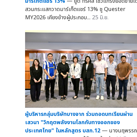
มาร์เก็ตแชร์ 13%
— ยูดี ทรัคส์ โชว์แกร่งยอดขายโ
สวนกระแสกวาดมาร์เก็ตแชร์ 13% ชู Quester
MY2026 เคียงข้างผู้ประกอบ...
25 มิ.ย.
ผู้บริหารกลุ่มบริษัทบางจาก ร่วมถอดบทเรียนผ่าน
เสวนา "วิกฤตพลังงานโลกกับทางออกของ
ประเทศไทย" ในหลักสูตร บสก.12
— นางนฤพรร