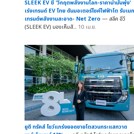
SLEEK EV ชี้ 'วิกฤตพลังงานโลก-ราคาน้ำมันพุ่ง'
เร่งเทรนด์ EV ไทย ดันมอเตอร์ไซค์ไฟฟ้าโต รับเม
เทรนด์พลังงานสะอาด- Net Zero
— สลีค อีวี
(SLEEK EV) มองเห็นสั...
10 เม.ย.
ยูดี ทรัคส์ โชว์แกร่งยอดขายโตสวนกระแสกวาด