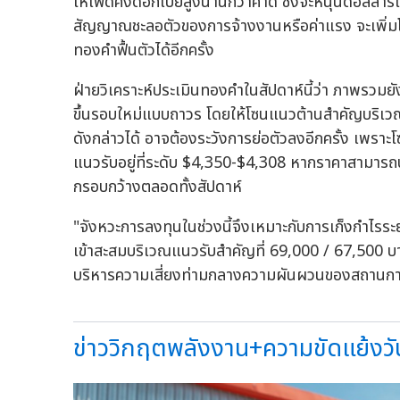
ให้เฟดคงดอกเบี้ยสูงนานกว่าคาด ซึ่งจะหนุนดอลลาร์
สัญญาณชะลอตัวของการจ้างงานหรือค่าแรง จะเพิ่ม
ทองคำฟื้นตัวได้อีกครั้ง
ฝ่ายวิเคราะห์ประเมินทองคำในสัปดาห์นี้ว่า ภาพรวมย
ขึ้นรอบใหม่แบบถาวร โดยให้โซนแนวต้านสำคัญบริเวณ
ดังกล่าวได้ อาจต้องระวังการย่อตัวลงอีกครั้ง เพราะโ
แนวรับอยู่ที่ระดับ $4,350-$4,308 หากราคาสามารถป
กรอบกว้างตลอดทั้งสัปดาห์
"จังหวะการลงทุนในช่วงนี้จึงเหมาะกับการเก็งกำไรระ
เข้าสะสมบริเวณแนวรับสำคัญที่ 69,000 / 67,500 บา
บริหารความเสี่ยงท่ามกลางความผันผวนของสถานก
ข่าววิกฤตพลังงาน+ความขัดแย้งวัน