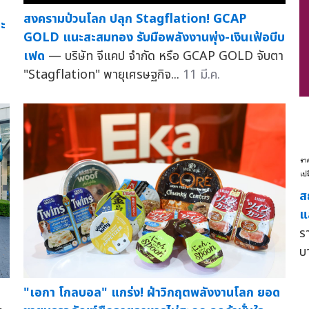
สงครามป่วนโลก ปลุก Stagflation! GCAP
กะ
GOLD แนะสะสมทอง รับมือพลังงานพุ่ง-เงินเฟ้อบีบ
เฟด
— บริษัท จีแคป จำกัด หรือ GCAP GOLD จับตา
"Stagflation" พายุเศรษฐกิจ...
11 มี.ค.
ส
แ
ร
บ
"เอกา โกลบอล" แกร่ง! ฝ่าวิกฤตพลังงานโลก ยอด