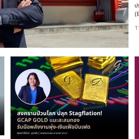
ป
(
1