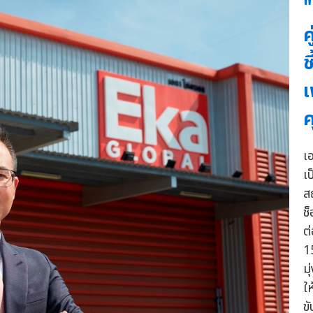
"
ค
ช
เ
ค
เ
เ
ส
ช
ต่
1
ม
ใ
ขั