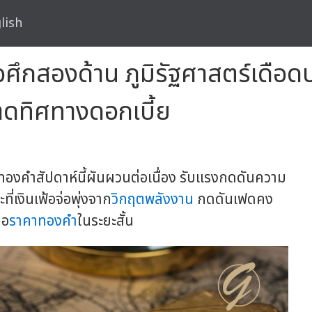
lish
ึกสองด้าน ภูมิรัฐศาสตร์เดือด
ขาดทิศทางดอกเบี้ย
องคำสัปดาห์นี้ผันผวนต่อเนื่อง รับแรงกดดันความ
เงินเฟ้อจ่อพุ่งจาก
วิกฤตพลังงาน
กดดันเฟดคง
่อ
ราคาทองคำ
ในระยะสั้น