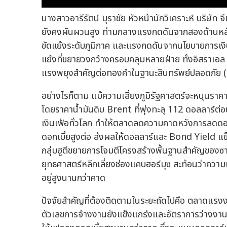
นางสาวอารีรัตน์ มุราชัย หัวหน้านักวิเคราะห์ บริษัท
ยังคงผันผวนสูง ท่ามกลางแรงกดดันจากสองด้านหลัก 
ขัดแย้งระดับภูมิภาค และแรงกดดันจากนโยบายการเงิ
แย้งที่ขยายวงกว้างครอบคลุมหลายฝ่าย ทั้งอิสราเอล 
แรงพยุงสำคัญต่อทองคำในฐานะสินทรัพย์ปลอดภัย 
อย่างไรก็ตาม แม้ความเสี่ยงภูมิรัฐศาสตร์จะหนุนร
โดยราคาน้ำมันดิบ Brent ที่พุ่งทะลุ 112 ดอลลาร์ต่
เงินเฟ้อทั่วโลก ทำให้ตลาดลดความคาดหวังการลดดอ
ดอกเบี้ยสูงต่อ ส่งผลให้ดอลลาร์และ Bond Yield แข็
กลุ่มฮูตีขยายการโจมตีโครงสร้างพื้นฐานสำคัญของซาอ
ยุทธศาสตร์หลีกเลี่ยงช่องแคบฮอร์มุซ สะท้อนว่าความเ
อยู่สูงนานกว่าคาด
ปัจจัยสำคัญที่ต้องติดตามในระยะถัดไปคือ ตลาดแรงง
ตัวเลขการจ้างงานยังแข็งแกร่งและอัตราการว่างงานอ