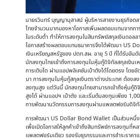
นายรวินทร์ บุญญานุสาสน์ ผู้บริหารสายงานธุรกิจตล
ไทยจำนวนมากมองหาโอกาสเพิ่มผลตอบแทนจากการลงท
ในระดับต่ำ ทำให้การลงทุนในสินทรัพย์สกุลเงินดอลลา
โอกาสสร้างผลตอบแทนธนาคารจึงได้พัฒนา US Dollar
เงินเหรียญสหรัฐของ ปตท.สผ. อายุ 5 ปี ที่ได้รับอันดั
นักลงทุนไทยเข้าถึงการลงทุนในหุ้นกู้ดิจิทัลสกุลเงิ
การเติบโต ผ่านแอปพลิเคชันเป๋าตังได้โดยตรง โดยอ
มา การลงทุนในหุ้นกู้สกุลเงินตราต่างประเทศ ต้องลงท
ลงทุนสูง แต่วันนี้ นักลงทุนไทยสามารถเข้าถึงหุ้นกู้ดิ
สูงได้ ผ่านแอปฯ เป๋าตัง และเริ่มต้นลงทุนเพียง 1
การพัฒนานวัตกรรมการลงทุนผ่านแพลตฟอร์มดิจิทัล 
การพัฒนา US Dollar Bond Wallet เป็นส่วนหนึ
เพื่อเปิดโอกาสให้ลูกค้าเข้าถึงสินทรัพย์การลงทุน
แพลตฟอร์มเดียว รองรับธุรกรรมและการชำระราคาแบบ