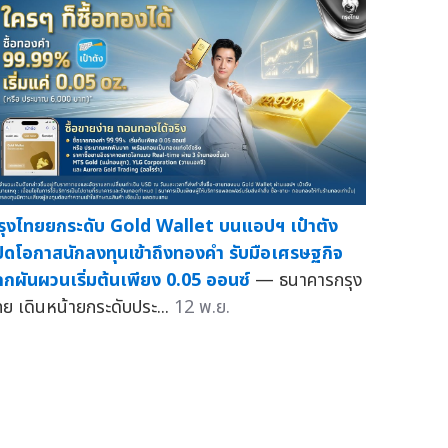
รุงไทยยกระดับ Gold Wallet บนแอปฯ เป๋าตัง
ปิดโอกาสนักลงทุนเข้าถึงทองคำ รับมือเศรษฐกิจ
ลกผันผวนเริ่มต้นเพียง 0.05 ออนซ์
— ธนาคารกรุง
ทย เดินหน้ายกระดับประ...
12 พ.ย.