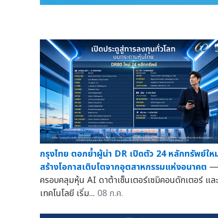
กรุงไทย ตอกย้ำผู้นำ DR เปิดตัว 24 หลักทรัพย์ใหม
สร้างโอกาสเติบโตจากอุตสาหกรรมแห่งอนาคต
ครอบคลุมหุ้น AI ดาต้าเซ็นเตอร์เซมิคอนดักเตอร์ แล
เทคโนโลยี เริ่ม...
08 ก.ค.