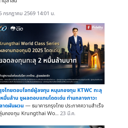
านุสาสน์
6 กรกฎาคม 2569 14:01 น.
รุงไทยตอบโจทย์ผู้ลงทุน หนุนกองทุน KTWC ทะลุ
 หมื่นล้าน ชูผลตอบแทนโดดเด่น ท่ามกลางภาวะ
ลาดผันผวน
— ธนาคารกรุงไทย ประกาศความสำเร็จ
ลุ่มกองทุน Krungthai Wo...
23 มี.ค.