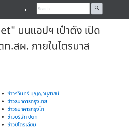
🔍︎
◐
et" บนแอปฯ เป๋าตัง เปิด
ย ปตท.สผ. ภายในไตรมาส
ข่าวรวินทร์ บุญญานุสาสน์
ข่าวธนาคารกรุงไทย
ข่าวธนาคารกรุงไท
ข่าวบริษัท ปตท
ข่าวปิโตรเลียม