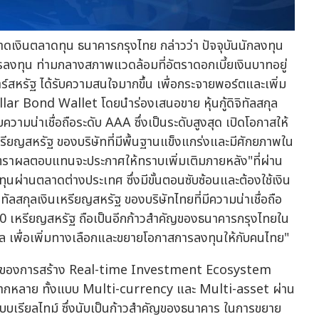
าดเงินตลาดทุน ธนาคารกรุงไทย กล่าวว่า ปัจจุบันนักลงทุน
ุน ท่ามกลางสภาพแวดล้อมที่อัตราดอกเบี้ยเงินบาทอยู่
ร์สหรัฐ ได้รับความสนใจมากขึ้น เพื่อกระจายพอร์ตและเพิ่ม
 Bond Wallet โดยนำร่องเสนอขาย หุ้นกู้ดิจิทัลสกุล
บความน่าเชื่อถือระดับ AAA ซึ่งเป็นระดับสูงสุด เปิดโอกาสให้
นเหรียญสหรัฐ ของบริษัทที่มีพื้นฐานแข็งแกร่งและมีศักยภาพใน
ัตราผลตอบแทนจะประกาศให้ทราบเพิ่มเติมภายหลัง"ที่ผ่าน
ุนผ่านตลาดต่างประเทศ ซึ่งมีขั้นตอนซับซ้อนและต้องใช้เงิน
จิทัลสกุลเงินเหรียญสหรัฐ ของบริษัทไทยที่มีความน่าเชื่อถือ
,000 เหรียญสหรัฐ ถือเป็นอีกก้าวสำคัญของธนาคารกรุงไทยใน
เพื่อเพิ่มทางเลือกและขยายโอกาสการลงทุนให้กับคนไทย"
่งของการสร้าง Real-time Investment Ecosystem
ที่หลากหลาย ทั้งแบบ Multi-currency และ Multi-asset ผ่าน
เรียลไทม์ ซึ่งนับเป็นก้าวสำคัญของธนาคาร ในการขยาย