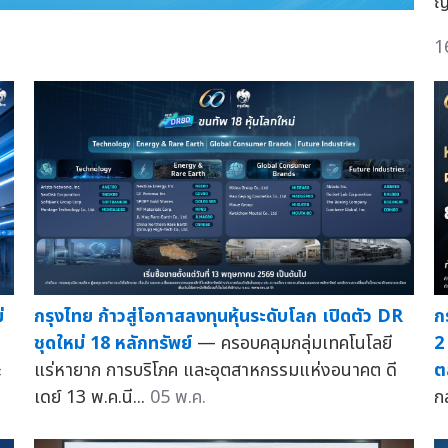
ญ
1
่
กรุงไทย ก้าวสู่โอกาสลงทุนหุ้นระดับโลก เปิดตัว DR
ก
—
ชุดใหม่ 18 หลักทรัพย์
— ครอบคลุมกลุ่มเทคโนโลยี
2
ะ
แร่หายาก การบริโภค และอุตสาหกรรมแห่งอนาคต ดี
ต
เดย์ 13 พ.ค.นี...
05 พ.ค.
ก