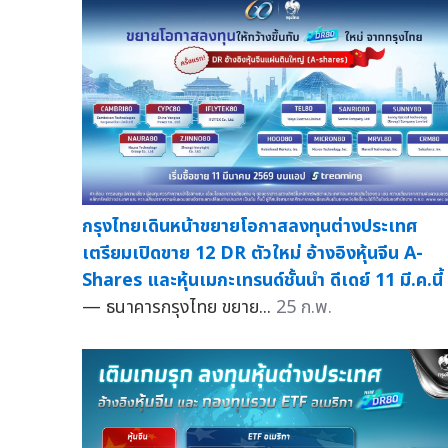
กรุงไทยเดินหน้าขยายโอกาสลงทุนต่างประเทศ
เตรียมเปิดขาย 12 DR ตัวใหม่ อ้างอิงหุ้นจีน A-
Shares และหุ้นเมกะเทรนด์ชั้นนำ ดีเดย์ 11 มี.ค.นี้
— ธนาคารกรุงไทย ขยาย...
25 ก.พ.