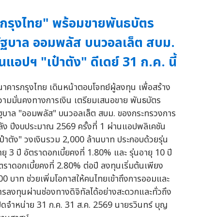
กรุงไทย" พร้อมขายพันธบัตร
ัฐบาล ออมพลัส บนวอลเล็ต สบม.
นแอปฯ "เป๋าตัง" ดีเดย์ 31 ก.ค. นี้
นาคารกรุงไทย เดินหน้าตอบโจทย์ผู้ลงทุน เพื่อสร้าง
วามมั่นคงทางการเงิน เตรียมเสนอขาย พันธบัตร
ัฐบาล "ออมพลัส" บนวอลเล็ต สบม. ของกระทรวงการ
ลัง ปีงบประมาณ 2569 ครั้งที่ 1 ผ่านแอปพลิเคชัน
เป๋าตัง" วงเงินรวม 2,000 ล้านบาท ประกอบด้วยรุ่น
ยุ 3 ปี อัตราดอกเบี้ยคงที่ 1.80% และ รุ่นอายุ 10 ปี
ัตราดอกเบี้ยคงที่ 2.80% ต่อปี ลงทุนเริ่มต้นเพียง
00 บาท ช่วยเพิ่มโอกาสให้คนไทยเข้าถึงการออมและ
ารลงทุนผ่านช่องทางดิจิทัลได้อย่างสะดวกและทั่วถึง
ปิดจำหน่าย 31 ก.ค. 31 ส.ค. 2569 นายรวินทร์ บุญ