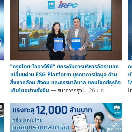
"กรุงไทย-ไออาร์พีซี" ยกระดับการบริหารอัตราแลก
ก
เปลี่ยนผ่าน ESG Platform บูรณาการข้อมูล ด้าน
เ
สิ่งแวดล้อม สังคม และธรรมาภิบาล ตอบโจทย์ธุรกิจ
โ
เติบโตอย่างยั่งยืน
— ธนาคารกรุงไ...
26 ม.ค.
ไ