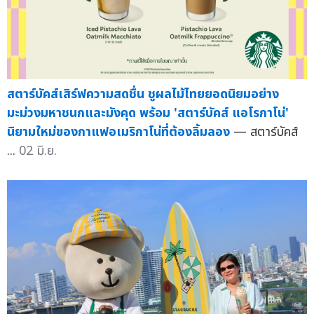
สตาร์บัคส์เสิร์ฟความสดชื่น ชูผลไม้ไทยยอดนิยมอย่าง
มะม่วงมหาชนกและมังคุด พร้อม 'สตาร์บัคส์ แอโรกาโน่'
นิยามใหม่ของกาแฟอเมริกาโน่ที่ต้องลิ้มลอง
— สตาร์บัคส์
...
02 มิ.ย.