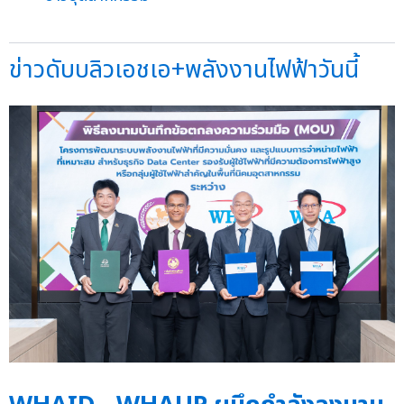
ข่าวดับบลิวเอชเอ+พลังงานไฟฟ้าวันนี้