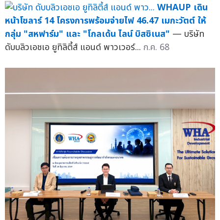
WHAUP เดิน
หน้าโซลาร์ 14 โครงการพร้อมจ่ายไฟ 46.47 เมกะวัตต์ ให้
กลุ่ม "สหฟาร์ม" และ "โกลเด้น ไลน์ บิสซิเนส"
— บริษัท
ดับบลิวเอชเอ ยูทิลิตี้ส์ แอนด์ พาวเวอร์...
ก.ค. 68