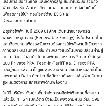
เสริมการใช้น้ำรีไซเคิล และลดการสูญเสียน้ำในระบบ รวมถึง
พัฒนาโซลูชัน Water Reclamation และแหล่งกักเก็บน้ำ
เพื่อลดการใช้น้ำ ตอบโจทย์ด้าน ESG และ
Decarbonization
2.ธุรกิจไฟฟ้า: ในปี 2569 บริษัทฯ เดินหน้าขยายพอร์ต
พลังงานหมุนเวียน (Renewable Energy) ทั้งในประเทศไทย
และเวียดนาม เพื่อรองรับความต้องการใช้พลังงานสีเขียวจาก
ภาคอุตสาหกรรมที่เพิ่มขึ้น ท่ามกลางแนวโน้มการเปลี่ยนผ่านสู่
เศรษฐกิจคาร์บอนต่ำ โดยมุ่งพัฒนาโครงการ Solar ทั้งในรูป
แบบ Private PPA, Feed-in-Tariff และ Direct PPA
ควบคู่กับการพัฒนาโซลูชันพลังงานหมุนเวียนสำหรับลูกค้าโดย
เฉพาะกลุ่ม Data Center ซึ่งมีความต้องการใช้ไฟฟ้าปริมาณ
สูงและต้องการเสถียรภาพด้านพลังงาน
ในปีนี้ บริษัทฯ ตั้งเป้าเพิ่มกำลังการผลิตไฟฟ้าสะสมที่ลงนาม
แล้วเป็น 1,124 เมกะวัตต์ ซึ่งจะเป็นพลังงานหมุนเวียน 596
เมกะวัตต์ หรือคิดเป็นสัดส่วนประมาณ 53% ของกำลังการ