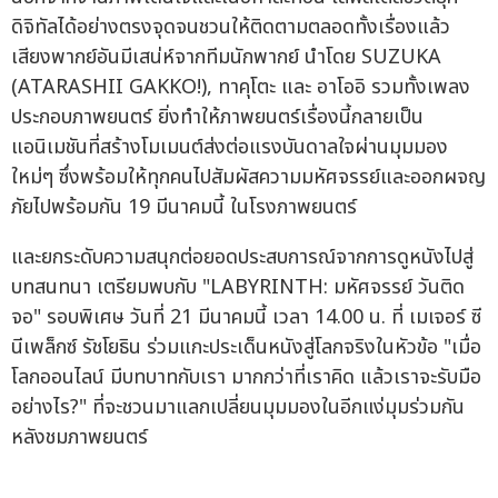
ดิจิทัลได้อย่างตรงจุดจนชวนให้ติดตามตลอดทั้งเรื่องแล้ว
เสียงพากย์อันมีเสน่ห์จากทีมนักพากย์ นำโดย SUZUKA
(ATARASHII GAKKO!), ทาคุโตะ และ อาโออิ รวมทั้งเพลง
ประกอบภาพยนตร์ ยิ่งทำให้ภาพยนตร์เรื่องนี้กลายเป็น
แอนิเมชันที่สร้างโมเมนต์ส่งต่อแรงบันดาลใจผ่านมุมมอง
ใหม่ๆ ซึ่งพร้อมให้ทุกคนไปสัมผัสความมหัศจรรย์และออกผจญ
ภัยไปพร้อมกัน 19 มีนาคมนี้ ในโรงภาพยนตร์
และยกระดับความสนุกต่อยอดประสบการณ์จากการดูหนังไปสู่
บทสนทนา เตรียมพบกับ "LABYRINTH: มหัศจรรย์ วันติด
จอ" รอบพิเศษ วันที่ 21 มีนาคมนี้ เวลา 14.00 น. ที่ เมเจอร์ ซี
นีเพล็กซ์ รัชโยธิน ร่วมแกะประเด็นหนังสู่โลกจริงในหัวข้อ "เมื่อ
โลกออนไลน์ มีบทบาทกับเรา มากกว่าที่เราคิด แล้วเราจะรับมือ
อย่างไร?" ที่จะชวนมาแลกเปลี่ยนมุมมองในอีกแง่มุมร่วมกัน
หลังชมภาพยนตร์