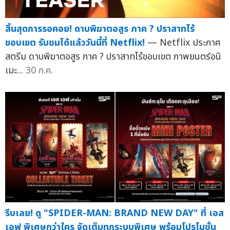
สิ้นสุดการรอคอย! ดาบพิฆาตอสูร ภาค ? ปราสาทไร้
ขอบเขต รับชมได้แล้ววันนี้ที่ Netflix!
— Netflix ประกาศ
สตรีม ดาบพิฆาตอสูร ภาค ? ปราสาทไร้ขอบเขต ภาพยนตร์อนิ
เมะ...
30 ก.ค.
รีบเลย! ดู "SPIDER-MAN: BRAND NEW DAY" ที่ เอส
เอฟ พิเศษกว่าใคร จัดเต็มทุกระบบพิเศษ พร้อมโปรโมชั่น