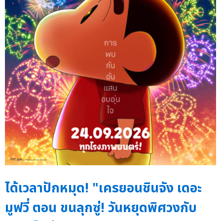
ได้เวลาปักหมุด! "เครยอนชินจัง เดอะ
มูฟวี่ ตอน ขนลุกซู่! วันหยุดพิศวงกับ