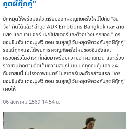
ภูตผีกุ๊กกู๋"
ปักหมุดให้พร้อมแล้วเตรียมออกผจญภัยครั้งใหม่ไปกับ "ชิน
จัง" กันได้แล้ว! ล่าสุด ADK Emotions Bangkok และ ฉาย
แสง แอด.เวนเจอร์ เผยโปสเตอร์และตัวอย่างแรกของ "เคร
ยอนชินจัง เดอะมูฟวี่ ตอน ขนลุกซู่! วันหยุดพิศวงกับภูตผีกุ๊กกู๋"
รอบนี้ทุกคนจะได้พบการผจญภัยครั้งใหม่ของชินจังและ
ครอบครัวโนฮาระ ที่กลับมาพร้อมความฮา ความกวน และเรื่อง
ราวชวนติดตามจัดเต็มความสนุกในแบบที่ทุกคนคุ้นเคย 24
กันยายนนี้ ในโรงภาพยนตร์ โปสเตอร์และตัวอย่างแรก "เคร
ยอนชินจัง เดอะมูฟวี่ ตอน ขนลุกซู่! วันหยุดพิศวงกับภูตผีกุ๊กกู๋"
เผยให้
06 สิงหาคม 2569 14:54 น.