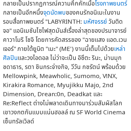
กลายเป็นปรากฏการณ์ความคึกคักเมื่อ
โรงภาพยนตร์
กลายเป็นอีกหนึ่ง
จุดนัดพบ
ของคนรักอนิเมะในงาน
รอบสื่อภาพยนตร์ "LABYRINTH:
มหัศจรรย์
วันติด
จอ" แอนิเมชันไซไฟสุดมันส์เรื่องล่าสุดของปรมาจารย์
คาวาโมริ โชจิ โดยการคัดสรรของ "ฉายแสง แอด.เวน
เจอร์" ภายใต้ยูนิต "เมะ" (ME') งานนี้เต็มไปด้วย
เหล่า
ศิลปิน
และวงไอดอล ไม่ว่าจะเป็น อิซึตะ รินะ, ม่านมุก
ชดาธาร, รตา ชินกระจ่างกิจ, วีวัน กชรัตน์ พร้อมด้วย
Mellowpink, Meawholic, Sumomo, V!NX,
Kirakira Romance, Myujikku Majo, 2nd
Dimension, Drean:0n, Deadkat และ
Re:Reflect ต่างไม่พลาดเดินทางมาร่วมสัมผัสโลก
เขาวงกตกันแบบแน่นฮอลล์ ณ SF World Cinema
เซ็นทรัลเวิลด์