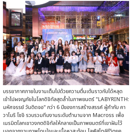
บรรยากาศภายในงานเต็มไปด้วยความตื่นเต้นราวกับได้หลุด
เข้าไปผจญภัยในโลกดิจิทัลสุดล้ำในภาพยนตร์ "LABYRINTH:
มหัศจรรย์ วันติดจอ" กว่า 6 ปีของการสร้างสรรค์ ผู้กำกับ คา
วาโมริ โชจิ รวบรวมทีมงานระดับตำนานจาก Macross เพื่อ
เนรมิตโลกเขาวงกตดิจิทัลให้กลายเป็นภาพยนตร์ที่เขาฝันไว้
นอกจากงานภาพโดนใจและเนื้อหาสะท้อน ไลฟ์สไตล์ชีวิตยุค