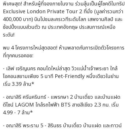
พิเศษสุด! สำหรับผู้ที่จองภายในงาน ร่วมลุ้นเป็นผู้โชคดีในทริป
Exclusive London Private Tour 2 ที่นั่ง (มูลค่ารวมกว่า
400,000 บาท) บินไปชมละครเวทีระดับโลก เสพงานศิลป์ และ
ช้อปปิ้งแบบส่วนตัว ณ ประเทศอังกฤษ ประสบการณ์เหนือ
ระดับ!
พบ 4 โครงการใหม่สุดฮอต! ห้ามพลาดกับการเปิดตัวโครงการ
ที่ทุกคนรอคอย:
- เลิฟ เจริญนคร คอนโดใหม่ล่าสุด วิวแม่น้ำเจ้าพระยา ใกล้
ไอคอนสยามเพียง 5 นาที Pet-Friendly หนึ่งเดียวในย่าน
เริ่ม 3.39 ล้าน*
- อณาสิริ ศรีนครินทร์ - แพรกษา 2 บ้านเดี่ยว และบ้านแฝด
ดีไซน์ LAGOM ใกล้รถไฟฟ้า BTS สายสีเขียว 2.3 กม. เริ่ม
4.99 - 7 ล้าน*
- อณาสิริ พระราม 5 - สิรินธร บ้านเดี่ยว บ้านแฝด และทาวน์