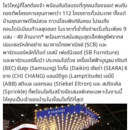
โชว์ใหญ่ที่โลกต้องจำ พร้อมกับดีลแรงที่ทุกคนต้องจอง! พบกับ
กองทัพโครงการคุณภาพกว่า 112 โครงการทั่วประเทศ ตั้งแต่
บ้านคุณภาพดีไซน์สวย ทาวน์โฮมฟังก์ชันครบ ไปจนถึง
คอนโดมิเนียมทำเลสุดฮอต ในราคาที่เข้าถึงง่ายเริ่มต้นเพียง 9
แสน - 49 ล้านบาท* พร้อมการสนับสนุนสุดเอ็กซ์คลูซีฟจากส
ปอนเซอร์หลักอย่าง ธนาคารไทยพาณิชย์ (SCB) และ
พาร์ตเนอร์หลักได้แก่ เอสบี เฟอร์นิเจอร์ (SB Furniture)
และพาร์ตเนอร์ชั้นนำ ประกอบไปด้วย เครื่องไฟฟ้าบุญธนาภัณฑ์
(BEC) ซัมซุง (Samsung) ไดกิ้น (Daikin) เซียร่า (SEARA) ชิ
ชาง (CHI CHANG) แลมป์ติจูด (Lamptitude) เอบีบี
(ABB) สตีเบล เอลทรอน (Stiebel Eltron) และ สปริงเคิล
(Sprinkle) ที่พร้อมใจกันสร้างข้อเสนอพิเศษเฉพาะในงานนี้
ให้คุณเป็นเจ้าของบ้านในเงื่อนไขที่ดีที่สุด!