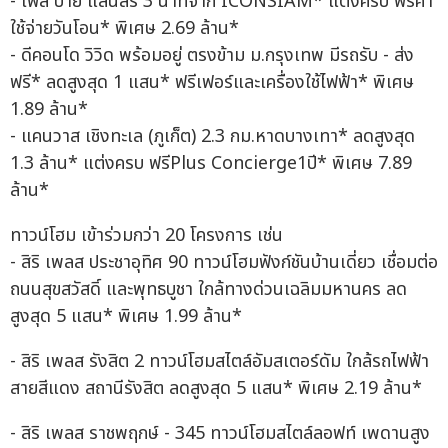
- โฟล บาย แสนสิริ 3 นาทีจาก ICONSIAM* แต่งครบ ฟรีค่า
ใช้จ่ายวันโอน* พิเศษ 2.69 ล้าน*
- ดีคอนโด วิวิด พร้อมอยู่ ตรงข้าม ม.กรุงเทพ มีรถรับ - ส่ง
ฟรี* ลดสูงสุด 1 แสน* ฟรีเฟอร์และเครื่องใช้ไฟฟ้า* พิเศษ
1.89 ล้าน*
- แคนวาส เชิงทะเล (ภูเก็ต) 2.3 กม.หาดบางเทา* ลดสูงสุด
1.3 ล้าน* แต่งครบ ฟรีPlus Concierge1ปี* พิเศษ 7.89
ล้าน*
ทาวน์โฮม เข้าร่วมกว่า 20 โครงการ เช่น
- สิริ เพลส ประชาอุทิศ 90 ทาวน์โฮมฟังก์ชันบ้านเดี่ยว เชื่อมต่อ
ถนนสุขสวัสดิ์ และพุทธบูชา ใกล้ทางด่วนเฉลิมมหานคร ลด
สูงสุด 5 แสน* พิเศษ 1.99 ล้าน*
- สิริ เพลส รังสิต 2 ทาวน์โฮมสไตล์อัมสเตอร์ดัม ใกล้รถไฟฟ้า
สายสีแดง สถานีรังสิต ลดสูงสุด 5 แสน* พิเศษ 2.19 ล้าน*
- สิริ เพลส ราชพฤกษ์ - 345 ทาวน์โฮมสไตล์ลอฟท์ เพดานสูง