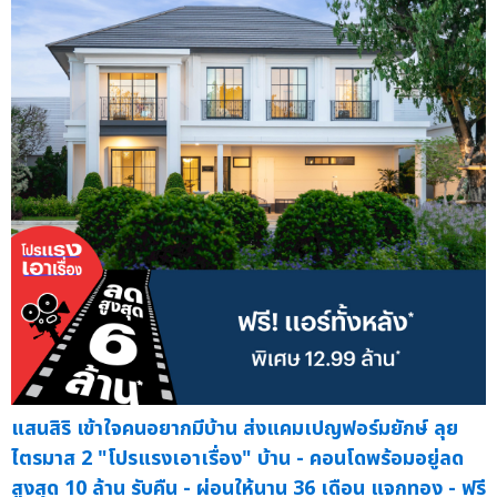
แสนสิริ เข้าใจคนอยากมีบ้าน ส่งแคมเปญฟอร์มยักษ์ ลุย
ไตรมาส 2 "โปรแรงเอาเรื่อง" บ้าน - คอนโดพร้อมอยู่ลด
สูงสุด 10 ล้าน รับคืน - ผ่อนให้นาน 36 เดือน แจกทอง - ฟรี