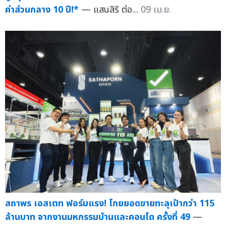
ค่าส่วนกลาง 10 ปี!*
— แสนสิริ ต่อ...
09 เม.ย.
สถาพร เอสเตท ฟอร์มแรง! โกยยอดขายทะลุเป้ากว่า 115
ล้านบาท จากงานมหกรรมบ้านและคอนโด ครั้งที่ 49
—