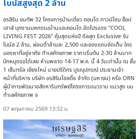
โบนัสสูงสุด 2 ล้าน
อรสิริน ขนทัพ 32 โครงการบ้านเดี่ยว คอนโด ทาวน์โฮม ช็อป
เฮาส์ บุกงานมหกรรมบ้านและคอนโด อัดโปรแรง "COOL
LIVING FEST 2026" คุ้มสุดแห่งปี ดีลสุด Exclusive รับ
โบนัส 2 ล้าน, ผ่อนต่ำล้านละ 2,500 และของแถมจัดเต็ม ใคร
มองหาที่อยู่อาศัย ทำเลศักยภาพ ราคาเริ่มต้น 2-30 ล้านบาท
ปักหมุดรอได้เลย ห้ามพลาด 14-17 พ.ค. นี้ 4 วันเท่านั้น ณ ชั้น
1 เซ็นทรัล เชียงใหม่ นายปรีดิกร บูรณุปกรณ์ ประธานเจ้า
หน้าที่บริหาร บริษัท อรสิรินโฮลดิ้ง จำกัด (มหาชน) หรือ ORN
ผู้นำการพัฒนาอสังหาริมทรัพย์โครงการแนวราบ แนวสูง บน
ทำเลศักยภาพ จ
07 พฤษภาคม 2569 13:32 น.