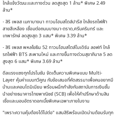
ใกล้แจ้งวัฒนะและทางด่วน ลดสูงสุด 1 ล้าน* พิเศษ 2.49
ล้าน*
- สิริ เพลส เมกาบางนา ทาวนโฮมสไตล์ปารีส ใกล้งรถไฟฟ้า
สายสีเหลือง เชื่อมต่อถนนบางนา-ตราด,ศรีนครินทร์ และ
เทพารักษ์ ลดสูงสุด 3 แสน* พิเศษ 3.39 ล้าน*
- สิริ เพลส พหลโยธิน 52 ทาวนโฮมสไตล์โมเดิร์น ลอฟท์ ใกล้
รถไฟฟ้า BTS สะพานใหม่ และทางขึ้นทางด่วนสุขาภิบาล 5 ลด
สูงสุด 6 แสน* พิเศษ 3.69 ล้าน*
ดีลแรงแซงทุกโปรโมชัน จัดเต็มความพิเศษแบบ Multi-
Layer คุ้มค่าแบบทวีคูณ กับข้อเสนอที่คัดสรรมาเพื่อคนอยากมี
บ้านและคอนโดมิเนียม พร้อมผนึกกำลังกับสถาบันการเงินชั้น
นำอย่างธนาคารไทยพาณิชย์ (SCB) เพื่อให้คำปรึกษาด้านสิน
เชื่อและมอบอัตราดอกเบี้ยพิเศษเฉพาะภายในงาน
"เพราะความคุ้มต้องได้ไปต่อ" แสนสิริพร้อมเปิดม่านต้อนรับทุก