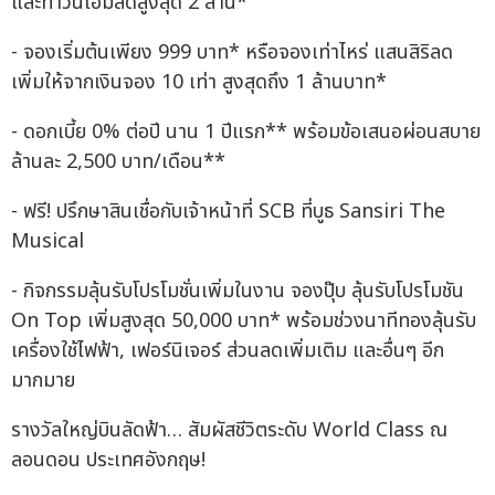
และทาวน์โฮมลดสูงสุด 2 ล้าน*
- จองเริ่มต้นเพียง 999 บาท* หรือจองเท่าไหร่ แสนสิริลด
เพิ่มให้จากเงินจอง 10 เท่า สูงสุดถึง 1 ล้านบาท*
- ดอกเบี้ย 0% ต่อปี นาน 1 ปีแรก** พร้อมข้อเสนอผ่อนสบาย
ล้านละ 2,500 บาท/เดือน**
- ฟรี! ปรึกษาสินเชื่อกับเจ้าหน้าที่ SCB ที่บูธ Sansiri The
Musical
- กิจกรรมลุ้นรับโปรโมชั่นเพิ่มในงาน จองปุ๊บ ลุ้นรับโปรโมชัน
On Top เพิ่มสูงสุด 50,000 บาท* พร้อมช่วงนาทีทองลุ้นรับ
เครื่องใช้ไฟฟ้า, เฟอร์นิเจอร์ ส่วนลดเพิ่มเติม และอื่นๆ อีก
มากมาย
รางวัลใหญ่บินลัดฟ้า… สัมผัสชีวิตระดับ World Class ณ
ลอนดอน ประเทศอังกฤษ!