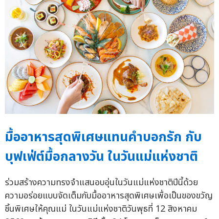
มื้ออาหารสุดพิเศษแทนคำบอกรัก กับ
บุฟเฟ่ต์มื้อกลางวัน ในวันแม่แห่งชาติ
ร่วมสร้างความทรงจำแสนอบอุ่นในวันแม่แห่งชาติปีนี้ด้วย
ความอร่อยแบบจัดเต็มกับมื้ออาหารสุดพิเศษเพื่อเป็นของขวัญ
ชิ้นพิเศษให้คุณแม่ ในวันแม่แห่งชาติวันพุธที่ 12 สิงหาคม