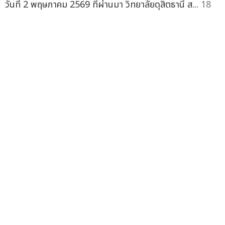
วันที่ 2 พฤษภาคม 2569 ที่ผ่านมา วิทยาลัยดุสิตธานี ส...
18
พ.ค.
CRG ร่วมกับ วิทยาลัยดุสิตธานี มอบรางวัล "Perfect
Twist Perfect Taste" เวทีปั้นนักพัฒนาเมนูรุ่นใหม่ สู่
โอกาสเชิงพาณิชย์จริง
— บริษัท เซ็นทรัล เรสตอรองส์ กร...