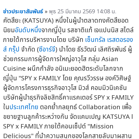
ข่าวประชาสัมพันธ์
»
พุธ 25 มีนาคม 2569 14:08 น.
คัตสึยะ (KATSUYA) หนึ่งในผู้นำตลาดทงคัตสึยอด
นิยม
อันดับหนึ่ง
จากญี่ปุ่น รสชาติแท้ เจแปนนิส สไตล์
ภายใต้การบริหารงานโดย บริษัท
เซ็นทรัล เรสตอรอง
ส์ กรุ๊ป
จำกัด (
ซีอาร์จี
) นำโดย ธีรวัฒน์ เลิศถิรพันธ์ ผู้
ช่วยกรรมการผู้จัดการใหญ่อาวุโส กลุ่ม Asian
Cuisine ผนึกกำลัง อนิเมะยอดฮิตระดับโลกจาก
ญี่ปุ่น "SPY x FAMILY โดย คุณรวีวรรษ องค์วิศิษฐ์
ผู้จัดการโครงการธุรกิจอาวุโส มิวส์ คอมมิวนิเคชัน
บริษัทผู้นำธุรกิจลิขสิทธิ์คาแรคเตอร์ SPY x FAMILY
ใน
ประเทศไทย
ตอกย้ำกลยุทธ์ Collaboration เพื่อ
ขยายฐานลูกค้าระหว่างกัน จัดแคมเปญ KATSUYA l
SPY x FAMILY ภายใต้คอนเซ็ปต์ "Mission
Delicious" ที่นำความสนุกของโลกสายลับมาผสาน