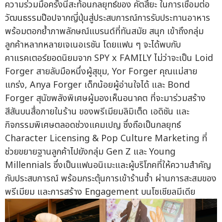
ความร่วมมือครั้งนี้สะท้อนกลยุทธ์ของ คัตสึยะ ในการเชื่อมต่อ
วัฒนธรรมป๊อปจากญี่ปุ่นสู่ประสบการณ์การรับประทานอาหาร
พร้อมตอกย้ำภาพลักษณ์แบรนด์ที่ทันสมัย สนุก เข้าถึงกลุ่ม
ลูกค้าหลากหลายเจเนอเรชัน โดยแฟน ๆ จะได้พบกับ
คาแรคเตอร์ยอดนิยมจาก SPY x FAMILY ไม่ว่าจะเป็น Loid
Forger สายลับมือหนึ่งผู้สุขุม, Yor Forger คุณแม่สาย
แกร่ง, Anya Forger เด็กน้อยผู้อ่านใจได้ และ Bond
Forger สุนัขพลังพิเศษผู้มองเห็นอนาคต ที่จะมาร่วมสร้าง
สีสันบนสื่อภายในร้าน ของพรีเมียมลิมิเต็ด เอดิชัน และ
กิจกรรมพิเศษตลอดช่วงแคมเปญ ซึ่งถือเป็นกลยุทธ์
Character Licensing & Pop Culture Marketing ที่
ช่วยขยายฐานลูกค้าไปยังกลุ่ม Gen Z และ Young
Millennials ซึ่งเป็นแฟนอนิเมะและผู้บริโภคที่ให้ความสำคัญ
กับประสบการณ์ พร้อมกระตุ้นการเข้าร้านซ้ำ ผ่านการสะสมของ
พรีเมียม และการสร้าง Engagement บนโซเชียลมีเดีย