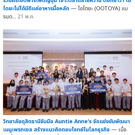
ร่วมครีเอตพาร์เฟต์ญี่ปุ่น เจาะตลาดสายหวาน ตอกย้ำว่า โอ
โตยะไม่ได้มีดีแค่อาหารมื้อหลัก
— โอโตยะ (OOTOYA) แบ
รนด...
21 พ.ค.
วิทยาลัยดุสิตธานีจับมือ Auntie Anne's จัดแข่งขันพัฒนา
เมนูเพรทเซล สร้างแนวคิดตอบโจทย์ในโลกธุรกิจ
— เมื่อ