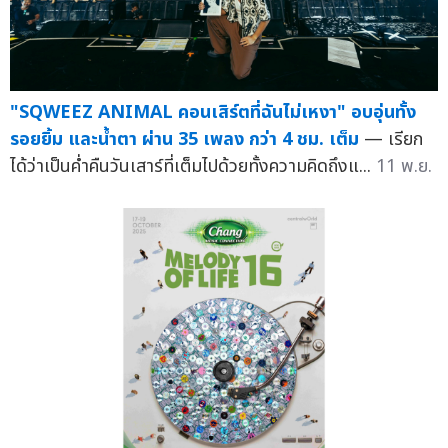
"SQWEEZ ANIMAL คอนเสิร์ตที่ฉันไม่เหงา" อบอุ่นทั้ง
รอยยิ้ม และน้ำตา ผ่าน 35 เพลง กว่า 4 ชม. เต็ม
— เรียก
ได้ว่าเป็นค่ำคืนวันเสาร์ที่เต็มไปด้วยทั้งความคิดถึงแ...
11 พ.ย.