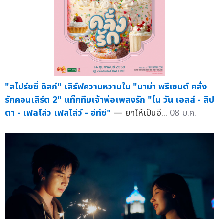
"สไปร์ซซี่ ดิสก์" เสิร์ฟความหวานใน "มาม่า พรีเซนต์ คลั่ง
รักคอนเสิร์ต 2" แท็กทีมเจ้าพ่อเพลงรัก "โน วัน เอลส์ - ลิป
ตา - เฟลโล่ว เฟลโล่ว์ - อีทีซี"
— ยกให้เป็นอี...
08 ม.ค.