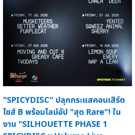
"SPICYDISC" ปลุกกระแสคอนเสิร์ต
ไซส์ B พร้อมไลน์อัป "สุด Rare"! ใน
งาน "SILHOUETTE PHASE 1