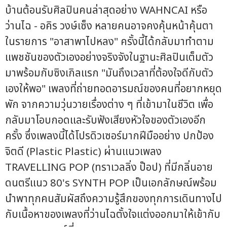
บ้านต้อนรับศิลปินคนล่าสุดอย่าง WAHNCAI หรือ
ว่านไฉ - อคิร วงษ์เซ็ง หลายคนอาจคงคุ้นหน้าคุ้นตา
ในรายการ "อาสาพาไปหลง" ครั้งนี้ได้กลับมาทำตาม
แพชชันของตัวเองอย่างจริงจังในฐานะศิลปินเต็มตัว
มาพร้อมกับซิงเกิลแรก "มันถึงเวลาที่ต้องใจดีกับตัว
เองให้พอ" เพลงที่ถ่ายทอดอารมณ์ของคนที่อยากหยุด
พัก จากความวุ่นวายเรื่องต่าง ๆ ที่เข้ามาในชีวิต เพื่อ
กลับมาโอบกอดและรับฟังเสียงหัวใจของตัวเองอีก
ครั้ง ซึ่งเพลงนี้ได้โปรดิวเซอร์มากฝีมืออย่าง ปกป้อง
จิตดี (Plastic Plastic) ผ่านแนวเพลง
TRAVELLING POP (ทราเวลลิ่ง ป๊อป) ที่มีกลิ่นอาย
ดนตรีแนว 80's SYNTH POP เป็นเอกลักษณ์พร้อม
นำพาทุกคนสัมผัสถึงความรู้สึกของทุกการเดินทางไป
กับเนื้อหาของเพลงที่ว่านไฉตั้งใจแต่งออกมาให้เข้ากับ