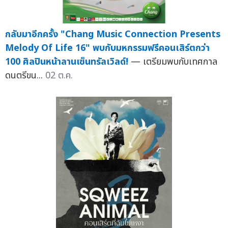
กลับมาอีกครั้ง "Chang Music Connection Presents
Melody Of Life 16" พบกับมหกรรมฟรีคอนเสิร์ตกว่า
100 ศิลปินหน้าลานเซ็นทรัลเวิลด์!
— เตรียมพบกับเทศกาล
ดนตรีขน...
02 ต.ค.