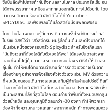
ซึ่งบินลัดฟ้าไปถ่ายทำกันถึงทะเลสาบไบคาล ประเทศรัสเซีย จน
ได้ภาพบรรยากาศเหมือนพาทุกคนออกเดินทางไปด้วยกัน โดย
สามารถติดตามรับชมมิวสิกวิดีโอได้ที่ Youtube :
SPICYDISC และฟังเพลงได้แล้วสตรีมมิ่งแพลตฟอร์ม
โดย ว่านไฉ เผยความรู้สึกการเดินทางครั้งใหม่กับทางค่ายส
ไปร์ซซี่ ดิสก์ไว้ว่า "สวัสดีครับ ผมรู้สึกตื่นเต้นและดีใจมากที่ได้
เป็นส่วนหนึ่งของครอบครัว Spicydisc สำหรับซิงเกิลแรก
"มันถึงเวลาที่ต้องใจดีกับตัวเองให้พอ" ได้แรงบันดาลใจจาก
ตอนที่ผมไปญี่ปุ่น อากาศหนาวมากจนต้องหาวิธีทำให้ตัวเอง
อุ่นขึ้น ทำให้ผมได้ทบทวนว่าบางทีการรักตัวเองอาจเริ่มจาก
เรื่องง่ายๆ อย่างการฟังเสียงหัวใจตัวเอง ส่วน MV ด้วยความ
ที่ผมเป็นคนชอบเดินทางเลยเสนอทีมผู้กำกับค่ายสไปร์ซซี่ ดิสก์
ว่าอยากไปถ่ายมิวสิกวิดีโอที่ทะเลสาบไบคาล ประเทศรัสเซีย ซึ่ง
เป็นทะเลสาบที่ลึกที่สุดในโลก ตอนถ่ายทำพื้นที่ทั้งหมดปกคลุม
ด้วยน้ำแข็ง และอุณหภูมิติดลบกว่า -30 องศา ทำให้พวกเรา
ต้องฝ่าทั้งความหนาวและสภาพอากาศหนัก ท้าทายพอสมควร