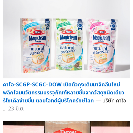
คาโอ-SCGP-SCGC-DOW เปิดตัวถุงเติมมาจิคลีนใหม่
พลิกโฉมนวัตกรรมบรรจุภัณฑ์หลายชั้นจากวัสดุชนิดเดียว
รีไซเคิลง่ายขึ้น ตอบโจทย์ผู้บริโภครักษ์โลก
— บริษัท คาโอ
...
23 มิ.ย.