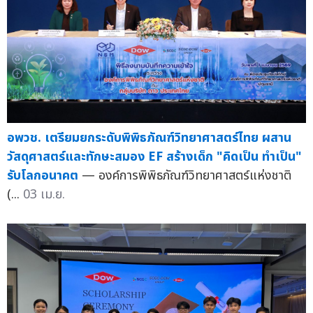
อพวช. เตรียมยกระดับพิพิธภัณฑ์วิทยาศาสตร์ไทย ผสาน
วัสดุศาสตร์และทักษะสมอง EF สร้างเด็ก "คิดเป็น ทำเป็น"
รับโลกอนาคต
— องค์การพิพิธภัณฑ์วิทยาศาสตร์แห่งชาติ
(...
03 เม.ย.