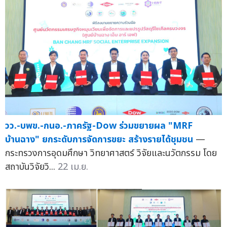
วว.-บพข.-กนอ.-ภาครัฐ-Dow ร่วมขยายผล "MRF
บ้านฉาง" ยกระดับการจัดการขยะ สร้างรายได้ชุมชน
—
กระทรวงการอุดมศึกษา วิทยาศาสตร์ วิจัยและนวัตกรรม โดย
สถาบันวิจัยวิ...
22 เม.ย.