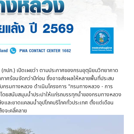
าค (กปภ.) เปิดเผยว่า ตามประกาศของกรมอุตุนิยมวิทยาคาด
กาศร้อนจัดกว่าปีก่อน ซึ่งอาจส่งผลให้หลายพื้นที่ประสบ
ือกับกรมทางหลวง ดำเนินโครงการ "กรมทางหลวง - การ
9" โดยสนับสนุนน้ำประปาให้แก่รถบรรทุกน้ำของกรมทางหลวง
แล้งและขาดแคลนน้ำอุปโภคบริโภคทั่วประเทศ ตั้งแต่เดือน
้งจะคลี่คลาย