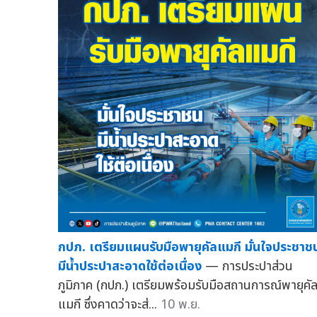
กปภ. เตรียมแผนรับมือพายุคัลแมกี มั่นใจประชาช
มีน้ำประปาสะอาดใช้ต่อเนื่อง
— การประปาส่วน
ภูมิภาค (กปภ.) เตรียมพร้อมรับมือสถานการณ์พายุคั
แมกี ซึ่งคาดว่าจะส่...
10 พ.ย.