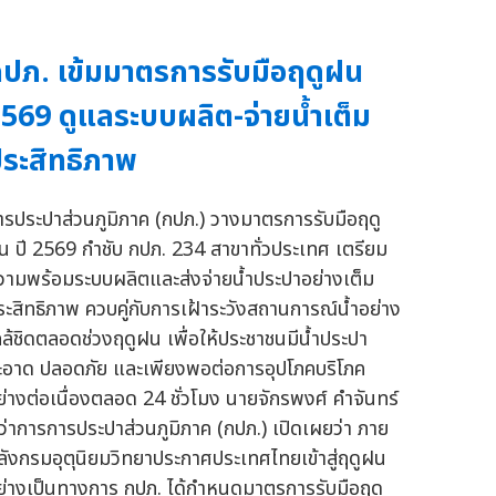
ปภ. เข้มมาตรการรับมือฤดูฝน
569 ดูแลระบบผลิต-จ่ายน้ำเต็ม
ระสิทธิภาพ
ารประปาส่วนภูมิภาค (กปภ.) วางมาตรการรับมือฤดู
น ปี 2569 กำชับ กปภ. 234 สาขาทั่วประเทศ เตรียม
วามพร้อมระบบผลิตและส่งจ่ายน้ำประปาอย่างเต็ม
ระสิทธิภาพ ควบคู่กับการเฝ้าระวังสถานการณ์น้ำอย่าง
กล้ชิดตลอดช่วงฤดูฝน เพื่อให้ประชาชนมีน้ำประปา
ะอาด ปลอดภัย และเพียงพอต่อการอุปโภคบริโภค
ย่างต่อเนื่องตลอด 24 ชั่วโมง นายจักรพงศ์ คำจันทร์
ู้ว่าการการประปาส่วนภูมิภาค (กปภ.) เปิดเผยว่า ภาย
ลังกรมอุตุนิยมวิทยาประกาศประเทศไทยเข้าสู่ฤดูฝน
ย่างเป็นทางการ กปภ. ได้กำหนดมาตรการรับมือฤดู