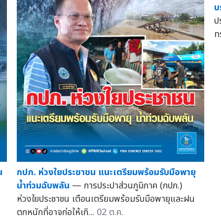
บ
ป
ท
น
กปภ. ห่วงใยประชาชน แนะเตรียมพร้อมรับมือพายุ
น้ำท่วมฉับพลัน
— การประปาส่วนภูมิภาค (กปภ.)
ล
ห่วงใยประชาชน เตือนเตรียมพร้อมรับมือพายุและฝน
ตกหนักที่อาจก่อให้เกิ...
02 ต.ค.