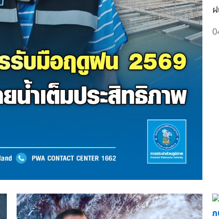
ฝ
0
ก