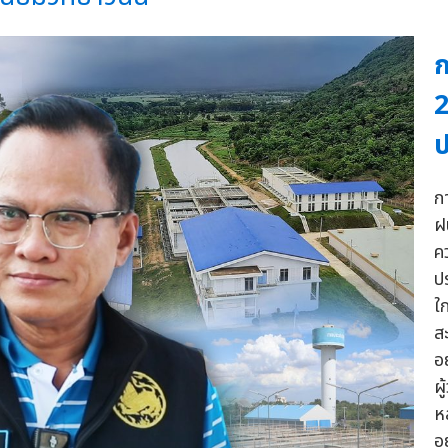
ก
2
ป
ก
ฝ
ค
ป
ใ
ส
อ
ผ
ห
อ