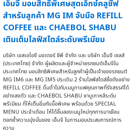
เอ็มจี มอบสิทธิพิเศษสุดเอ็กซ์คลูซีฟ
สำหรับลูกค้า MG IM จับมือ REFILL
COFFEE และ CHAEBOL SHABU
เติมเต็มไลฟ์สไตล์ระดับพรีเมียม
บริษัท เอสเอไอซี มอเตอร์ ซีพี จำกัด และ บริษัท เอ็มจี เซลส์
(ประเทศไทย) จำกัด ผู้ผลิตและผู้จำหน่ายรถยนต์เอ็มจีใน
ประเทศไทย มอบสิทธิพิเศษสำหรับลูกค้าผู้เป็นเจ้าของรถยนต์
MG IM6 และ MG IM5 ประเดิม 2 ร้านไลฟ์สไตล์ชื่อดังอย่าง
REFILL COFFEE ดื่มด่ำไปกับเมนูกาแฟคุณภาพที่รังสรรค์ได้
อย่างลงตัว และ CHAEBOL SHABU ชาบูเกาหลีระดับ
พรีเมียม ที่ให้เต็มอิ่มกับมื้อพิเศษ พร้อมด้วย SPECIAL
MENU ประจำเดือน ให้ได้ลิ้มลองเมนูใหม่ทุกการมาเยือน
ตอกย้ำความมุ่งมั่นของ เอ็มจี ในการมอบประสบการณ์การ
ความ