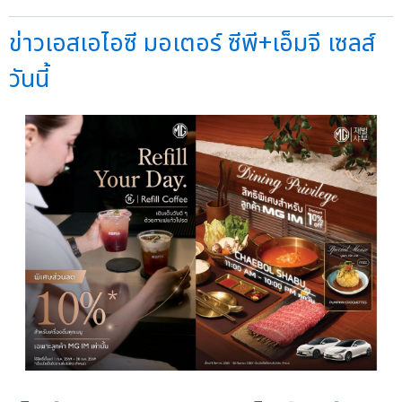
ข่าวเอสเอไอซี มอเตอร์ ซีพี+เอ็มจี เซลส์
วันนี้