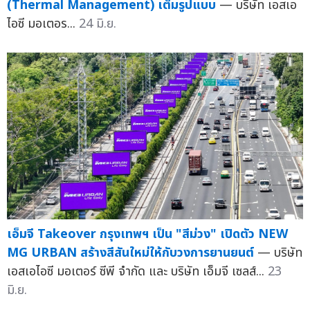
(Thermal Management) เต็มรูปแบบ
— บริษัท เอสเอ
ไอซี มอเตอร...
24 มิ.ย.
เอ็มจี Takeover กรุงเทพฯ เป็น "สีม่วง" เปิดตัว NEW
MG URBAN สร้างสีสันใหม่ให้กับวงการยานยนต์
— บริษัท
เอสเอไอซี มอเตอร์ ซีพี จำกัด และ บริษัท เอ็มจี เซลส์...
23
มิ.ย.