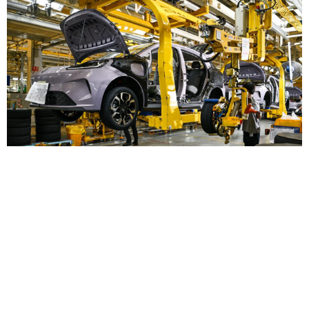
เอ็มจี ยืนยันความพร้อมการผลิต NEW MG URBAN
รองรับการส่งมอบลูกค้าชาวไทยทันทีหลังเปิดตัว
— บริษัท
เอสเอไอซี มอเตอร์ ซีพี จำกัด และ บริษัท เอ็มจี เซลส์ (ประเ...
15 มิ.ย.