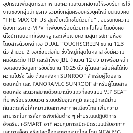
อุปกรณ์เพิ่มสุนทรียภาพ และความสะดวกสบายให้รองรับการใช้
งานของกลุ่มนักธุรกิจ รวมถึงกลุ่มครอบครัวยุคใหม่ บนแนวคิด
"THE MAX OF US สุขเต็มแม็กซ์ไปด้วยกัน" ตอบรับกับความ
ต้องการรถ e-MPV ที่เพียบพร้อมด้วยเทคโนโลยี โดยยังคง
ดีไซน์ภายนอกที่เรียบหรู และเพิ่มเติมความสุนทรีย์ภายห้อง
โดยสารด้วยหน้าจอ DUAL TOUCHSCREEN ขนาด 12.3
นิ้ว จำนวน 2 จอเชื่อมต่อกัน ซึ่งใหญ่ที่สุดในคลาส ซึ่งมีความ
คมชัดระดับ HD และลำโพง JBL จำนวน 12 ตัว มาพร้อมหน้า
จอแสดงข้อมูลการขับขี่ขนาด 10.25 นิ้ว ผู้โดยสารสัมผัสได้ถึง
ความโปร่ง โล่ง ด้วยหลังคา SUNROOF สำหรับผู้โดยสาร
ตอนหน้า และ PANORAMIC SUNROOF สำหรับผู้โดยสาร
ตอนหลัง สะดวกสบายด้วยเบาะนั่งแถวที่สองแบบ VIP SEAT
ที่มาพร้อมระบบนวด ระบบปรับอุณหภูมิ และอุปกรณ์ม่าน
กันแดดเพื่อให้เหมาะกับสภาพอากาศเมืองไทย เพิ่มความ
สามารถในการสั่งการฟังก์ชันต่าง ๆ ผ่านระบบปฏิบัติการ
อัจฉริยะ i-SMART อาทิ ควบคุมการเปิด-ปิดระบบปรับอากาศ
และการล็อก หรือปลดล็อกรถจากระยะไกล โดย NEW MG