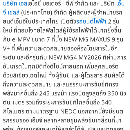
บริษัท เอส
เอไอซี มอเตอร์ - ซีพี จำกัด และ บริษัท
เอ็ม
จี เซลส์
(ประเทศไทย) จำกัด ผู้ผลิตและผู้จำหน่ายรถ
ยนต์เอ็มจีในประเทศไทย เปิดตัว
รถยนต์ไฟฟ้า
2 รุ่น
ใหม่ ที่ตอบโจทย์ไลฟ์สไตล์ผู้ใช้รถไฟฟ้าได้มากยิ่งขึ้น
กับ e-MPV ขนาด 7 ที่นั่ง NEW MG MAXUS 9 รุ่น
V+ ที่เพิ่มความสะดวกสบายของห้องโดยสารในอีก
ระดับ และอีกรุ่นกับ NEW MG4 MY2026 ที่ผ่านการ
อัปเกรดในทุกมิติทั้งดีไซน์ภายนอก เพิ่มลุคสปอร์ต
ด้วยสีเขียวเฉดใหม่ ทั้งผู้ขับขี่ และผู้โดยสาร สัมผัสได้
ถึงความสะดวกสบาย และสมรรถนะการขับขี่ที่ทรง
พลังมากขึ้นถึง 245 แรงม้า แรงบิดสูงสุดถึง 350 นิว
ตัน-เมตร รวมถึงระยะการขับขี่ที่ไกลขึ้นถึง 540
กิโลเมตร ตามมาตรฐาน NEDC นอกจากนี้ยังมียนต
รกรรมของ เอ็มจี หลากหลายขุมพลังขับเคลื่อนที่มา
พร้อมข้อเสนอพิเศษมาให้ลูกค้าได้สัมผัส และทดลอง