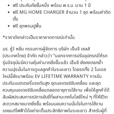
ฟรี ประกันภัยชั้นหนึ่ง พร้อม พ.ร.บ. นาน 1 ปี
ฟรี MG HOME CHARGER จำนวน 1 ชุด พร้อมค่าติด
ตั้ง
ฟรี ชุดพรมปูพื้น
*ราคาดังกล่าวเป็นราคาคาดการณ์เท่านั้น
มร. ซู๋ว์ หยิ่น กรรมการผู้จัดการ บริษัท เอ็มจี เซลส์
(ประเทศไทย) จำกัด กล่าวว่า "นอกจากการปรับอุปกรณ์ให้รถ
รุ่นปัจจุบันมีความคุ้มค่ามากยิ่งขึ้นแล้ว เอ็มจี ยังคงตอกย้ำ
ความมุ่งมั่นในการดูแลลูกค้าในระยะยาว โดยรถทั้ง 2 โมเดล
ใหม่นี้ยังมาพร้อม EV LIFETIME WARRANTY การรับ
ประกันแบตเตอรี่แรงดันสูง ชุดมอเตอร์ขับเคลื่อน และชุด
ควบคุมมอเตอร์ขับเคลื่อนตลอดอายุการใช้งาน เพื่อให้ลูกค้าได้
สัมผัสประสบการณ์การขับขี่ที่ผสานเทคโนโลยีใหม่ ๆ ที่ให้ชีวิต
สะดวกสบายมากยิ่งขึ้น พร้อมมอบความมั่นใจในการใช้งาน
รถยนต์ไฟฟ้าได้อย่างเต็มประสิทธิภาพในระยะยาว สำหรับผู้ที่