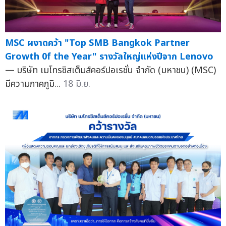
MSC ผงาดคว้า "Top SMB Bangkok Partner
Growth 0f the Year" รางวัลใหญ่แห่งปีจาก Lenovo
— บริษัท เมโทรซิสเต็มส์คอร์ปอเรชั่น จำกัด (มหาชน) (MSC)
มีความภาคภูมิ...
18 มิ.ย.