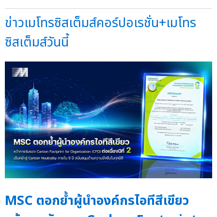
ข่าวเมโทรซิสเต็มส์คอร์ปอเรชั่น+เมโทร
ซิสเต็มส์วันนี้
MSC ตอกย้ำผู้นำองค์กรไอทีสีเขียว