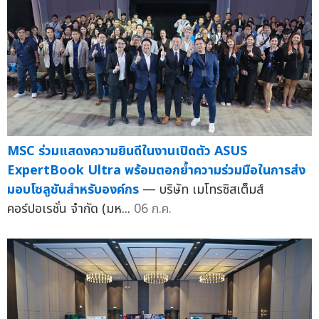
MSC ร่วมแสดงความยินดีในงานเปิดตัว ASUS
ExpertBook Ultra พร้อมตอกย้ำความร่วมมือในการส่ง
มอบโซลูชันสำหรับองค์กร
— บริษัท เมโทรซิสเต็มส์
คอร์ปอเรชั่น จำกัด (มห...
06 ก.ค.