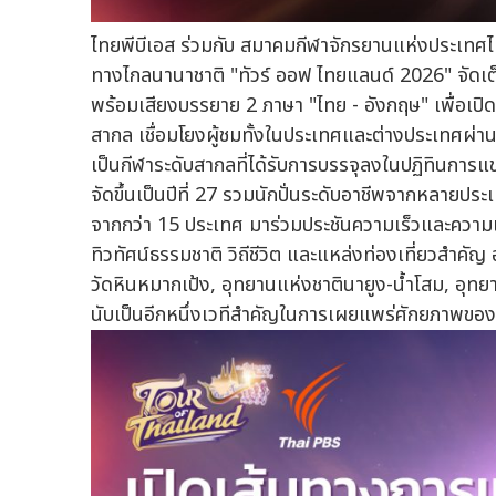
ไทยพีบีเอส ร่วมกับ สมาคมกีฬาจักรยานแห่งประเทศ
ทางไกลนานาชาติ "ทัวร์ ออฟ ไทยแลนด์ 2026" จัดเต็
พร้อมเสียงบรรยาย 2 ภาษา "ไทย - อังกฤษ" เพื่อเปิดพ
สากล เชื่อมโยงผู้ชมทั้งในประเทศและต่างประเทศผ่า
เป็นกีฬาระดับสากลที่ได้รับการบรรจุลงในปฏิทินการแ
จัดขึ้นเป็นปีที่ 27 รวมนักปั่นระดับอาชีพจากหลายป
จากกว่า 15 ประเทศ มาร่วมประชันความเร็วและความแ
ทิวทัศน์ธรรมชาติ วิถีชีวิต และแหล่งท่องเที่ยวสำคั
วัดหินหมากเป้ง, อุทยานแห่งชาตินายูง-น้ำโสม, อุทย
นับเป็นอีกหนึ่งเวทีสำคัญในการเผยแพร่ศักยภาพขอ