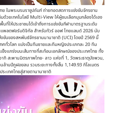
ไทย ในพระบรมราชูปถัมภ์ ถ่ายทอดสดการแข่งขันจักรยาน
มด้วยเทคโนโลยี Multi-View ให้ผู้ชมเลือกมุมกล้องได้เอง
ื้นที่ให้ประชาชนได้เข้าถึงการแข่งขันกีฬามาตรฐานระดับ
นแพลตฟอร์มดิจิทัล สำหรับทัวร์ ออฟ ไทยแลนด์ 2026 นับ
ข่งขันของสหพันธ์จักรยานนานาชาติ (UCI) โดยปี 2569 นี้
ระเทศทั่วโลก แบ่งเป็นทีมชายและทีมหญิงประเภทละ 20 ทีม
ข็งแกร่งบนเส้นทางที่สะท้อนเอกลักษณ์ของประเทศไทย ทั้ง
ญ อาทิ สะพานมิตรภาพไทย- ลาว แห่งที่ 1, วัดพระธาตุบังพวน,
านล้านปีภูฝอยลม รวมระยะทางทั้งสิ้น 1,149.93 กิโลเมตร
งประเทศไทยสู่สายตานานาชาติ