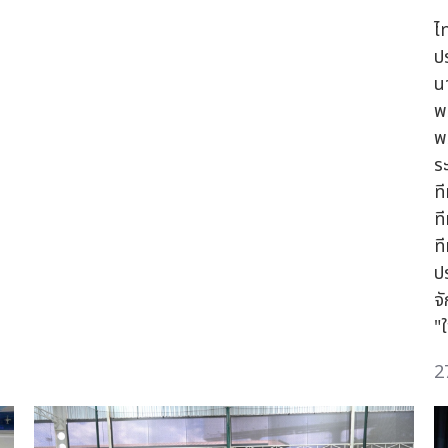
ไ
ป
น
พ
พ
ร
ท
ที
ท
ป
จ
"ใ
2