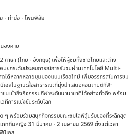
 - ท่าบ่อ - โพนพิสัย
ดหนองคาย
ภาษา (ไทย - อังกฤษ) เพื่อให้ผู้ชมทั้งชาวไทยและต่าง
ร้อมยกระดับประสบการณ์การรับชมผ่านเทคโนโลยี Multi-
ทอดสดได้หลากหลายมุมมองแบบเรียลไทม์ เพิ่มอรรถรสในการชม
ีเอสในฐานะสื่อสาธารณะที่มุ่งนำเสนอคอนเทนต์กีฬา
นเข้าถึงกิจกรรมกีฬาระดับนานาชาติได้อย่างทั่วถึง พร้อม
เวทีการแข่งขันระดับโลก
สด ๆ พร้อมร่วมสนุกกิจกรรมขณะชมไลฟ์ลุ้นรับของที่ระลึกสุด
เภททีมหญิง 31 มีนาคม - 2 เมษายน 2569 ตั้งแต่เวลา
ีบีเอส