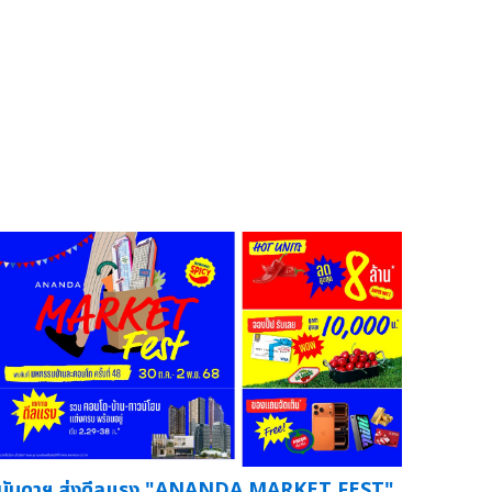
นันดาฯ ส่งดีลแรง "ANANDA MARKET FEST"