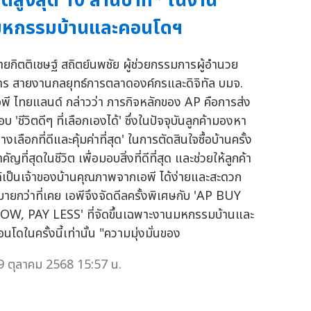
ดสูงสุด 10 ล้านบาท* ในงาน
มหกรรมบ้านและคอนโดฯ
ายกิตติเชษฐ์ สถิตย์นพชัย ผู้ช่วยกรรมการผู้อำนวย
าร สายงานกลยุทธ์การตลาดองค์กรและดิจิทัล บมจ.
อพี ไทยแลนด์ กล่าวว่า ภารกิจหลักของ AP คือการส่ง
บ 'ชีวิตดีๆ ที่เลือกเองได้' ซึ่งในปัจจุบันลูกค้ามองหา
างเลือกที่ดีและคุ้มค่าที่สุด' ในการตัดสินใจซื้อบ้านครั้ง
คัญที่สุดในชีวิต เพื่อมอบสิ่งที่ดีที่สุด และช่วยให้ลูกค้า
ด้เป็นเจ้าของบ้านคุณภาพจากเอพี ได้ง่ายและสะดวก
บายกว่าที่เคย เอพีจึงจัดดีลครั้งพิเศษกับ 'AP BUY
OW, PAY LESS' ที่จัดขึ้นเฉพาะงานมหกรรมบ้านและ
นโดในครั้งนี้เท่านั้น "ความมุ่งมั่นของ
9 ตุลาคม 2568 15:57 น.