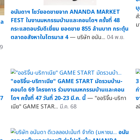
บ
อนันดาฯ โชว์ยอดขายจาก ANANDA MARKET
ส
FEST ในงานมหกรรมบ้านและคอนโดฯ ครั้งที่ 48
ีล
ม
กระแสตอบรับดีเยี่ยม ยอดขาย 855 ล้านบาท กระตุ้น
ตลาดอสังหาในไตรมาส 4
— บริษัท อนัน...
04 พ.ย.
9
"ออริจิ้น-บริทาเนีย" GAME START มัดรวมบ้าน-
3
คอนโด 69 โครงการ ร่วมงานมหกรรมบ้านและคอน
ก
47
โดฯ ครั้งที่ 47 วันที่ 20-23 มี.ค. นี้
— "ออริจิ้น-บริทา
ง
เนีย" GAME STAR...
มี.ค. 68
ลล
อนัน