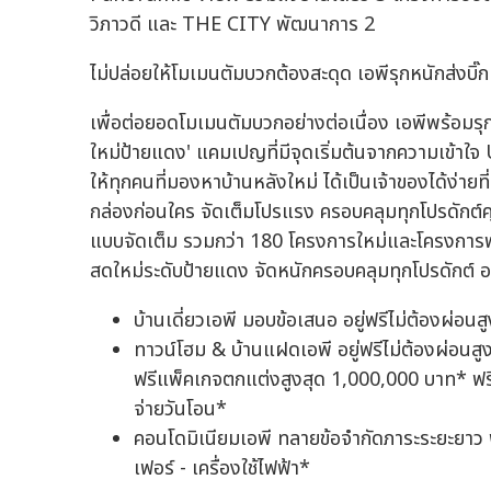
วิภาวดี และ THE CITY พัฒนาการ 2
ไม่ปล่อยให้โมเมนตัมบวกต้องสะดุด เอพีรุกหนักส่งบิ
เพื่อต่อยอดโมเมนตัมบวกอย่างต่อเนื่อง เอพีพร้อมรุก
ใหม่ป้ายแดง' แคมเปญที่มีจุดเริ่มต้นจากความเข้าใ
ให้ทุกคนที่มองหาบ้านหลังใหม่ ได้เป็นเจ้าของได้ง่ายที
กล่องก่อนใคร จัดเต็มโปรแรง ครอบคลุมทุกโปรดักต์
แบบจัดเต็ม รวมกว่า 180 โครงการใหม่และโครงการพร้
สดใหม่ระดับป้ายแดง จัดหนักครอบคลุมทุกโปรดักต์ อ
บ้านเดี่ยวเอพี มอบข้อเสนอ อยู่ฟรีไม่ต้องผ่อน
ทาวน์โฮม & บ้านแฝดเอพี อยู่ฟรีไม่ต้องผ่อนสู
ฟรีแพ็คเกจตกแต่งสูงสุด 1,000,000 บาท* ฟรีค่
จ่ายวันโอน*
คอนโดมิเนียมเอพี ทลายข้อจำกัดภาระระยะยาว ฟร
เฟอร์ - เครื่องใช้ไฟฟ้า*