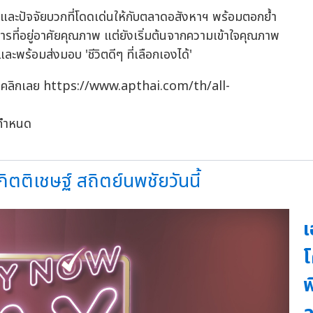
ญและปัจจัยบวกที่โดดเด่นให้กับตลาดอสังหาฯ พร้อมตอกย้ำ
การที่อยู่อาศัยคุณภาพ แต่ยังเริ่มต้นจากความเข้าใจคุณภาพ
ะพร้อมส่งมอบ 'ชีวิตดีๆ ที่เลือกเองได้'
ดง' คลิกเลย https://www.apthai.com/th/all-
รกำหนด
ติเชษฐ์ สถิตย์นพชัยวันนี้
เ
โ