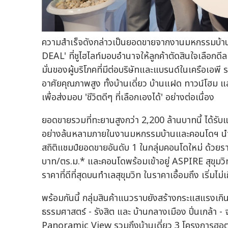
ความสำเร็จดังกล่าวเป็นยอดขายจากงานมหกรรมบ้านแล
DEAL' ที่ชูไฮไลท์มอบอำนาจให้ลูกค้าตัดสินใจเลือกดีลท
มั่นของผู้บริโภคที่มีต่อบริษัทและแบรนด์ในเครือเอพี 
อาศัยคุณภาพสูง ทั้งบ้านเดี่ยว บ้านแฝด ทาวน์โฮม
เพื่อส่งมอบ 'ชีวิตดีๆ ที่เลือกเองได้' อย่างต่อเนื่อง
ยอดขายรวมที่ทะยานสูงกว่า 2,200 ล้านบาทนี้ ได้รับแร
อย่างล้นหลามภายในงานมหกรรมบ้านและคอนโดฯ นำโดย
สถิติแชมป์ยอดขายอันดับ 1 ในกลุ่มคอนโดใหม่ ด้วยรา
บาท/ตร.ม.* และคอนโดพร้อมเข้าอยู่ ASPIRE สุขุม
ราคาที่ดีที่สุดบนทำเลสุขุมวิท ในราคาเอื้อมถึง เริ่มไม
พร้อมกันนี้ กลุ่มสินค้าแนวราบยังสร้างกระแสแรง
ธรรมศาสตร์ - รังสิต และ บ้านกลางเมือง ปิ่นเกล้า -
Panoramic View รวมถึงบ้านเดี่ยว 3 โครงการฮอ