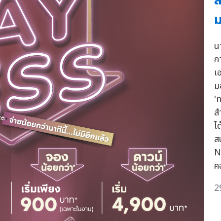
ล
น
ก
เ
มอ
'ท
สำ
ไ
ส
N
คอ
2