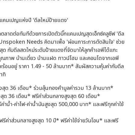
๊กแคมเปญแห่งปี 'ดีลใหม่ป้ายแดง'
ตลาดต่อทันทีด้วยการเปิดตัวบิ๊กแคมเปญสุดเอ็กซ์คลูซีฟ 'ดีล
จ Unspoken Needs คิดมาเพื่อ 'ผ่อนภาระการตัดสินใจ' ช่วย
่สุด กับดีลสดใหม่ระดับป้ายแดงที่จัดมาให้ลูกค้าเอพีได้แกะ
คุณภาพ บ้านเดี่ยว บ้านแฝด ทาวน์โฮม และคอนโดจากเอพี
อมอยู่ ราคา 1.49 - 50 ล้านบาท* สัมผัสความคุ้มค่ากับดีล
าทิ
สูงสุด 36 เดือน* ร่วมลุ้นทองคำมูลค่ารวม 13 ล้านบาท*
งสุด 36 เดือน* ฟรีค่าส่วนกลางสูงสุด 60 เดือน*
าน้ำ-ค่าไฟ-ค่าน้ำมันสูงสุด 500,000 บาท* และฟรีทุกค่าใช้
ีค่าส่วนกลางสูงสุด 10 ปี* ฟรีค่าใช้จ่ายวันโอน* และฟรี