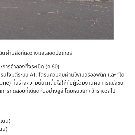
ินผ่านสิ่งกีดขวางและลอดบังเกอร์
ละการจำลองทิ้งระเบิด (ค.60)
รนโจมตีระบบ AI, โดรนควบคุมผ่านไฟเบอร์ออฟติก และ "โด
) ที่สร้างความตื่นตาตื่นใจให้กับผู้ร่วมงานผลการแข่งขัน
รทดสอบที่เบียดกันอย่างสูสี โดยหน่วยที่คว้ารางวัลไป
ะแนน)
แนน)