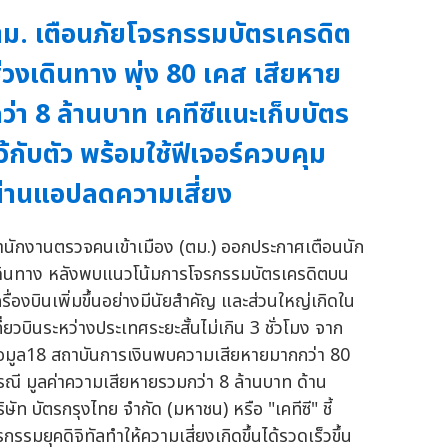
ม. เตือนภัยโจรกรรมบัตรเครดิต
่วงเดินทาง พุ่ง 80 เคส เสียหาย
ว่า 8 ล้านบาท เคทีซีแนะเก็บบัตร
ว้กับตัว พร้อมใช้ฟีเจอร์ควบคุม
่านแอปลดความเสี่ยง
ำนักงานตรวจคนเข้าเมือง (ตม.) ออกประกาศเตือนนัก
ดินทาง หลังพบแนวโน้มการโจรกรรมบัตรเครดิตบน
ครื่องบินเพิ่มขึ้นอย่างมีนัยสำคัญ และส่วนใหญ่เกิดใน
ี่ยวบินระหว่างประเทศระยะสั้นไม่เกิน 3 ชั่วโมง จาก
้อมูล18 สถาบันการเงินพบความเสียหายมากกว่า 80
รณี มูลค่าความเสียหายรวมกว่า 8 ล้านบาท ด้าน
ิษัท บัตรกรุงไทย จำกัด (มหาชน) หรือ "เคทีซี" ชี้
รกรรมยุคดิจิทัลทำให้ความเสี่ยงเกิดขึ้นได้รวดเร็วขึ้น