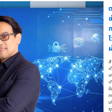
ต
ช
ก
ไ
ผ
ส
เ
เ
เท
ข
ก
บร
ธุ