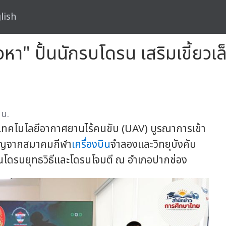
lish
วหา" ปั้นนักรบโดรน เสริมเขี้ยวเ
 น.
เทคโนโลยีอากาศยานไร้คนขับ (UAV) บูรณาการเข้า
วชาญจากสมาคมกีฬา
เครื่องบิน
จำลองและวิทยุบังคับ
บินโดรนยุทธวิธีและโดรนโจมตี ณ อำเภอปากช่อง