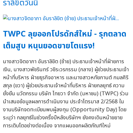
ราลิขิตวันนี้
TWPC ลุยออกโปรดักส์ใหม่ - รุกตลาด
เต็มสูบ หนุนยอดขายโตแรง!
นางสาวจิตอาภา อัมราลิขิต (ซ้าย) ประธานเจ้าหน้าที่ฝ่ายการ
เงิน, นางสาวพัชรินทร์ วชิระวรกรรม (กลาง) ผู้ช่วยประธานเจ้า
หน้าที่บริหาร ฝ่ายธุรกิจอาหาร และนางสาวหทัยกานต์ กมลศิริ
สกุล (ขวา) ผู้ช่วยประธานเจ้าหน้าที่บริหาร ฝ่ายกลยุทธ์ ความ
ยั่งยืน นวัตกรรม บริษัท ไทยวา จำกัด (มหาชน) (TWPC) ร่วม
นำเสนอข้อมูลผลการดำเนินงาน ประจำไตรมาส 2/2568 ใน
งานบริษัทจดทะเบียนพบผู้ลงทุน (Opportunity Day) โดย
ระบุว่า กลยุทธ์ในช่วงครึ่งปีหลังบริษัทฯ ยังคงเดินหน้าขยาย
การเติบโตอย่างต่อเนื่อง จากแผนออกผลิตภัณฑ์ใหม่