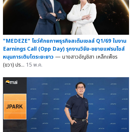
"MEDEZE" โชว์ศักยภาพธุรกิจสเต็มเซลล์ Q1/69 ในงาน
Earnings Call (Opp Day) รุกงานวิจัย-ขยายแฟรนไชส์
หนุนการเติบโตระยะยาว
— นางสาวอัญชิสา เหล็กเพ็ชร
(ขวา) ปร...
15 พ.ค.